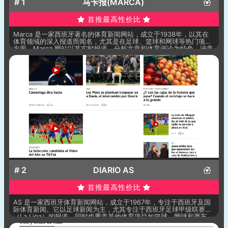
# 1
马卡报(MARCA)
首推最高性价比
Marca 是一家西班牙著名的体育新闻网站，成立于1938年，以其在
体育领域的深入报道而闻名，尤其是在足球、篮球和网球等热门项目
方面。Marca 网站以其实时报道、分析文章和体育评论为特色，涵盖
了各类体育新闻，特别是西班牙足球、国际比赛以及运动员的生活动
态。它不仅面向西班牙本土的读者群体，还吸引了全球的体育爱好
者。
# 2
DIARIO AS
首推最高性价比
AS 是一家西班牙体育新闻网站，成立于1967年，专注于西班牙及国
际体育新闻。它以足球新闻为主，尤其专注于西班牙足球甲级联赛
（La Liga）的报道，同时也覆盖其他体育项目如篮球、网球和赛车
等。AS 网站提供了丰富的实时新闻、体育赛事分析以及球员和球队