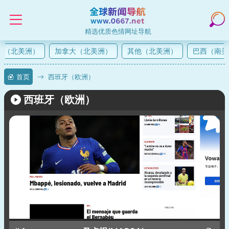
精选优质色情网址导航
（北美洲）
加拿大（北美洲）
其他（北美洲）
巴西（南美
首页
西班牙（欧洲）
西班牙（欧洲）