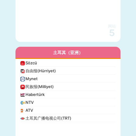
网站
5
土耳其（亚洲）
Sözcü
自由报(Hürriyet)
Mynet
民族报(Milliyet)
Habertürk
NTV
ATV
土耳其广播电视公司(TRT)