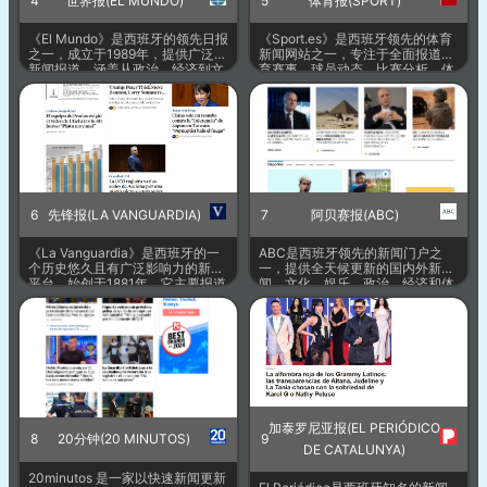
4
世界报(EL MUNDO)
5
体育报(SPORT)
《El Mundo》是西班牙的领先日报
《Sport.es》是西班牙领先的体育
之一，成立于1989年，提供广泛的
新闻网站之一，专注于全面报道体
新闻报道，涵盖从政治、经济到文
育赛事、球员动态、比赛分析、体
化、体育等各个领域。该报以其快
育行业的最新消息等。该网站以快
速的新闻更新、深度报道和独立性
速更新和深入的赛事分析著称，尤
强的立场著称，已成为西班牙和全
其侧重于西班牙足球和国际足坛的
球西语圈的重要新闻源之一。除了
新闻。除了足球，网站还覆盖篮
传统的纸质报纸外，《El Mundo》
球、网球、赛车等多种体育项目，
还积极发展了数字平台，提供实时
是西班牙体育迷获取信息的首选平
新闻、专题报道、分析评论和视频
台之一。
内容。
6
先锋报(LA VANGUARDIA)
7
阿贝赛报(ABC)
《La Vanguardia》是西班牙的一
ABC是西班牙领先的新闻门户之
个历史悠久且有广泛影响力的新闻
一，提供全天候更新的国内外新
平台，始创于1881年。它主要报道
闻、文化、娱乐、政治、经济和体
国际与国内的新闻，包括政治、经
育报道。作为西班牙的主流媒体之
济、文化、体育等多方面内容。随
一，ABC网站始终关注时事发展，
着数字化转型的推进，《La
并且深入分析重大新闻事件，为广
Vanguardia》逐步从传统的纸媒转
大读者提供及时、准确的新闻信
型为在线新闻平台，兼具传统新闻
息。通过网站，用户不仅可以获得
报道与现代多媒体内容，如视频和
新闻资讯，还可以深入了解社会热
互动报道，吸引了大量西班牙和国
点话题、评论以及专家分析。
际读者。
加泰罗尼亚报(EL PERIÓDICO
8
20分钟(20 MINUTOS)
9
DE CATALUNYA)
20minutos 是一家以快速新闻更新