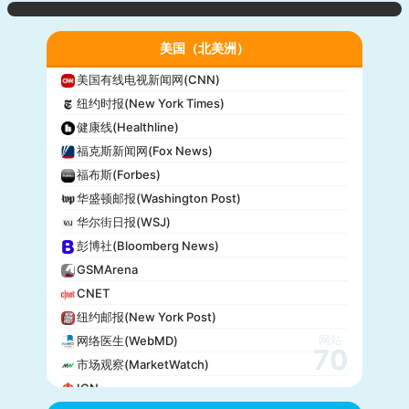
之一，La Razon 提供24/7的新闻
更新，涵盖国内外的重大事件。网
站涵盖多个领域，包括国内新闻、
国际事务、文化、科技、体育、经
美国（北美洲）
济等，致力于提供准确、全面且及
时的信息。
美国有线电视新闻网(CNN)
纽约时报(New York Times)
健康线(Healthline)
福克斯新闻网(Fox News)
福布斯(Forbes)
华盛顿邮报(Washington Post)
华尔街日报(WSJ)
彭博社(Bloomberg News)
GSMArena
CNET
纽约邮报(New York Post)
网站
网络医生(WebMD)
70
市场观察(MarketWatch)
IGN