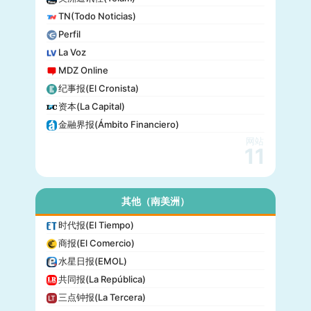
巴尔的摩太阳报(The Baltimore Sun)
TN(Todo Noticias)
格莱美(Grammy)
Perfil
Vogue
La Voz
MDZ Online
纪事报(El Cronista)
资本(La Capital)
金融界报(Ámbito Financiero)
网站
11
其他（南美洲）
时代报(El Tiempo)
商报(El Comercio)
水星日报(EMOL)
共同报(La República)
三点钟报(La Tercera)