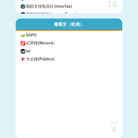
14
国际文传电讯社(Interfax)
莫斯科时报(Moscow Times)
葡萄牙（欧洲）
SAPO
记录报(Record）
iol
大众报(Público)
网站
4