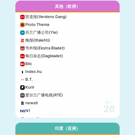
其他（欧洲）
世道报(Verdens Gang)
Proto Thema
芬兰广播公司(Yle)
晚报(Iltalehti)
号外报(Ekstra Bladet)
每日杂志(Dagbladet)
Blic
Index.hu
B.T.
Kurir
爱尔兰广播电视(RTÉ)
网站
newsit
26
N1
gazzetta
赫尔辛基日报(Helsingin Sanomat)
印度（亚洲）
Origo