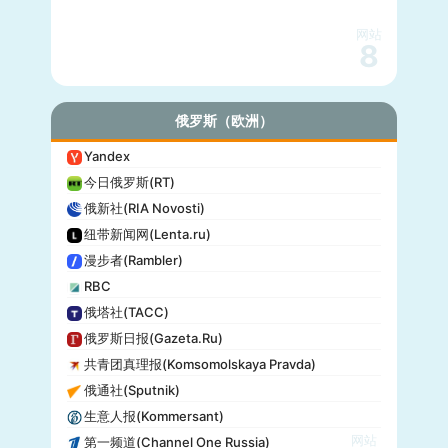
网站
8
俄罗斯（欧洲）
Yandex
今日俄罗斯(RT)
俄新社(RIA Novosti)
纽带新闻网(Lenta.ru)
漫步者(Rambler)
RBC
俄塔社(TACC)
俄罗斯日报(Gazeta.Ru)
共青团真理报(Komsomolskaya Pravda)
俄通社(Sputnik)
生意人报(Kommersant)
网站
第一频道(Channel One Russia)