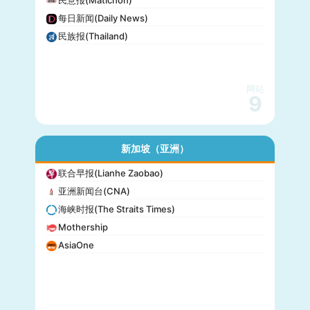
每日新闻(Daily News)
民族报(Thailand)
网站
9
新加坡（亚洲）
联合早报(Lianhe Zaobao)
亚洲新闻台(CNA)
海峡时报(The Straits Times)
Mothership
AsiaOne