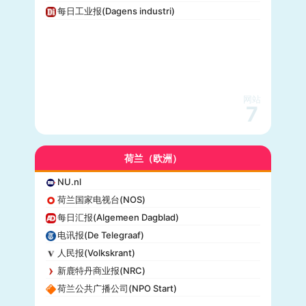
每日工业报(Dagens industri)
网站
7
荷兰（欧洲）
NU.nl
荷兰国家电视台(NOS)
每日汇报(Algemeen Dagblad)
电讯报(De Telegraaf)
人民报(Volkskrant)
新鹿特丹商业报(NRC)
荷兰公共广播公司(NPO Start)