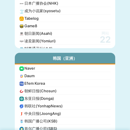
日本广播协会(NHK)
成为小说家(syosetu)
Tabelog
Game8
网站
朝日新闻(Asahi)
22
读卖新闻(Yomiuri)
时事通讯社(JIJI)
公信榜(Oricon)
韩国（亚洲）
产经新闻(Sankei)
Naver
东京放送(TBS)
Daum
朝日电视台(TV Asahi)
Efem Korea
东京电视台(TV Tokyo)
朝鲜日报(Chosun)
日本电视台(NTV)
东亚日报(Donga)
富士电视台(Fuji TV)
韩联社(YonhapNews)
日本时报(Japan Times)
中央日报(JoongAng)
韩国广播公司(KSB)
首尔广播公司(SBS)