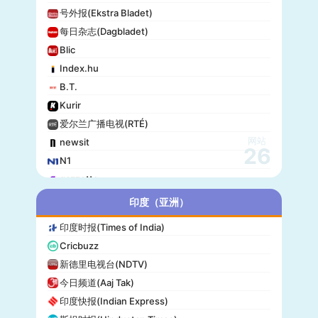
号外报(Ekstra Bladet)
每日杂志(Dagbladet)
Blic
Index.hu
B.T.
Kurir
爱尔兰广播电视(RTÉ)
网站
newsit
26
N1
gazzetta
赫尔辛基日报(Helsingin Sanomat)
印度（亚洲）
Origo
印度时报(Times of India)
爱尔兰时报(Irish Times)
Cricbuzz
独立报(Independent)
新德里电视台(NDTV)
MTV Uutiset
今日频道(Aaj Tak)
24.hu
印度快报(Indian Express)
晚邮报(Aftenposten)