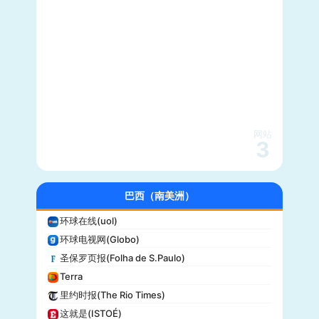
每日野兽(Daily Beast)
CBS News
大西洋(The Atlantic)
综艺(Variety)
新闻周刊(Newsweek)
大都会(Cosmopolitan)
沃克斯(Vox)
KSL-TV
网站
3
Daily Wire
Vice
大全新闻(Newsmax)
巴西（南美洲）
商业内幕(Business Insider)
环球在线(uol)
iHeartRadio
环球电视网(Globo)
纽约客(New Yorker)
圣保罗页报(Folha de S.Paulo)
娱乐周刊(Entertainment Weekly)
Terra
芝加哥论坛报(Chicago Tribune)
里约时报(The Rio Times)
财富(Fortune)
这就是(ISTOÉ)
纽约每日新闻(New York Daily News)