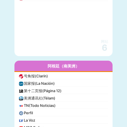
美国之音(VOA)
公告牌(Billboard)
国家地理(National Geographic)
快公司(Fast Company)
科学美国人(Scientific American)
网站
读者文摘(Reader’s Digest)
6
名利场(Vanity Fair)
流行力学(Popular Mechanics)
InStyle
阿根廷（南美洲）
迈阿密先驱报(Miami Herald)
号角报(Clarín)
音乐电视网(MTV)
国家报(La Nación)
科技新时代(Popular Science)
第十二页报(Página 12)
洋葱新闻(The Onion)
美洲通讯社(Télam)
巴尔的摩太阳报(The Baltimore Sun)
TN(Todo Noticias)
格莱美(Grammy)
Perfil
Vogue
La Voz