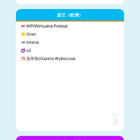
波兰（欧洲）
WP(Wirtualna Polska)
Onet
Interia
o2
选举报(Gazeta Wyborcza)
网站
5