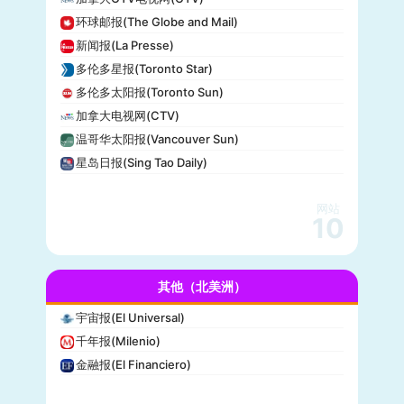
美国广播公司(ABC)
环球邮报(The Globe and Mail)
美国新闻与世界报道(U.S. News)
新闻报(La Presse)
CBS Sports
多伦多星报(Toronto Star)
全国广播公司(NBC)
多伦多太阳报(Toronto Sun)
The Verge
加拿大电视网(CTV)
PCMag
温哥华太阳报(Vancouver Sun)
休斯顿纪事报(Houston Chronicle)
星岛日报(Sing Tao Daily)
赫芬顿邮报(Huffpost)
零对冲(Zero Hedge)
网站
BitChute
10
人物(People)
德拉吉报道(Drudge Report)
其他（北美洲）
布赖特巴特新闻网(Breitbart News)
美联社(AP)
宇宙报(El Universal)
洛杉矶时报(Los Angeles Times)
千年报(Milenio)
Insider
金融报(El Financiero)
时代周刊(TIME)