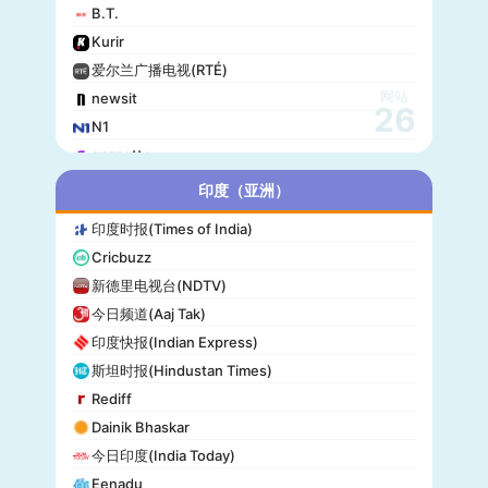
B.T.
Kurir
爱尔兰广播电视(RTÉ)
网站
newsit
26
N1
gazzetta
赫尔辛基日报(Helsingin Sanomat)
印度（亚洲）
Origo
印度时报(Times of India)
爱尔兰时报(Irish Times)
Cricbuzz
独立报(Independent)
新德里电视台(NDTV)
MTV Uutiset
今日频道(Aaj Tak)
24.hu
印度快报(Indian Express)
晚邮报(Aftenposten)
斯坦时报(Hindustan Times)
DirBg
Rediff
阿罗(Alo!)
Dainik Bhaskar
政治报(Politiken)
今日印度(India Today)
24 Chasa
Eenadu