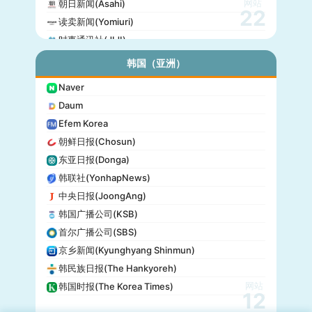
网站
朝日新闻(Asahi)
22
读卖新闻(Yomiuri)
时事通讯社(JIJI)
公信榜(Oricon)
韩国（亚洲）
产经新闻(Sankei)
Naver
东京放送(TBS)
Daum
朝日电视台(TV Asahi)
Efem Korea
东京电视台(TV Tokyo)
朝鲜日报(Chosun)
日本电视台(NTV)
东亚日报(Donga)
富士电视台(Fuji TV)
韩联社(YonhapNews)
日本时报(Japan Times)
中央日报(JoongAng)
韩国广播公司(KSB)
首尔广播公司(SBS)
京乡新闻(Kyunghyang Shinmun)
韩民族日报(The Hankyoreh)
网站
韩国时报(The Korea Times)
12