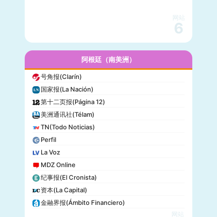
科学美国人(Scientific American)
网站
读者文摘(Reader’s Digest)
6
名利场(Vanity Fair)
流行力学(Popular Mechanics)
InStyle
阿根廷（南美洲）
迈阿密先驱报(Miami Herald)
号角报(Clarín)
音乐电视网(MTV)
国家报(La Nación)
科技新时代(Popular Science)
第十二页报(Página 12)
洋葱新闻(The Onion)
美洲通讯社(Télam)
巴尔的摩太阳报(The Baltimore Sun)
TN(Todo Noticias)
格莱美(Grammy)
Perfil
Vogue
La Voz
MDZ Online
纪事报(El Cronista)
资本(La Capital)
金融界报(Ámbito Financiero)
网站