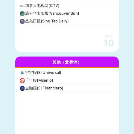
The Verge
加拿大电视网(CTV)
PCMag
温哥华太阳报(Vancouver Sun)
休斯顿纪事报(Houston Chronicle)
星岛日报(Sing Tao Daily)
赫芬顿邮报(Huffpost)
零对冲(Zero Hedge)
网站
BitChute
10
人物(People)
德拉吉报道(Drudge Report)
其他（北美洲）
布赖特巴特新闻网(Breitbart News)
美联社(AP)
宇宙报(El Universal)
洛杉矶时报(Los Angeles Times)
千年报(Milenio)
Insider
金融报(El Financiero)
时代周刊(TIME)
每日野兽(Daily Beast)
CBS News
大西洋(The Atlantic)
综艺(Variety)
新闻周刊(Newsweek)