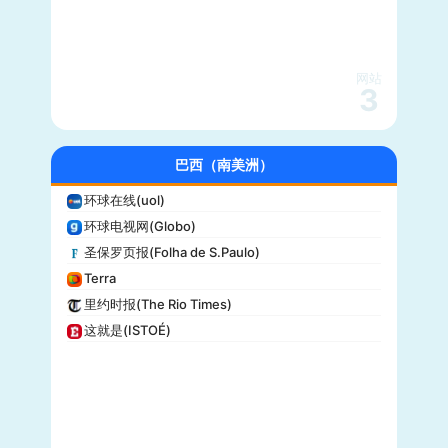
大都会(Cosmopolitan)
沃克斯(Vox)
KSL-TV
网站
3
Daily Wire
Vice
大全新闻(Newsmax)
巴西（南美洲）
商业内幕(Business Insider)
环球在线(uol)
iHeartRadio
环球电视网(Globo)
纽约客(New Yorker)
圣保罗页报(Folha de S.Paulo)
娱乐周刊(Entertainment Weekly)
Terra
芝加哥论坛报(Chicago Tribune)
里约时报(The Rio Times)
财富(Fortune)
这就是(ISTOÉ)
纽约每日新闻(New York Daily News)
美国之音(VOA)
公告牌(Billboard)
国家地理(National Geographic)
快公司(Fast Company)