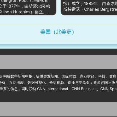
ashington Post（华盛顿邮
泛主题，同时提供专题视频
大事件通常设立专题页整合时
报）成立于1889年，由查尔
立于1877年，由斯蒂尔森·哈
图、清单式指南与产品导购
核心人物、关键文件与可视
斯特雷瑟（Charles Bergstre
ilson Hutchins）创立。它
通用户把医学证据转化为日
成权威的多维信息枢纽。
创立，是全球最具影响力的
最具影响力的报纸之一，尤以
的健康行动。
媒体之一。作为全球领先的
治新闻的深入报道和调查性新
台，华尔街日报提供涵盖全
。网站自1996年上线，已成
美国（北美洲）
商业、市场、政策及国际事
访问量较大的新闻门户之一，
报道和深度分析。其网站
时新闻、深度调查、评论和专
（wsj.com）自上线以来，
。尤其是在美国政治和国际事
全球访问量较大的新闻门户
道上，华盛顿邮报一直占据重
别是在商业、股市、金融、
，曾因对水门事件的报道获得
等领域享有极高的声誉，深
奖。此外，2013年亚马逊创
家、投资者及政策制定者的
夫·贝索斯收购了该报，推动了
转型，增加了在线订阅服务，
 App 构成数字新闻中枢，提供突发新闻、国际时政、商业财经、科技、
了视频报道和播客内容，进一
文分析、互动图表、数据可视化、长短视频、直播与专题页；并通过国际版
了全球受众。
时联动 CNN International、CNN Business、CNN Sp