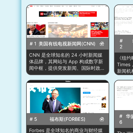
#
# 1
美国有线电视新闻网(CNN)
2
CNN 是全球知名的 24 小时新闻媒
《纽约时
体品牌，其网站与 App 构成数字新
Time
闻中枢，提供突发新闻、国际时政、
新闻机
商业财经、科技、健康、娱乐、体
1996年
育、生活方式等多频道内容。站点
纸媒到
以“滚动更新+深度报道+可视化叙
页采用
事”为核心，整合文字快讯、长文分
瀑布式
析、互动图表、数据可视化、长短视
专栏、
频、直播与专题页；并通过国际版与
互动图
多语言分发覆盖全球受众。编辑部采
#
华
Popul
# 5
福布斯(FORBES)
用“新闻枢纽”工作流，首页以头条
6
主题集
区、即时要闻卡片与分栏专题呈现当
技、文
Forbes 是全球知名的商业与财经媒