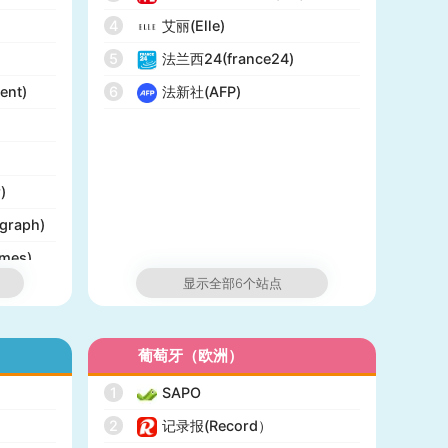
4
艾丽(Elle)
5
法兰西24(france24)
ent)
6
法新社(AFP)
)
graph)
mes)
显示全部6个站点
ist)
葡萄牙（欧洲）
rts)
1
SAPO
2
记录报(Record）