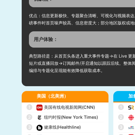
优点：信息更新极快、专题聚合清晰、可视化与视频表达
磅事件时首页噪声较高、信息密度大；部分地区版权或地
用户体验：
典型路径是：从首页头条进入重大事件专题→在 Live 更新流快
短片或直播回放→订阅邮件/开启通知以跟踪后续。整体阅
编排与专题化呈现能有效降低获取成本。
美国（北美洲）
加
1
美国有线电视新闻网(CNN)
1
2
纽约时报(New York Times)
2
3
健康线(Healthline)
3