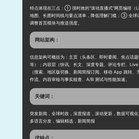
特点体现在三点：① 强时效的“滚动直播式”网页编排（Liv
地图、长图时间线与要点清单，降低理解门槛；③ 全球
调整首页模块与推送强度。
网站架构：
信息架构可概括为：主页（头条区、即时要闻、焦点话题带、编辑精选）；频道层（W
等）；内容层（快讯、长文、深度专题、评论专栏、Liv
（搜索、地区版切换、新闻简报订阅、移动 App 跳转
作流、内容审核与事实核查、A/B 测试与性能加速。
关键词：
突发新闻，全球时政，深度报道，滚动更新，数据可视化
多语言分发，编辑精选，新闻简报
优缺点：