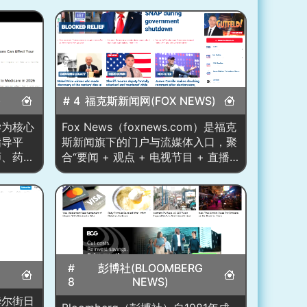
)
# 4
福克斯新闻网(FOX NEWS)
医学为核心
Fox News（foxnews.com）是福克
指导平
斯新闻旗下的门户与流媒体入口，聚
师、药
合“要闻 + 观点 + 电视节目 + 直播
，对内容
频道”。首页以巨幅头条图文与强势
文章中标
标题承载突发事件，辅
学审核
以“Breaking”“Live Updates”等状态
证。站点
标识；右侧“Watch Fox News Live /
血管、肿
Fox Nation / Fox Weather /
OutKick”等模块把电视台、付费订阅
食、运动
与免费电台/播客打通。内容重心在
性与男性
#
彭博社(BLOOMBERG
美国政治、公共政策、社会治安、文
食补充剂
8
NEWS)
化议题与名人评论，并突出保守派叙
提示等广
l（华尔街日
事与主持人品牌（如 Gutfeld!、