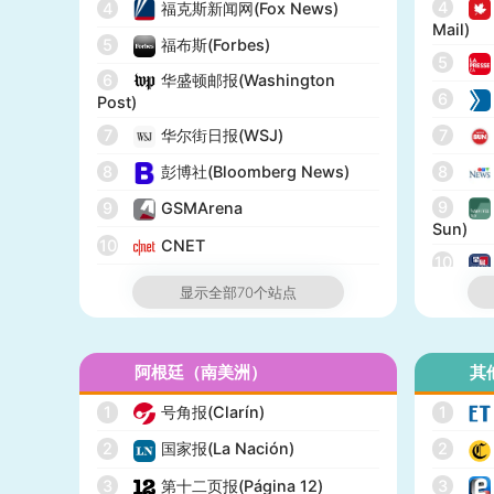
4
4
福克斯新闻网(Fox News)
Mail)
5
福布斯(Forbes)
5
6
华盛顿邮报(Washington
6
Post)
7
华尔街日报(WSJ)
7
8
彭博社(Bloomberg News)
8
9
9
GSMArena
Sun)
10
CNET
10
11
纽约邮报(New York Post)
显示全部70个站点
12
网络医生(WebMD)
13
市场观察(MarketWatch)
阿根廷（南美洲）
其
14
IGN
1
号角报(Clarín)
1
15
GameSpot
2
国家报(La Nación)
2
16
今日美国(USA Today)
3
第十二页报(Página 12)
3