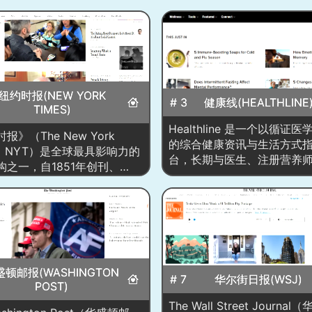
纽约时报(NEW YORK
# 3
健康线(HEALTHLINE
TIMES)
Healthline 是一个以循证
报》（The New York
的综合健康资讯与生活方式
s，NYT）是全球最具影响力的
台，长期与医生、注册营养
构之一，自1851年创刊、
师、心理咨询师等专家合作
上线 nytimes.com 后完成从
进行审稿与更新，并在每篇
数字媒体的深度转型。网站首
注来源文献、更新时间与医
以重大国际/美国要闻为轴的
人，确保信息可追溯、可验
编排，穿插深度报道、评论与
覆盖慢病管理（糖尿病、心
数据新闻、图片与视频故事、
瘤、风湿免疫等）、营养饮
表与实时直播，并配有“Most
健身、睡眠与心理健康、女
盛顿邮报(WASHINGTON
ar/Trending”等受欢迎榜单与
# 7
华尔街日报(WSJ)
健康、皮肤护理、药物与膳
POST)
合。平台围绕政治、经济、科
评测、症状自查与就医决策
化、生活方式等板块持续更
The Wall Street Journa