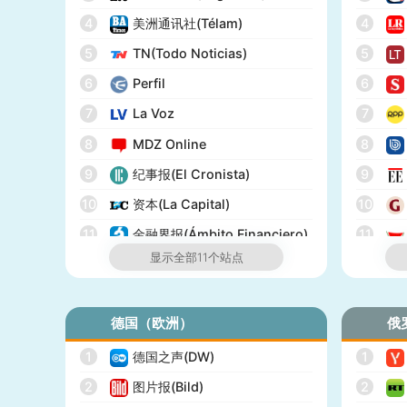
17
BuzzFeed
4
美洲通讯社(Télam)
4
18
全国公共广播电台(NPR)
5
TN(Todo Noticias)
5
19
美国广播公司(ABC)
6
Perfil
6
20
美国新闻与世界报道(U.S.
News)
7
La Voz
7
21
CBS Sports
8
MDZ Online
8
22
全国广播公司(NBC)
9
纪事报(El Cronista)
9
23
The Verge
10
资本(La Capital)
10
24
PCMag
11
金融界报(Ámbito Financiero)
11
显示全部11个站点
25
休斯顿纪事报(Houston
Chronicle)
26
赫芬顿邮报(Huffpost)
德国（欧洲）
俄
27
零对冲(Zero Hedge)
1
德国之声(DW)
1
28
BitChute
2
图片报(Bild)
2
29
人物(People)