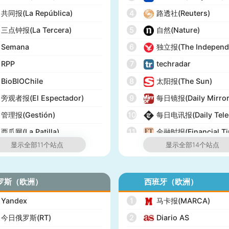
共同报(La República)
4
路透社(Reuters)
三点钟报(La Tercera)
5
自然(Nature)
Semana
6
独立报(The Independ
RPP
7
techradar
BioBIOChile
8
太阳报(The Sun)
旁观者报(El Espectador)
9
每日镜报(Daily Mirror
管理报(Gestión)
10
每日电讯报(Daily Tele
西瓜网(La Patilla)
11
金融时报(Financial Ti
显示全部11个站点
显示全部14个站点
12
经济学人(The Econom
13
泰晤士报(The Times)
罗斯（欧洲）
西班牙（欧洲）
14
英国UK榜(Official Cha
Yandex
1
马卡报(MARCA)
今日俄罗斯(RT)
2
Diario AS