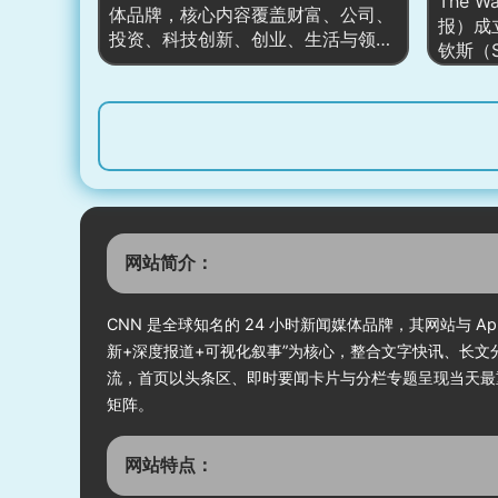
天最重要的信息，同时联动 CNN
The W
新，重
体品牌，核心内容覆盖财富、公司、
International、CNN Business、
报）成
间线、
投资、科技创新、创业、生活与领导
CNN Sport、CNN Travel 等子品牌
钦斯（St
化，形
力等领域。网站以“榜单+深度报
与电视端形成多端统一的内容矩阵。
是美国
道”见长，长期推出亿万富翁榜、富
其对政
豪家族榜、全球500强企业榜、30
闻著称
Under 30 等标志性榜单，并配套财
为全球
富变动追踪、市场解读与人物专访；
提供即
同时设有 Money、Innovation、
栏文章
Leadership、Billionaires、Lifestyle
务的报
等纵深栏目，形成“数据榜单—新闻
要位置
解读—人物故事—观点评论”的闭环
网站简介：
普利策
内容体系，服务商界决策者、投资
始人杰
人、创业者与高净值读者。
数字化
CNN 是全球知名的 24 小时新闻媒体品牌，其网站与
并发展
新+深度报道+可视化叙事”为核心，整合文字快讯、长
步拓展
流，首页以头条区、即时要闻卡片与分栏专题呈现当天最重要的信息，同
矩阵。
网站特点：