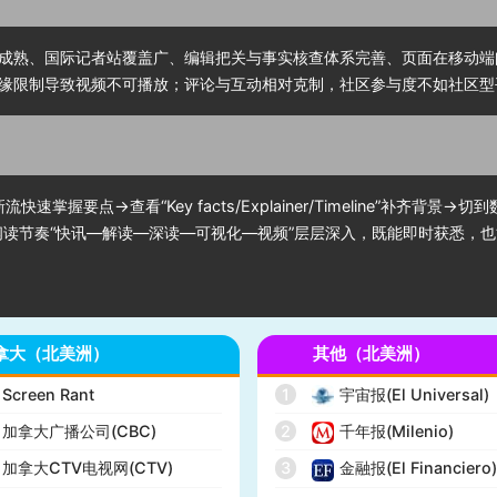
成熟、国际记者站覆盖广、编辑把关与事实核查体系完善、页面在移动端
缘限制导致视频不可播放；评论与互动相对克制，社区参与度不如社区型
速掌握要点→查看“Key facts/Explainer/Timeline”补齐背
读节奏“快讯—解读—深读—可视化—视频”层层深入，既能即时获悉，也
拿大（北美洲）
其他（北美洲）
Screen Rant
1
宇宙报(El Universal)
加拿大广播公司(CBC)
2
千年报(Milenio)
加拿大CTV电视网(CTV)
3
金融报(El Financiero