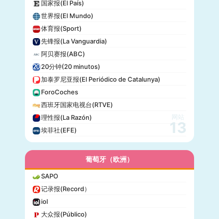
国家报(El País)
世界报(El Mundo)
体育报(Sport)
先锋报(La Vanguardia)
阿贝赛报(ABC)
20分钟(20 minutos)
加泰罗尼亚报(El Periódico de Catalunya)
ForoCoches
西班牙国家电视台(RTVE)
网站
理性报(La Razón)
13
埃菲社(EFE)
葡萄牙（欧洲）
SAPO
记录报(Record）
iol
大众报(Público)