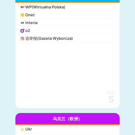
WP(Wirtualna Polska)
Onet
Interia
o2
选举报(Gazeta Wyborcza)
网站
5
乌克兰（欧洲）
Ukr