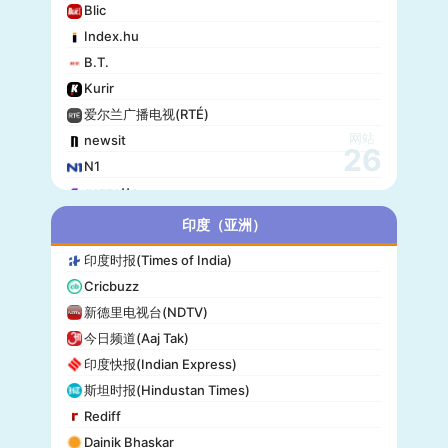
Blic
Index.hu
B.T.
Kurir
爱尔兰广播电视(RTÉ)
网站
newsit
26
N1
gazzetta
赫尔辛基日报(Helsingin Sanomat)
印度（亚洲）
Origo
印度时报(Times of India)
爱尔兰时报(Irish Times)
Cricbuzz
独立报(Independent)
新德里电视台(NDTV)
MTV Uutiset
今日频道(Aaj Tak)
24.hu
印度快报(Indian Express)
晚邮报(Aftenposten)
斯坦时报(Hindustan Times)
DirBg
Rediff
阿罗(Alo!)
Dainik Bhaskar