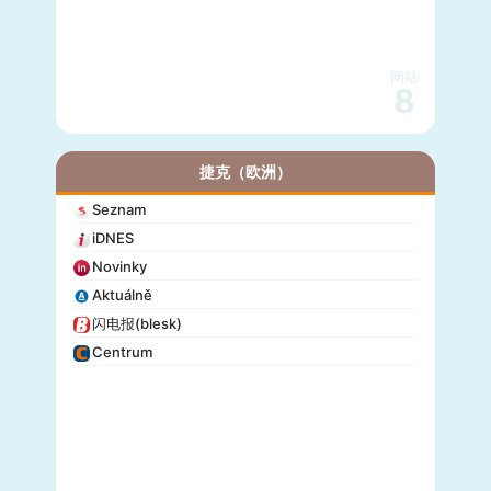
网站
8
捷克（欧洲）
Seznam
iDNES
Novinky
Aktuálně
闪电报(blesk)
Centrum