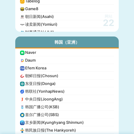
Tabelog
Game8
网站
朝日新闻(Asahi)
22
读卖新闻(Yomiuri)
时事通讯社(JIJI)
公信榜(Oricon)
韩国（亚洲）
产经新闻(Sankei)
Naver
东京放送(TBS)
Daum
朝日电视台(TV Asahi)
Efem Korea
东京电视台(TV Tokyo)
朝鲜日报(Chosun)
日本电视台(NTV)
东亚日报(Donga)
富士电视台(Fuji TV)
韩联社(YonhapNews)
日本时报(Japan Times)
中央日报(JoongAng)
韩国广播公司(KSB)
首尔广播公司(SBS)
京乡新闻(Kyunghyang Shinmun)
韩民族日报(The Hankyoreh)