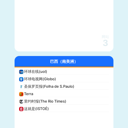
综艺(Variety)
新闻周刊(Newsweek)
大都会(Cosmopolitan)
沃克斯(Vox)
KSL-TV
网站
3
Daily Wire
Vice
大全新闻(Newsmax)
巴西（南美洲）
商业内幕(Business Insider)
环球在线(uol)
iHeartRadio
环球电视网(Globo)
纽约客(New Yorker)
圣保罗页报(Folha de S.Paulo)
娱乐周刊(Entertainment Weekly)
Terra
芝加哥论坛报(Chicago Tribune)
里约时报(The Rio Times)
财富(Fortune)
这就是(ISTOÉ)
纽约每日新闻(New York Daily News)
美国之音(VOA)
公告牌(Billboard)