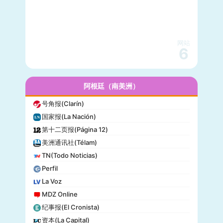
国家地理(National Geographic)
快公司(Fast Company)
科学美国人(Scientific American)
网站
读者文摘(Reader’s Digest)
6
名利场(Vanity Fair)
流行力学(Popular Mechanics)
InStyle
阿根廷（南美洲）
迈阿密先驱报(Miami Herald)
号角报(Clarín)
音乐电视网(MTV)
国家报(La Nación)
科技新时代(Popular Science)
第十二页报(Página 12)
洋葱新闻(The Onion)
美洲通讯社(Télam)
巴尔的摩太阳报(The Baltimore Sun)
TN(Todo Noticias)
格莱美(Grammy)
Perfil
Vogue
La Voz
MDZ Online
纪事报(El Cronista)
资本(La Capital)