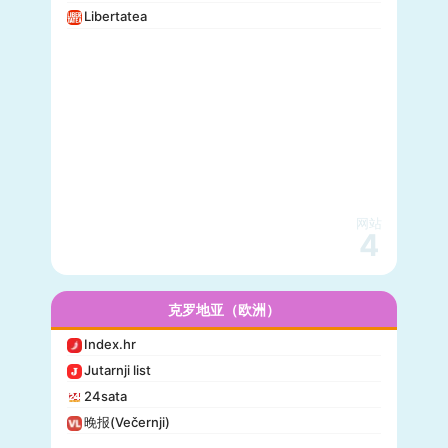
Libertatea
网站
4
克罗地亚（欧洲）
Index.hr
Jutarnji list
24sata
晚报(Večernji)