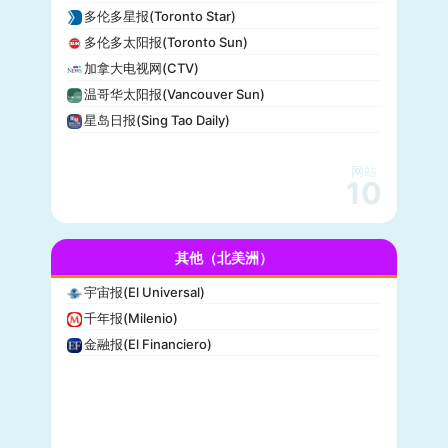
CBS Sports
多伦多星报(Toronto Star)
全国广播公司(NBC)
多伦多太阳报(Toronto Sun)
The Verge
加拿大电视网(CTV)
PCMag
温哥华太阳报(Vancouver Sun)
休斯顿纪事报(Houston Chronicle)
星岛日报(Sing Tao Daily)
赫芬顿邮报(Huffpost)
零对冲(Zero Hedge)
网站
BitChute
10
人物(People)
德拉吉报道(Drudge Report)
其他（北美洲）
布赖特巴特新闻网(Breitbart News)
美联社(AP)
宇宙报(El Universal)
洛杉矶时报(Los Angeles Times)
千年报(Milenio)
Insider
金融报(El Financiero)
时代周刊(TIME)
每日野兽(Daily Beast)
CBS News
大西洋(The Atlantic)