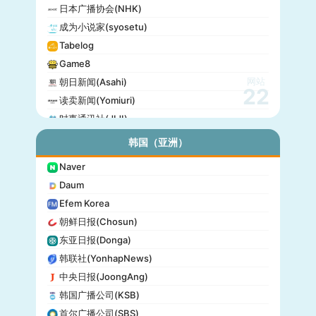
日本广播协会(NHK)
成为小说家(syosetu)
Tabelog
Game8
网站
朝日新闻(Asahi)
22
读卖新闻(Yomiuri)
时事通讯社(JIJI)
公信榜(Oricon)
韩国（亚洲）
产经新闻(Sankei)
Naver
东京放送(TBS)
Daum
朝日电视台(TV Asahi)
Efem Korea
东京电视台(TV Tokyo)
朝鲜日报(Chosun)
日本电视台(NTV)
东亚日报(Donga)
富士电视台(Fuji TV)
韩联社(YonhapNews)
日本时报(Japan Times)
中央日报(JoongAng)
韩国广播公司(KSB)
首尔广播公司(SBS)