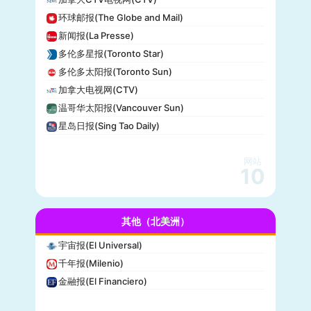
美国广播公司(ABC)
环球邮报(The Globe and Mail)
美国新闻与世界报道(U.S. News)
新闻报(La Presse)
CBS Sports
多伦多星报(Toronto Star)
全国广播公司(NBC)
多伦多太阳报(Toronto Sun)
The Verge
加拿大电视网(CTV)
PCMag
温哥华太阳报(Vancouver Sun)
休斯顿纪事报(Houston Chronicle)
星岛日报(Sing Tao Daily)
赫芬顿邮报(Huffpost)
零对冲(Zero Hedge)
网站
BitChute
10
人物(People)
德拉吉报道(Drudge Report)
其他（北美洲）
布赖特巴特新闻网(Breitbart News)
美联社(AP)
宇宙报(El Universal)
洛杉矶时报(Los Angeles Times)
千年报(Milenio)
Insider
金融报(El Financiero)
时代周刊(TIME)