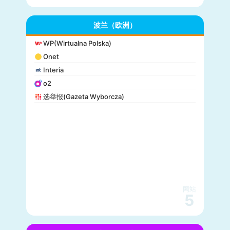
波兰（欧洲）
WP(Wirtualna Polska)
Onet
Interia
o2
选举报(Gazeta Wyborcza)
网站
5