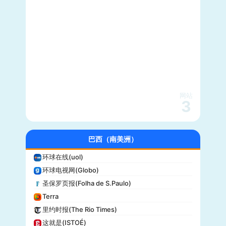
每日野兽(Daily Beast)
CBS News
大西洋(The Atlantic)
综艺(Variety)
新闻周刊(Newsweek)
大都会(Cosmopolitan)
沃克斯(Vox)
KSL-TV
网站
3
Daily Wire
Vice
大全新闻(Newsmax)
巴西（南美洲）
商业内幕(Business Insider)
环球在线(uol)
iHeartRadio
环球电视网(Globo)
纽约客(New Yorker)
圣保罗页报(Folha de S.Paulo)
娱乐周刊(Entertainment Weekly)
Terra
芝加哥论坛报(Chicago Tribune)
里约时报(The Rio Times)
财富(Fortune)
这就是(ISTOÉ)
纽约每日新闻(New York Daily News)