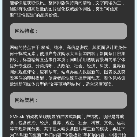
能够快速获取快讯。整体排版保持简约清晰，文字阅读为主，
辅以有限但高质量的图片强化权威媒体调性，突出“可信来
源”“理性报道”的品牌价值。
网站特点：
网站的特点在于 权威、纯净、高信息密度。其页面设计避免任
何干扰式元素，使用户专注阅读大量新闻内容；新闻条目密集
排列，标题精炼直达事件本质；同时采用透明背景与简单字体
提升专业感。分类清晰，从政治、社会、经济、科技、世界新
闻到观点评论，应有尽有。站点亦融入数据新闻、图表以及突
发事件的即时提醒，使读者能快速掌握新闻动态。整体风格偏
欧洲新闻媒体典型的“文字驱动型结构”，适合深度阅读。
网站架构：
SME.sk 的架构呈现明显的层级式新闻门户结构。顶部是导航
条，包含政治、经济、世界、观点、社会、科技、文化、运动
等常规新闻分类。其下是大幅头条图片与主新闻模块，再往下
为“即时新闻更新”“热门内容”“专题板块”等扩展内容。中段开始