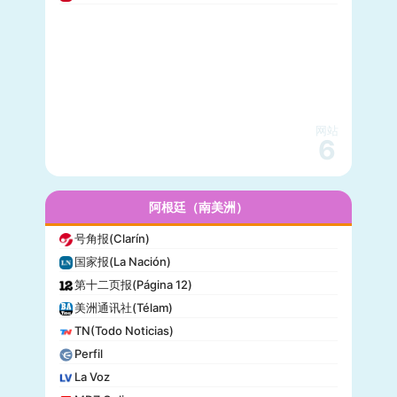
美国之音(VOA)
公告牌(Billboard)
国家地理(National Geographic)
快公司(Fast Company)
科学美国人(Scientific American)
网站
读者文摘(Reader’s Digest)
6
名利场(Vanity Fair)
流行力学(Popular Mechanics)
InStyle
阿根廷（南美洲）
迈阿密先驱报(Miami Herald)
号角报(Clarín)
音乐电视网(MTV)
国家报(La Nación)
科技新时代(Popular Science)
第十二页报(Página 12)
洋葱新闻(The Onion)
美洲通讯社(Télam)
巴尔的摩太阳报(The Baltimore Sun)
TN(Todo Noticias)
格莱美(Grammy)
Perfil
Vogue
La Voz