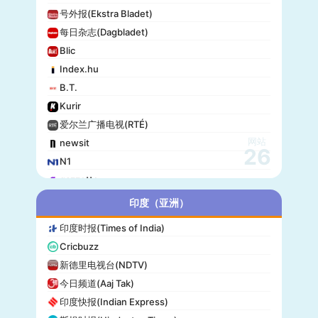
号外报(Ekstra Bladet)
每日杂志(Dagbladet)
Blic
Index.hu
B.T.
Kurir
爱尔兰广播电视(RTÉ)
网站
newsit
26
N1
gazzetta
赫尔辛基日报(Helsingin Sanomat)
印度（亚洲）
Origo
印度时报(Times of India)
爱尔兰时报(Irish Times)
Cricbuzz
独立报(Independent)
新德里电视台(NDTV)
MTV Uutiset
今日频道(Aaj Tak)
24.hu
印度快报(Indian Express)
晚邮报(Aftenposten)