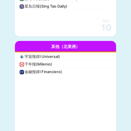
休斯顿纪事报(Houston Chronicle)
星岛日报(Sing Tao Daily)
赫芬顿邮报(Huffpost)
零对冲(Zero Hedge)
网站
BitChute
10
人物(People)
德拉吉报道(Drudge Report)
其他（北美洲）
布赖特巴特新闻网(Breitbart News)
美联社(AP)
宇宙报(El Universal)
洛杉矶时报(Los Angeles Times)
千年报(Milenio)
Insider
金融报(El Financiero)
时代周刊(TIME)
每日野兽(Daily Beast)
CBS News
大西洋(The Atlantic)
综艺(Variety)
新闻周刊(Newsweek)
大都会(Cosmopolitan)
沃克斯(Vox)