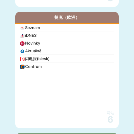
捷克（欧洲）
Seznam
iDNES
Novinky
Aktuálně
闪电报(blesk)
Centrum
网站
6