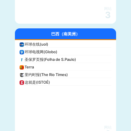
KSL-TV
网站
3
Daily Wire
Vice
大全新闻(Newsmax)
巴西（南美洲）
商业内幕(Business Insider)
环球在线(uol)
iHeartRadio
环球电视网(Globo)
纽约客(New Yorker)
圣保罗页报(Folha de S.Paulo)
娱乐周刊(Entertainment Weekly)
Terra
芝加哥论坛报(Chicago Tribune)
里约时报(The Rio Times)
财富(Fortune)
这就是(ISTOÉ)
纽约每日新闻(New York Daily News)
美国之音(VOA)
公告牌(Billboard)
国家地理(National Geographic)
快公司(Fast Company)
科学美国人(Scientific American)
网站
读者文摘(Reader’s Digest)