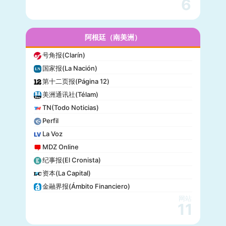
6
名利场(Vanity Fair)
流行力学(Popular Mechanics)
InStyle
阿根廷（南美洲）
迈阿密先驱报(Miami Herald)
号角报(Clarín)
音乐电视网(MTV)
国家报(La Nación)
科技新时代(Popular Science)
第十二页报(Página 12)
洋葱新闻(The Onion)
美洲通讯社(Télam)
巴尔的摩太阳报(The Baltimore Sun)
TN(Todo Noticias)
格莱美(Grammy)
Perfil
Vogue
La Voz
MDZ Online
纪事报(El Cronista)
资本(La Capital)
金融界报(Ámbito Financiero)
网站
11