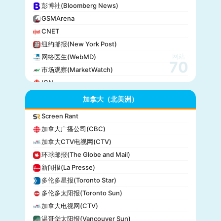
彭博社(Bloomberg News)
GSMArena
CNET
纽约邮报(New York Post)
网站
网络医生(WebMD)
70
市场观察(MarketWatch)
IGN
GameSpot
加拿大（北美洲）
今日美国(USA Today)
Screen Rant
BuzzFeed
加拿大广播公司(CBC)
全国公共广播电台(NPR)
加拿大CTV电视网(CTV)
美国广播公司(ABC)
环球邮报(The Globe and Mail)
美国新闻与世界报道(U.S. News)
新闻报(La Presse)
CBS Sports
多伦多星报(Toronto Star)
全国广播公司(NBC)
多伦多太阳报(Toronto Sun)
The Verge
加拿大电视网(CTV)
PCMag
温哥华太阳报(Vancouver Sun)