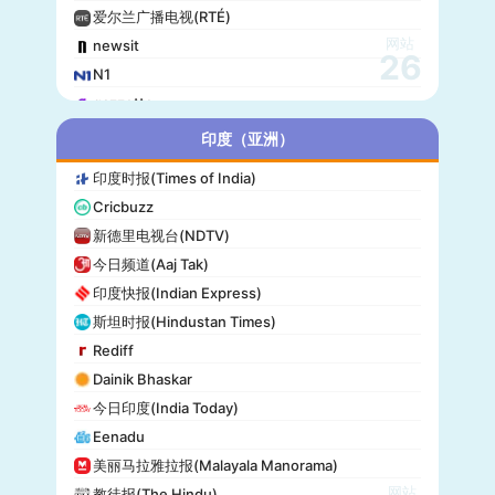
爱尔兰广播电视(RTÉ)
网站
newsit
26
N1
gazzetta
赫尔辛基日报(Helsingin Sanomat)
印度（亚洲）
Origo
印度时报(Times of India)
爱尔兰时报(Irish Times)
Cricbuzz
独立报(Independent)
新德里电视台(NDTV)
MTV Uutiset
今日频道(Aaj Tak)
24.hu
印度快报(Indian Express)
晚邮报(Aftenposten)
斯坦时报(Hindustan Times)
DirBg
Rediff
阿罗(Alo!)
Dainik Bhaskar
政治报(Politiken)
今日印度(India Today)
24 Chasa
Eenadu
Fakti
美丽马拉雅拉报(Malayala Manorama)
网站
教徒报(The Hindu)