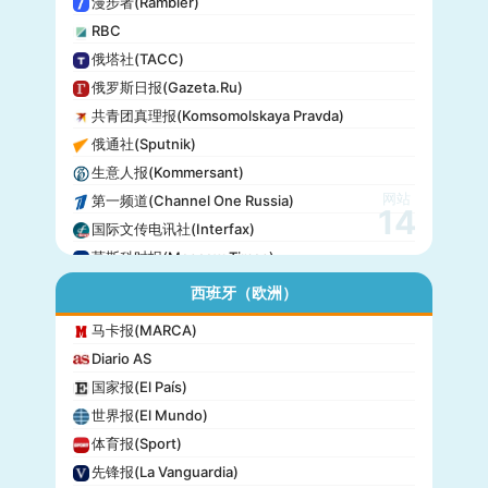
漫步者(Rambler)
RBC
俄塔社(TACC)
俄罗斯日报(Gazeta.Ru)
共青团真理报(Komsomolskaya Pravda)
俄通社(Sputnik)
生意人报(Kommersant)
网站
第一频道(Channel One Russia)
14
国际文传电讯社(Interfax)
莫斯科时报(Moscow Times)
西班牙（欧洲）
马卡报(MARCA)
Diario AS
国家报(El País)
世界报(El Mundo)
体育报(Sport)
先锋报(La Vanguardia)