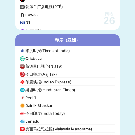
爱尔兰广播电视(RTÉ)
网站
newsit
26
N1
gazzetta
赫尔辛基日报(Helsingin Sanomat)
印度（亚洲）
Origo
印度时报(Times of India)
爱尔兰时报(Irish Times)
Cricbuzz
独立报(Independent)
新德里电视台(NDTV)
MTV Uutiset
今日频道(Aaj Tak)
24.hu
印度快报(Indian Express)
晚邮报(Aftenposten)
斯坦时报(Hindustan Times)
DirBg
Rediff
阿罗(Alo!)
Dainik Bhaskar
政治报(Politiken)
今日印度(India Today)
24 Chasa
Eenadu
Fakti
美丽马拉雅拉报(Malayala Manorama)