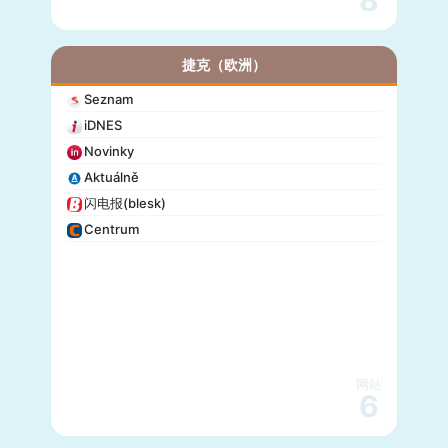
捷克（欧洲）
Seznam
iDNES
Novinky
Aktuálně
闪电报(blesk)
Centrum
网站
6