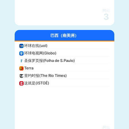
沃克斯(Vox)
KSL-TV
网站
3
Daily Wire
Vice
大全新闻(Newsmax)
巴西（南美洲）
商业内幕(Business Insider)
环球在线(uol)
iHeartRadio
环球电视网(Globo)
纽约客(New Yorker)
圣保罗页报(Folha de S.Paulo)
娱乐周刊(Entertainment Weekly)
Terra
芝加哥论坛报(Chicago Tribune)
里约时报(The Rio Times)
财富(Fortune)
这就是(ISTOÉ)
纽约每日新闻(New York Daily News)
美国之音(VOA)
公告牌(Billboard)
国家地理(National Geographic)
快公司(Fast Company)
科学美国人(Scientific American)
网站