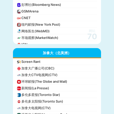
彭博社(Bloomberg News)
GSMArena
CNET
纽约邮报(New York Post)
网站
网络医生(WebMD)
70
市场观察(MarketWatch)
IGN
GameSpot
加拿大（北美洲）
今日美国(USA Today)
Screen Rant
BuzzFeed
加拿大广播公司(CBC)
全国公共广播电台(NPR)
加拿大CTV电视网(CTV)
美国广播公司(ABC)
环球邮报(The Globe and Mail)
美国新闻与世界报道(U.S. News)
新闻报(La Presse)
CBS Sports
多伦多星报(Toronto Star)
全国广播公司(NBC)
多伦多太阳报(Toronto Sun)
The Verge
加拿大电视网(CTV)
PCMag