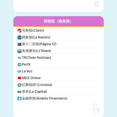
读者文摘(Reader’s Digest)
6
名利场(Vanity Fair)
流行力学(Popular Mechanics)
InStyle
阿根廷（南美洲）
迈阿密先驱报(Miami Herald)
号角报(Clarín)
音乐电视网(MTV)
国家报(La Nación)
科技新时代(Popular Science)
第十二页报(Página 12)
洋葱新闻(The Onion)
美洲通讯社(Télam)
巴尔的摩太阳报(The Baltimore Sun)
TN(Todo Noticias)
格莱美(Grammy)
Perfil
Vogue
La Voz
MDZ Online
纪事报(El Cronista)
资本(La Capital)
金融界报(Ámbito Financiero)
网站
11