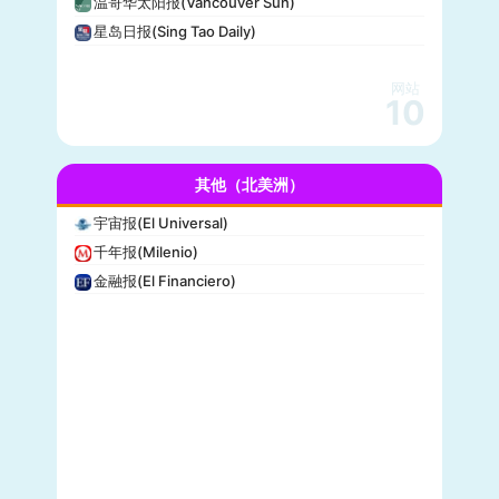
温哥华太阳报(Vancouver Sun)
休斯顿纪事报(Houston Chronicle)
星岛日报(Sing Tao Daily)
赫芬顿邮报(Huffpost)
零对冲(Zero Hedge)
网站
BitChute
10
人物(People)
德拉吉报道(Drudge Report)
其他（北美洲）
布赖特巴特新闻网(Breitbart News)
美联社(AP)
宇宙报(El Universal)
洛杉矶时报(Los Angeles Times)
千年报(Milenio)
Insider
金融报(El Financiero)
时代周刊(TIME)
每日野兽(Daily Beast)
CBS News
大西洋(The Atlantic)
综艺(Variety)
新闻周刊(Newsweek)
大都会(Cosmopolitan)