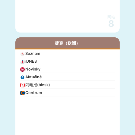
网站
8
捷克（欧洲）
Seznam
iDNES
Novinky
Aktuálně
闪电报(blesk)
Centrum