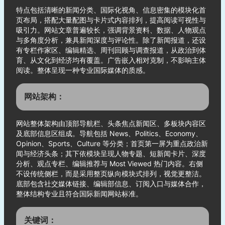
特点包括清晰的新闻分类、国际化视角、信息密集的模块化首
页布局，搭配大量配图与卡片式内容排列，提高阅读可视性与
吸引力。网站文章普遍较长，强调背景资料、数据、人物观点
与多角度分析，兼具新闻深度与评论性。除了新闻报道，还设
有专栏作家区、编辑精选、周刊回顾与调查报道，从政治到体
育、从文化到经济均有覆盖。广告嵌入相对克制，不影响主体
阅读。整体呈现一种专业国际媒体的质感。
网站架构：
网站整体架构由顶部导航栏、头条焦点新闻区、多板块内容区
及底部信息区组成。导航包括 News、Politics、Economy、
Opinion、Sports、Culture 等分类；首页第一屏为重点政治新
闻与经济头条；其下依模块呈现人物专题、短新闻卡片、深度
分析、观点专栏、编辑推荐与 Most Viewed 热门内容。右侧
不设传统侧栏，而是采用整页纵向模块式排列，视觉更整洁。
底部包含社交媒体链接、编辑部信息、订阅入口与媒体合作，
整体结构专业且符合国际新闻网站标准。
关键词：