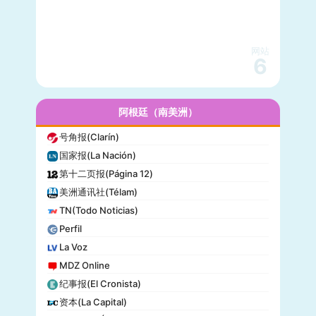
国家地理(National Geographic)
快公司(Fast Company)
科学美国人(Scientific American)
网站
读者文摘(Reader’s Digest)
6
名利场(Vanity Fair)
流行力学(Popular Mechanics)
InStyle
阿根廷（南美洲）
迈阿密先驱报(Miami Herald)
号角报(Clarín)
音乐电视网(MTV)
国家报(La Nación)
科技新时代(Popular Science)
第十二页报(Página 12)
洋葱新闻(The Onion)
美洲通讯社(Télam)
巴尔的摩太阳报(The Baltimore Sun)
TN(Todo Noticias)
格莱美(Grammy)
Perfil
Vogue
La Voz
MDZ Online
纪事报(El Cronista)
资本(La Capital)