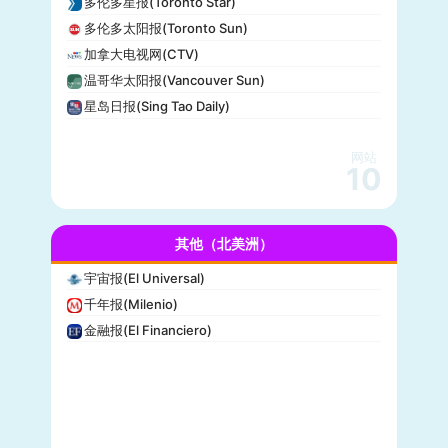
多伦多星报(Toronto Star)
全国广播公司(NBC)
多伦多太阳报(Toronto Sun)
The Verge
加拿大电视网(CTV)
PCMag
温哥华太阳报(Vancouver Sun)
休斯顿纪事报(Houston Chronicle)
星岛日报(Sing Tao Daily)
赫芬顿邮报(Huffpost)
零对冲(Zero Hedge)
网站
BitChute
10
人物(People)
德拉吉报道(Drudge Report)
其他（北美洲）
布赖特巴特新闻网(Breitbart News)
美联社(AP)
宇宙报(El Universal)
洛杉矶时报(Los Angeles Times)
千年报(Milenio)
Insider
金融报(El Financiero)
时代周刊(TIME)
每日野兽(Daily Beast)
CBS News
大西洋(The Atlantic)