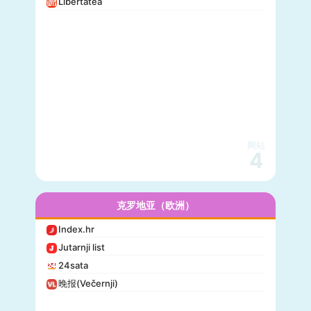
Libertatea
网站
4
克罗地亚（欧洲）
Index.hr
Jutarnji list
24sata
晚报(Večernji)