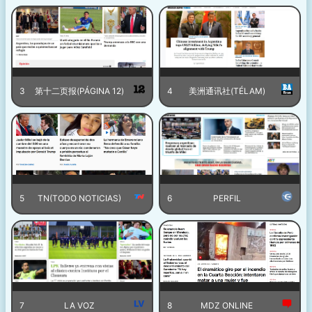
3
第十二页报(PÁGINA 12)
4
美洲通讯社(TÉLAM)
5
TN(TODO NOTICIAS)
6
PERFIL
7
LA VOZ
8
MDZ ONLINE