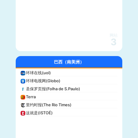
综艺(Variety)
新闻周刊(Newsweek)
大都会(Cosmopolitan)
沃克斯(Vox)
KSL-TV
网站
3
Daily Wire
Vice
大全新闻(Newsmax)
巴西（南美洲）
商业内幕(Business Insider)
环球在线(uol)
iHeartRadio
环球电视网(Globo)
纽约客(New Yorker)
圣保罗页报(Folha de S.Paulo)
娱乐周刊(Entertainment Weekly)
Terra
芝加哥论坛报(Chicago Tribune)
里约时报(The Rio Times)
财富(Fortune)
这就是(ISTOÉ)
纽约每日新闻(New York Daily News)
美国之音(VOA)
公告牌(Billboard)