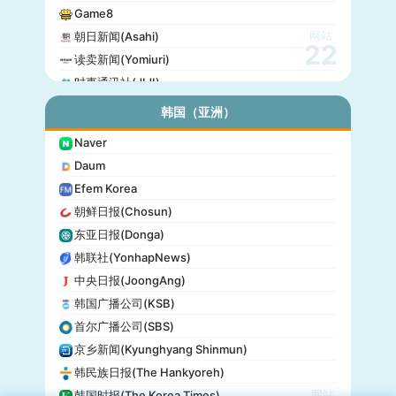
Game8
网站
朝日新闻(Asahi)
22
读卖新闻(Yomiuri)
时事通讯社(JIJI)
公信榜(Oricon)
韩国（亚洲）
产经新闻(Sankei)
Naver
东京放送(TBS)
Daum
朝日电视台(TV Asahi)
Efem Korea
东京电视台(TV Tokyo)
朝鲜日报(Chosun)
日本电视台(NTV)
东亚日报(Donga)
富士电视台(Fuji TV)
韩联社(YonhapNews)
日本时报(Japan Times)
中央日报(JoongAng)
韩国广播公司(KSB)
首尔广播公司(SBS)
京乡新闻(Kyunghyang Shinmun)
韩民族日报(The Hankyoreh)
网站
韩国时报(The Korea Times)