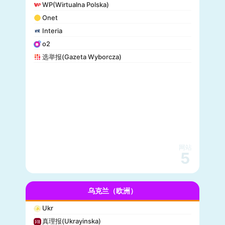
WP(Wirtualna Polska)
Onet
Interia
o2
选举报(Gazeta Wyborcza)
网站
5
乌克兰（欧洲）
Ukr
真理报(Ukrayinska)