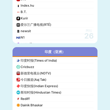
Index.hu
B.T.
Kurir
爱尔兰广播电视(RTÉ)
网站
newsit
26
N1
gazzetta
赫尔辛基日报(Helsingin Sanomat)
印度（亚洲）
Origo
印度时报(Times of India)
爱尔兰时报(Irish Times)
Cricbuzz
独立报(Independent)
新德里电视台(NDTV)
MTV Uutiset
今日频道(Aaj Tak)
24.hu
印度快报(Indian Express)
晚邮报(Aftenposten)
斯坦时报(Hindustan Times)
DirBg
Rediff
阿罗(Alo!)
Dainik Bhaskar
政治报(Politiken)