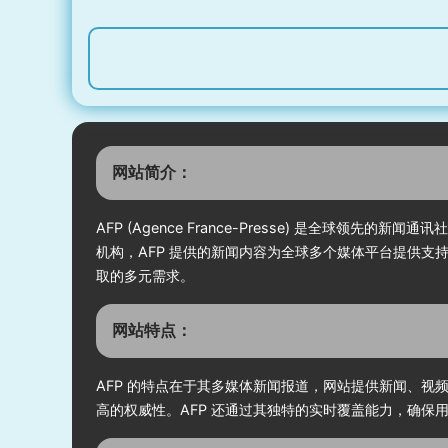
多个领域。作为一个全球视野的新闻
盖全球
平台，France 24 致力于向全球观众
育等多
提供准确、及时和深入的新闻报道，
权威机
尤其在国际政治、军事冲突和经济分
球多个
析方面具有较强的权威性。网站不仅
仅发布
提供文字新闻，还通过视频和直播等
形式的
形式为用户提供实时的新闻更新，帮
频、图
助全球观众及时了解世界各地的重要
对信息
网站简介：
事件。
AFP (Agence France-Presse) 是全
机构，AFP 提供的新闻内容为全球多个媒体平台提供
取的多元需求。
网站特点：
AFP 的特点在于其多媒体新闻报道，网站提供新闻、
高的权威性。AFP 还通过其独特的实时覆盖能力，确