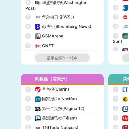
6
华盛顿邮报(Washington
6
Post)
7
华尔街日报(WSJ)
7
8
彭博社(Bloomberg News)
8
9
9
GSMArena
Sun)
10
CNET
10
11
纽约邮报(New York Post)
显示全部70个站点
12
网络医生(WebMD)
13
市场观察(MarketWatch)
阿根廷（南美洲）
其
14
IGN
1
号角报(Clarín)
1
15
GameSpot
2
国家报(La Nación)
2
16
今日美国(USA Today)
3
第十二页报(Página 12)
3
17
BuzzFeed
4
美洲通讯社(Télam)
4
18
全国公共广播电台(NPR)
5
TN(Todo Noticias)
5