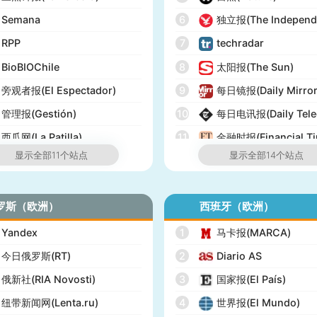
Semana
6
独立报(The Independ
RPP
7
techradar
BioBIOChile
8
太阳报(The Sun)
旁观者报(El Espectador)
9
每日镜报(Daily Mirror
管理报(Gestión)
10
每日电讯报(Daily Tele
西瓜网(La Patilla)
11
金融时报(Financial Ti
显示全部11个站点
显示全部14个站点
12
经济学人(The Econom
13
泰晤士报(The Times)
罗斯（欧洲）
西班牙（欧洲）
14
英国UK榜(Official Cha
Yandex
1
马卡报(MARCA)
今日俄罗斯(RT)
2
Diario AS
俄新社(RIA Novosti)
3
国家报(El País)
纽带新闻网(Lenta.ru)
4
世界报(El Mundo)