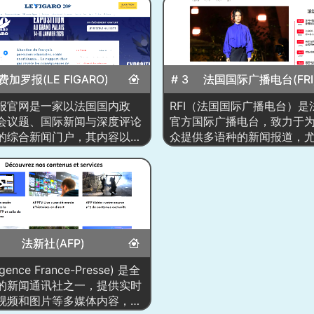
费加罗报(LE FIGARO)
# 3
法国国际广播电台(FRI
报官网是一家以法国国内政
RFI（法国国际广播电台）是
会议题、国际新闻与深度评论
官方国际广播电台，致力于
的综合新闻门户，其内容以严
众提供多语种的新闻报道，
、政策分析、调查报道和时事
于国际政治、文化和社会事
主，全面呈现法国社会的热点
广播、网页和社交媒体平台，R
舆论焦点。首页布局紧凑，以
全球各地传播法国和国际新
图与焦点新闻为页面核心，右
是在欧洲、非洲和亚洲等地
即时快讯模块，形成“深度+快
的听众基础。该网站不仅提
双轨阅读体验。网站覆盖政
国际新闻，还包括深度分析
法新社(AFP)
济、社会、文化、科技、观点
论和专题报道，是了解全球
多类内容，是法国最具影响力
个重要平台。
gence France-Presse) 是全
媒体之一，在公共讨论与政策
的新闻通讯社之一，提供实时
具有重要话语权。
视频和图片等多媒体内容，涵