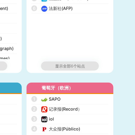
ent)
6
法新社(AFP)
)
graph)
mes)
显示全部6个站点
ist)
葡萄牙（欧洲）
rts)
1
SAPO
2
记录报(Record）
3
iol
4
大众报(Público)