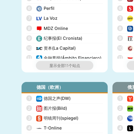
19
美国广播公司(ABC)
6
Perfil
6
20
美国新闻与世界报道(U.S.
News)
7
La Voz
7
21
CBS Sports
8
MDZ Online
8
22
全国广播公司(NBC)
9
纪事报(El Cronista)
9
23
The Verge
10
资本(La Capital)
10
24
PCMag
11
金融界报(Ámbito Financiero)
11
显示全部11个站点
25
休斯顿纪事报(Houston
Chronicle)
26
赫芬顿邮报(Huffpost)
德国（欧洲）
俄
27
零对冲(Zero Hedge)
1
德国之声(DW)
1
28
BitChute
2
图片报(Bild)
2
29
人物(People)
3
明镜周刊(spiegel)
3
30
德拉吉报道(Drudge Report)
4
T-Online
4
31
布赖特巴特新闻网(Breitbart