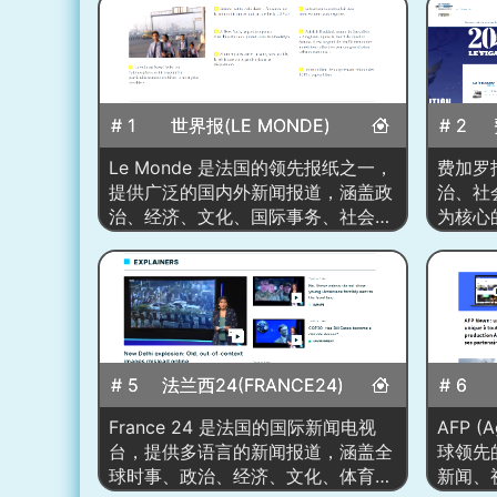
# 1
世界报(LE MONDE)
# 2
Le Monde 是法国的领先报纸之一，
费加罗
提供广泛的国内外新闻报道，涵盖政
治、社
治、经济、文化、国际事务、社会问
为核心
题、科技等多个领域。作为法国最具
肃新闻
影响力的新闻平台之一，Le Monde
解读为
专注于提供准确的新闻、深度分析和
辩论与
独家报道。网站通过提供多媒体新闻
头条大
和互动内容，确保为用户提供丰富的
侧搭配
阅读体验。Le Monde 的报道结合了
讯”的
# 5
法兰西24(FRANCE24)
# 6
法国本地和全球视角，旨在帮助读者
治、经
理解复杂的世界事件及其对社会的影
专栏等
France 24 是法国的国际新闻电视
AFP (A
响。
的传统
台，提供多语言的新闻报道，涵盖全
球领先
辩论中
球时事、政治、经济、文化、体育等
新闻、