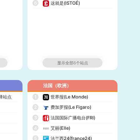
6
这就是(ISTOÉ)
显示全部6个站点
法国（欧洲）
翻译站点
1
世界报(Le Monde)
2
费加罗报(Le Figaro)
3
法国国际广播电台(FRI)
4
艾丽(Elle)
5
法兰西24(france24)