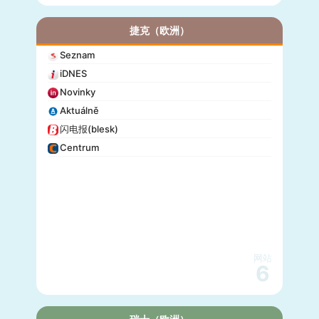
捷克（欧洲）
Seznam
iDNES
Novinky
Aktuálně
闪电报(blesk)
Centrum
网站
6