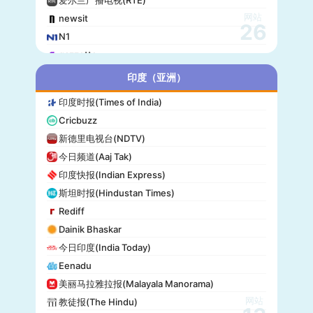
网站
newsit
26
N1
gazzetta
赫尔辛基日报(Helsingin Sanomat)
印度（亚洲）
Origo
印度时报(Times of India)
爱尔兰时报(Irish Times)
Cricbuzz
独立报(Independent)
新德里电视台(NDTV)
MTV Uutiset
今日频道(Aaj Tak)
24.hu
印度快报(Indian Express)
晚邮报(Aftenposten)
斯坦时报(Hindustan Times)
DirBg
Rediff
阿罗(Alo!)
Dainik Bhaskar
政治报(Politiken)
今日印度(India Today)
24 Chasa
Eenadu
Fakti
美丽马拉雅拉报(Malayala Manorama)
网站
教徒报(The Hindu)