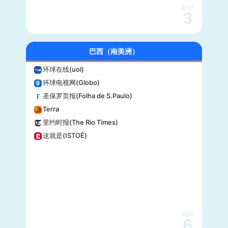
KSL-TV
网站
3
Daily Wire
Vice
大全新闻(Newsmax)
巴西（南美洲）
商业内幕(Business Insider)
环球在线(uol)
iHeartRadio
环球电视网(Globo)
纽约客(New Yorker)
圣保罗页报(Folha de S.Paulo)
娱乐周刊(Entertainment Weekly)
Terra
芝加哥论坛报(Chicago Tribune)
里约时报(The Rio Times)
财富(Fortune)
这就是(ISTOÉ)
纽约每日新闻(New York Daily News)
美国之音(VOA)
公告牌(Billboard)
国家地理(National Geographic)
快公司(Fast Company)
科学美国人(Scientific American)
网站
读者文摘(Reader’s Digest)
6