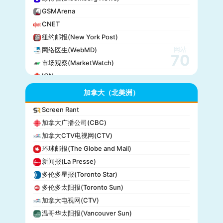
GSMArena
CNET
纽约邮报(New York Post)
网站
网络医生(WebMD)
70
市场观察(MarketWatch)
IGN
GameSpot
加拿大（北美洲）
今日美国(USA Today)
Screen Rant
BuzzFeed
加拿大广播公司(CBC)
全国公共广播电台(NPR)
加拿大CTV电视网(CTV)
美国广播公司(ABC)
环球邮报(The Globe and Mail)
美国新闻与世界报道(U.S. News)
新闻报(La Presse)
CBS Sports
多伦多星报(Toronto Star)
全国广播公司(NBC)
多伦多太阳报(Toronto Sun)
The Verge
加拿大电视网(CTV)
PCMag
温哥华太阳报(Vancouver Sun)
休斯顿纪事报(Houston Chronicle)