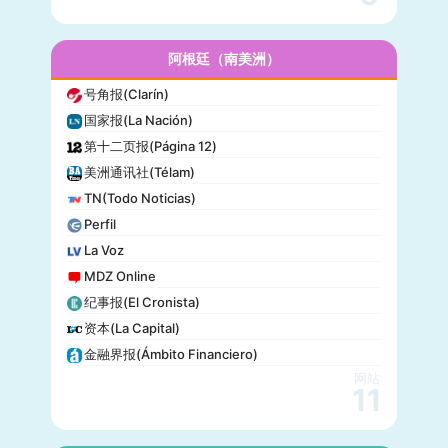
名利场(Vanity Fair)
流行力学(Popular Mechanics)
InStyle
阿根廷（南美洲）
迈阿密先驱报(Miami Herald)
号角报(Clarín)
音乐电视网(MTV)
国家报(La Nación)
科技新时代(Popular Science)
第十二页报(Página 12)
洋葱新闻(The Onion)
美洲通讯社(Télam)
巴尔的摩太阳报(The Baltimore Sun)
TN(Todo Noticias)
格莱美(Grammy)
Perfil
Vogue
La Voz
MDZ Online
纪事报(El Cronista)
资本(La Capital)
金融界报(Ámbito Financiero)
网站
11