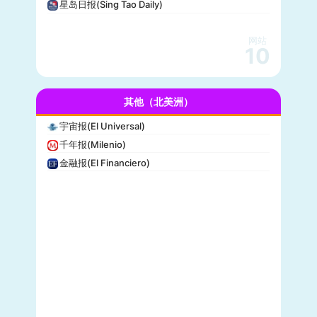
星岛日报(Sing Tao Daily)
赫芬顿邮报(Huffpost)
零对冲(Zero Hedge)
网站
BitChute
10
人物(People)
德拉吉报道(Drudge Report)
其他（北美洲）
布赖特巴特新闻网(Breitbart News)
美联社(AP)
宇宙报(El Universal)
洛杉矶时报(Los Angeles Times)
千年报(Milenio)
Insider
金融报(El Financiero)
时代周刊(TIME)
每日野兽(Daily Beast)
CBS News
大西洋(The Atlantic)
综艺(Variety)
新闻周刊(Newsweek)
大都会(Cosmopolitan)
沃克斯(Vox)