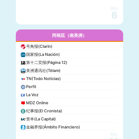
科学美国人(Scientific American)
网站
读者文摘(Reader’s Digest)
6
名利场(Vanity Fair)
流行力学(Popular Mechanics)
InStyle
阿根廷（南美洲）
迈阿密先驱报(Miami Herald)
号角报(Clarín)
音乐电视网(MTV)
国家报(La Nación)
科技新时代(Popular Science)
第十二页报(Página 12)
洋葱新闻(The Onion)
美洲通讯社(Télam)
巴尔的摩太阳报(The Baltimore Sun)
TN(Todo Noticias)
格莱美(Grammy)
Perfil
Vogue
La Voz
MDZ Online
纪事报(El Cronista)
资本(La Capital)
金融界报(Ámbito Financiero)
网站