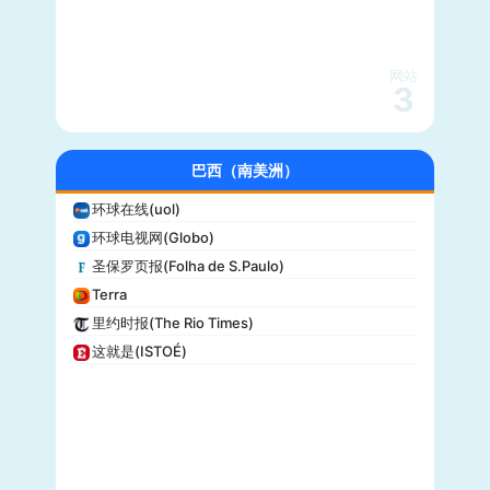
大都会(Cosmopolitan)
沃克斯(Vox)
KSL-TV
网站
3
Daily Wire
Vice
大全新闻(Newsmax)
巴西（南美洲）
商业内幕(Business Insider)
环球在线(uol)
iHeartRadio
环球电视网(Globo)
纽约客(New Yorker)
圣保罗页报(Folha de S.Paulo)
娱乐周刊(Entertainment Weekly)
Terra
芝加哥论坛报(Chicago Tribune)
里约时报(The Rio Times)
财富(Fortune)
这就是(ISTOÉ)
纽约每日新闻(New York Daily News)
美国之音(VOA)
公告牌(Billboard)
国家地理(National Geographic)
快公司(Fast Company)