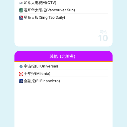
加拿大电视网(CTV)
PCMag
温哥华太阳报(Vancouver Sun)
休斯顿纪事报(Houston Chronicle)
星岛日报(Sing Tao Daily)
赫芬顿邮报(Huffpost)
零对冲(Zero Hedge)
网站
BitChute
10
人物(People)
德拉吉报道(Drudge Report)
其他（北美洲）
布赖特巴特新闻网(Breitbart News)
美联社(AP)
宇宙报(El Universal)
洛杉矶时报(Los Angeles Times)
千年报(Milenio)
Insider
金融报(El Financiero)
时代周刊(TIME)
每日野兽(Daily Beast)
CBS News
大西洋(The Atlantic)
综艺(Variety)
新闻周刊(Newsweek)