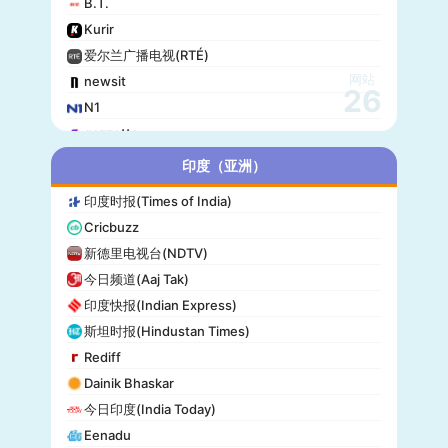
B.T.
Kurir
爱尔兰广播电视(RTÉ)
网站
newsit
26
N1
gazzetta
赫尔辛基日报(Helsingin Sanomat)
印度（亚洲）
Origo
印度时报(Times of India)
爱尔兰时报(Irish Times)
Cricbuzz
独立报(Independent)
新德里电视台(NDTV)
MTV Uutiset
今日频道(Aaj Tak)
24.hu
印度快报(Indian Express)
晚邮报(Aftenposten)
斯坦时报(Hindustan Times)
DirBg
Rediff
阿罗(Alo!)
Dainik Bhaskar
政治报(Politiken)
今日印度(India Today)
24 Chasa
Eenadu
Fakti