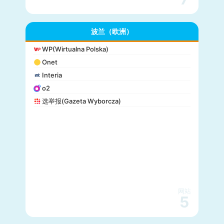
波兰（欧洲）
WP(Wirtualna Polska)
Onet
Interia
o2
选举报(Gazeta Wyborcza)
网站
5