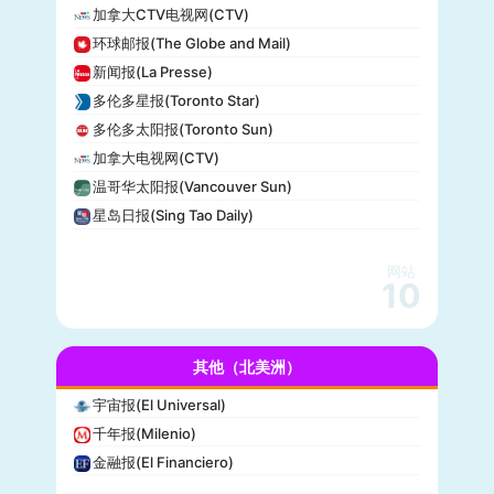
加拿大CTV电视网(CTV)
美国广播公司(ABC)
环球邮报(The Globe and Mail)
美国新闻与世界报道(U.S. News)
新闻报(La Presse)
CBS Sports
多伦多星报(Toronto Star)
全国广播公司(NBC)
多伦多太阳报(Toronto Sun)
The Verge
加拿大电视网(CTV)
PCMag
温哥华太阳报(Vancouver Sun)
休斯顿纪事报(Houston Chronicle)
星岛日报(Sing Tao Daily)
赫芬顿邮报(Huffpost)
零对冲(Zero Hedge)
网站
BitChute
10
人物(People)
德拉吉报道(Drudge Report)
其他（北美洲）
布赖特巴特新闻网(Breitbart News)
美联社(AP)
宇宙报(El Universal)
洛杉矶时报(Los Angeles Times)
千年报(Milenio)
Insider
金融报(El Financiero)
时代周刊(TIME)