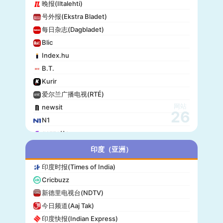
晚报(Iltalehti)
号外报(Ekstra Bladet)
每日杂志(Dagbladet)
Blic
Index.hu
B.T.
Kurir
爱尔兰广播电视(RTÉ)
网站
newsit
26
N1
gazzetta
赫尔辛基日报(Helsingin Sanomat)
印度（亚洲）
Origo
印度时报(Times of India)
爱尔兰时报(Irish Times)
Cricbuzz
独立报(Independent)
新德里电视台(NDTV)
MTV Uutiset
今日频道(Aaj Tak)
24.hu
印度快报(Indian Express)