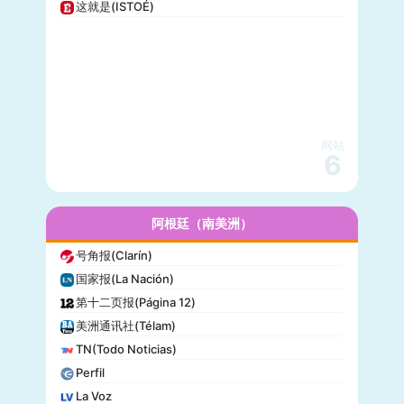
这就是(ISTOÉ)
纽约每日新闻(New York Daily News)
美国之音(VOA)
公告牌(Billboard)
国家地理(National Geographic)
快公司(Fast Company)
科学美国人(Scientific American)
网站
读者文摘(Reader’s Digest)
6
名利场(Vanity Fair)
流行力学(Popular Mechanics)
InStyle
阿根廷（南美洲）
迈阿密先驱报(Miami Herald)
号角报(Clarín)
音乐电视网(MTV)
国家报(La Nación)
科技新时代(Popular Science)
第十二页报(Página 12)
洋葱新闻(The Onion)
美洲通讯社(Télam)
巴尔的摩太阳报(The Baltimore Sun)
TN(Todo Noticias)
格莱美(Grammy)
Perfil
Vogue
La Voz