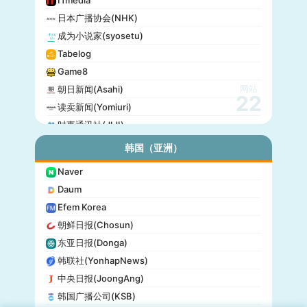
ITmedia
日本广播协会(NHK)
成为小说家(syosetu)
Tabelog
Game8
网站
朝日新闻(Asahi)
22
读卖新闻(Yomiuri)
时事通讯社(JIJI)
公信榜(Oricon)
韩国（亚洲）
产经新闻(Sankei)
Naver
东京放送(TBS)
Daum
朝日电视台(TV Asahi)
Efem Korea
东京电视台(TV Tokyo)
朝鲜日报(Chosun)
日本电视台(NTV)
东亚日报(Donga)
富士电视台(Fuji TV)
韩联社(YonhapNews)
日本时报(Japan Times)
中央日报(JoongAng)
韩国广播公司(KSB)