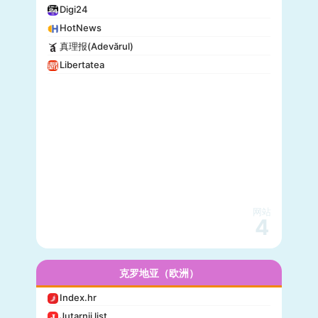
Digi24
HotNews
真理报(Adevărul)
Libertatea
网站
4
克罗地亚（欧洲）
Index.hr
Jutarnji list