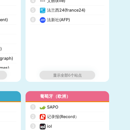
4
艾丽(Elle)
5
法兰西24(france24)
ent)
6
法新社(AFP)
)
graph)
mes)
显示全部6个站点
ist)
葡萄牙（欧洲）
rts)
1
SAPO
2
记录报(Record）
3
iol