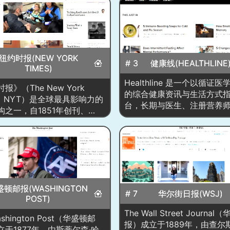
纽约时报(NEW YORK
# 3
健康线(HEALTHLINE
TIMES)
Healthline 是一个以循证
报》（The New York
的综合健康资讯与生活方式
s，NYT）是全球最具影响力的
台，长期与医生、注册营养
构之一，自1851年创刊、
师、心理咨询师等专家合作
上线 nytimes.com 后完成从
进行审稿与更新，并在每篇
数字媒体的深度转型。网站首
注来源文献、更新时间与医
以重大国际/美国要闻为轴的
人，确保信息可追溯、可验
编排，穿插深度报道、评论与
覆盖慢病管理（糖尿病、心
数据新闻、图片与视频故事、
瘤、风湿免疫等）、营养饮
表与实时直播，并配有“Most
健身、睡眠与心理健康、女
盛顿邮报(WASHINGTON
ar/Trending”等受欢迎榜单与
# 7
华尔街日报(WSJ)
健康、皮肤护理、药物与膳
POST)
合。平台围绕政治、经济、科
评测、症状自查与就医决策
化、生活方式等板块持续更
The Wall Street Journa
ashington Post（华盛顿邮
泛主题，同时提供专题视频
大事件通常设立专题页整合时
报）成立于1889年，由查尔
立于1877年，由斯蒂尔森·哈
图、清单式指南与产品导购