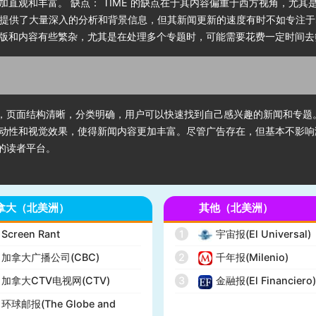
直观和丰富。 缺点： TIME 的缺点在于其内容偏重于西方视角，尤
E 提供了大量深入的分析和背景信息，但其新闻更新的速度有时不如专注
版和内容有些繁杂，尤其是在处理多个专题时，可能需要花费一定时间去
简洁，页面结构清晰，分类明确，用户可以快速找到自己感兴趣的新闻和专
动性和视觉效果，使得新闻内容更加丰富。尽管广告存在，但基本不影响
点的读者平台。
拿大（北美洲）
其他（北美洲）
Screen Rant
1
宇宙报(El Universal)
加拿大广播公司(CBC)
2
千年报(Milenio)
加拿大CTV电视网(CTV)
3
金融报(El Financiero
环球邮报(The Globe and