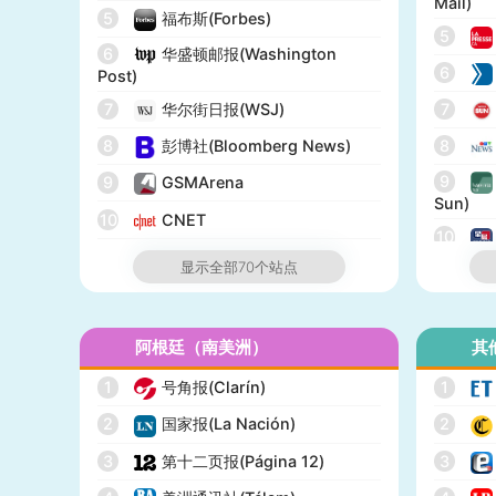
Mail)
5
福布斯(Forbes)
5
6
华盛顿邮报(Washington
6
Post)
7
华尔街日报(WSJ)
7
8
彭博社(Bloomberg News)
8
9
9
GSMArena
Sun)
10
CNET
10
11
纽约邮报(New York Post)
显示全部70个站点
12
网络医生(WebMD)
13
市场观察(MarketWatch)
阿根廷（南美洲）
其
14
IGN
1
号角报(Clarín)
1
15
GameSpot
2
国家报(La Nación)
2
16
今日美国(USA Today)
3
第十二页报(Página 12)
3
17
BuzzFeed