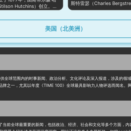
核心人物、关键文件与可视
斯特雷瑟（Charles Bergstre
ilson Hutchins）创立。它
通用户把医学证据转化为日
成权威的多维信息枢纽。
创立，是全球最具影响力的
最具影响力的报纸之一，尤以
的健康行动。
媒体之一。作为全球领先的
治新闻的深入报道和调查性新
台，华尔街日报提供涵盖全
。网站自1996年上线，已成
美国（北美洲）
商业、市场、政策及国际事
访问量较大的新闻门户之一，
报道和深度分析。其网站
时新闻、深度调查、评论和专
（wsj.com）自上线以来，
。尤其是在美国政治和国际事
全球访问量较大的新闻门户
道上，华盛顿邮报一直占据重
别是在商业、股市、金融、
，曾因对水门事件的报道获得
等领域享有极高的声誉，深
奖。此外，2013年亚马逊创
家、投资者及政策制定者的
夫·贝索斯收购了该报，推动了
转型，增加了在线订阅服务，
。它提供全球范围内的时事新闻、政治分析、文化评论及深入报道，涉及的
了视频报道和播客内容，进一
闻品牌之一，尤其以年度《TIME 100》全球最具影响力人物评选而闻名
了全球受众。
示了当前全球最重要的新闻，包括政治、经济、社会和文化等多个方面，内容涉