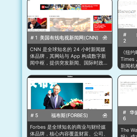
#
# 1
美国有线电视新闻网(CNN)
2
CNN 是全球知名的 24 小时新闻媒
《纽约时
体品牌，其网站与 App 构成数字新
Time
闻中枢，提供突发新闻、国际时政、
新闻机
商业财经、科技、健康、娱乐、体
1996年
育、生活方式等多频道内容。站点
纸媒到
以“滚动更新+深度报道+可视化叙
页采用
事”为核心，整合文字快讯、长文分
瀑布式
析、互动图表、数据可视化、长短视
专栏、
频、直播与专题页；并通过国际版与
互动图
多语言分发覆盖全球受众。编辑部采
#
华
Popul
# 5
福布斯(FORBES)
用“新闻枢纽”工作流，首页以头条
6
主题集
区、即时要闻卡片与分栏专题呈现当
技、文
Forbes 是全球知名的商业与财经媒
天最重要的信息，同时联动 CNN
The W
新，重
体品牌，核心内容覆盖财富、公司、
International、CNN Business、
报）成