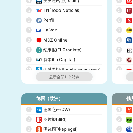
4
美洲通讯社(Télam)
4
18
全国公共广播电台(NPR)
5
TN(Todo Noticias)
5
19
美国广播公司(ABC)
6
Perfil
6
20
美国新闻与世界报道(U.S.
News)
7
La Voz
7
21
CBS Sports
8
MDZ Online
8
22
全国广播公司(NBC)
9
纪事报(El Cronista)
9
23
The Verge
10
资本(La Capital)
10
24
PCMag
11
金融界报(Ámbito Financiero)
11
显示全部11个站点
25
休斯顿纪事报(Houston
Chronicle)
26
赫芬顿邮报(Huffpost)
德国（欧洲）
俄
27
零对冲(Zero Hedge)
1
德国之声(DW)
1
28
BitChute
2
图片报(Bild)
2
29
人物(People)
3
明镜周刊(spiegel)
3
30
德拉吉报道(Drudge Report)