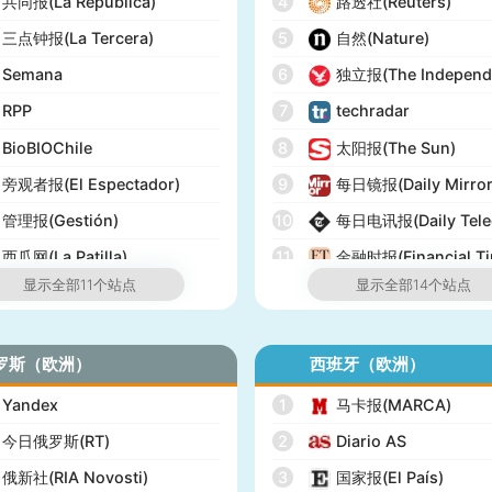
共同报(La República)
4
路透社(Reuters)
三点钟报(La Tercera)
5
自然(Nature)
Semana
6
独立报(The Independ
RPP
7
techradar
BioBIOChile
8
太阳报(The Sun)
旁观者报(El Espectador)
9
每日镜报(Daily Mirror
管理报(Gestión)
10
每日电讯报(Daily Tele
西瓜网(La Patilla)
11
金融时报(Financial Ti
显示全部11个站点
显示全部14个站点
12
经济学人(The Econom
13
泰晤士报(The Times)
罗斯（欧洲）
西班牙（欧洲）
14
英国UK榜(Official Cha
Yandex
1
马卡报(MARCA)
今日俄罗斯(RT)
2
Diario AS
俄新社(RIA Novosti)
3
国家报(El País)