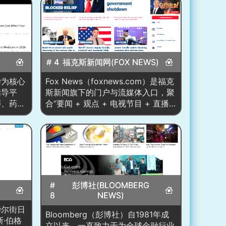
)
# 4
福克斯新闻网(FOX NEWS)
医学为核心
Fox News（foxnews.com）是福克
指导平
斯新闻旗下的门户与流媒体入口，聚
师、药
合“要闻 + 观点 + 电视节目 + 直播
，对内容
频道”。首页以巨幅头条图文与强势
文章中标
标题承载突发事件，辅
学审核
以“Breaking”“Live Updates”等状态
证。站点
标识；右侧“Watch Fox News Live /
血管、肿
Fox Nation / Fox Weather /
OutKick”等模块把电视台、付费订阅
食、运动
与免费电台/播客打通。内容重心在
性与男性
#
彭博社(BLOOMBERG
美国政治、公共政策、社会治安、文
食补充剂
8
NEWS)
化议题与名人评论，并突出保守派叙
提示等广
l（华尔街日
事与主持人品牌（如 Gutfeld!、
、信息
Bloomberg（彭博社）自1981年成
斯·伯格
Jesse Watters 等），形成“新闻—
，帮助普
立以来，一直致力于为全球金融行业