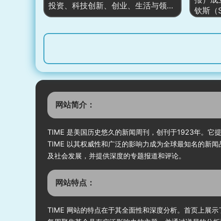
间线、
投资、科技创新、创业、生活与领导
CNN Sport、CNN Travel 等子品牌
钦斯（St
化，形
力等领域。网站以“榜单+深度报
与电视端形成多端统一的内容矩阵。
是美国
道”见长，长期推出亿万富翁榜、富
其对政
豪家族榜、全球500强企业榜、30
闻著称
Under 30 等标志性榜单，并配套财
为全球
富变动追踪、市场解读与人物专访；
提供即
同时设有 Money、Innovation、
栏文章
Leadership、Billionaires、Lifestyle
务的报
等纵深栏目，形成“数据榜单—新闻
要位置
解读—人物故事—观点评论”的闭环
网站简介：
普利策
内容体系，服务商界决策者、投资
始人杰
人、创业者与高净值读者。
数字化
TIME 是美国历史悠久的新闻周刊，创刊于1923年
并发展
TIME 以其权威性和广泛的影响力成为全球最知名的新
步拓展
及社会发展，并提供深度的专题报道和评论。
网站特点：
TIME 网站的特点在于其全面性和深度分析。首页上展