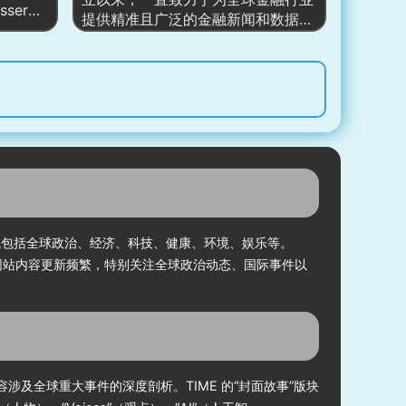
sser）
评论—节目”的闭环分发。
常可执行
提供精准且广泛的金融新闻和数据服
财经新闻
务。由迈克尔·彭博（Michael
新闻平
Bloomberg）创办，这家公司迅速发
球经济、
展成为全球最具影响力的金融信息供
务的实时
应商之一。其核心产品“彭博终端”广
泛应用于全球金融市场，提供实时的
迅速成为
市场数据、分析工具和金融新闻，帮
之一。特
助投资者、政策制定者和金融机构作
经济分析
出快速决策。除了金融数据外，彭博
受企业
社还提供包括政治、经济、科技、商
关注。
业和文化等各类报道，使其成为一个
多元化的新闻和数据平台。
领域包括全球政治、经济、科技、健康、环境、娱乐等。
。网站内容更新频繁，特别关注全球政治动态、国际事件以
及全球重大事件的深度剖析。TIME 的“封面故事”版块