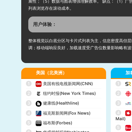
展性；（5）数据与图表增强理解效率。 缺点：（1）
列表浏览存在滚动成本。
用户体验：
整体视觉以白底分区与卡片式列表为主，信息密度高但层
调；移动端响应良好，加载速度受广告位数量影响略有波
美国（北美洲）
加
1
美国有线电视新闻网(CNN)
1
2
纽约时报(New York Times)
2
3
健康线(Healthline)
3
4
4
福克斯新闻网(Fox News)
Mail)
5
福布斯(Forbes)
5