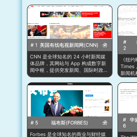
#
# 1
美国有线电视新闻网(CNN)
2
CNN 是全球知名的 24 小时新闻媒
《纽约时
体品牌，其网站与 App 构成数字新
Time
闻中枢，提供突发新闻、国际时政、
新闻机
商业财经、科技、健康、娱乐、体
1996年
育、生活方式等多频道内容。站点
纸媒到
以“滚动更新+深度报道+可视化叙
页采用
事”为核心，整合文字快讯、长文分
瀑布式
析、互动图表、数据可视化、长短视
专栏、
频、直播与专题页；并通过国际版与
互动图
多语言分发覆盖全球受众。编辑部采
#
华
Popul
# 5
福布斯(FORBES)
用“新闻枢纽”工作流，首页以头条
6
主题集
区、即时要闻卡片与分栏专题呈现当
技、文
Forbes 是全球知名的商业与财经媒