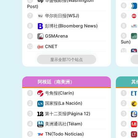
6
华盛顿邮报(Washington
6
Post)
7
华尔街日报(WSJ)
7
8
彭博社(Bloomberg News)
8
9
9
GSMArena
Sun)
10
CNET
10
11
纽约邮报(New York Post)
显示全部70个站点
12
网络医生(WebMD)
13
市场观察(MarketWatch)
阿根廷（南美洲）
其
14
IGN
1
号角报(Clarín)
1
15
GameSpot
2
国家报(La Nación)
2
16
今日美国(USA Today)
3
第十二页报(Página 12)
3
17
BuzzFeed
4
美洲通讯社(Télam)
4
18
全国公共广播电台(NPR)
5
TN(Todo Noticias)
5