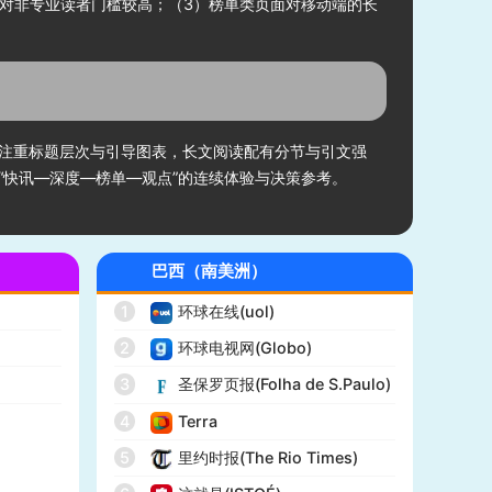
稿对非专业读者门槛较高；（3）榜单类页面对移动端的长
注重标题层次与引导图表，长文阅读配有分节与引文强
快讯—深度—榜单—观点”的连续体验与决策参考。
巴西（南美洲）
1
环球在线(uol)
2
环球电视网(Globo)
)
3
圣保罗页报(Folha de S.Paulo)
4
Terra
5
里约时报(The Rio Times)