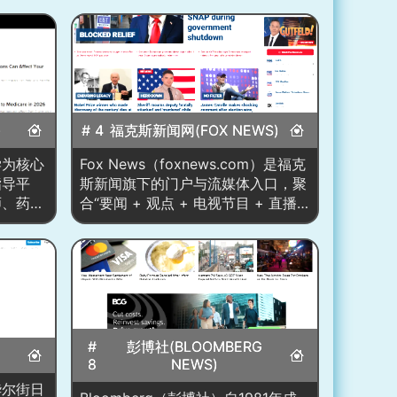
)
# 4
福克斯新闻网(FOX NEWS)
医学为核心
Fox News（foxnews.com）是福克
指导平
斯新闻旗下的门户与流媒体入口，聚
师、药
合“要闻 + 观点 + 电视节目 + 直播
，对内容
频道”。首页以巨幅头条图文与强势
文章中标
标题承载突发事件，辅
学审核
以“Breaking”“Live Updates”等状态
证。站点
标识；右侧“Watch Fox News Live /
血管、肿
Fox Nation / Fox Weather /
OutKick”等模块把电视台、付费订阅
食、运动
与免费电台/播客打通。内容重心在
性与男性
#
彭博社(BLOOMBERG
美国政治、公共政策、社会治安、文
食补充剂
8
NEWS)
化议题与名人评论，并突出保守派叙
提示等广
l（华尔街日
事与主持人品牌（如 Gutfeld!、