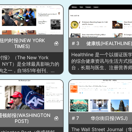
纽约时报(NEW YORK
# 3
健康线(HEALTHLINE
TIMES)
Healthline 是一个以循证
报》（The New York
的综合健康资讯与生活方式
s，NYT）是全球最具影响力的
台，长期与医生、注册营养
构之一，自1851年创刊、
师、心理咨询师等专家合作
上线 nytimes.com 后完成从
进行审稿与更新，并在每篇
数字媒体的深度转型。网站首
注来源文献、更新时间与医
以重大国际/美国要闻为轴的
人，确保信息可追溯、可验
编排，穿插深度报道、评论与
覆盖慢病管理（糖尿病、心
数据新闻、图片与视频故事、
瘤、风湿免疫等）、营养饮
表与实时直播，并配有“Most
健身、睡眠与心理健康、女
盛顿邮报(WASHINGTON
ar/Trending”等受欢迎榜单与
# 7
华尔街日报(WSJ)
健康、皮肤护理、药物与膳
POST)
合。平台围绕政治、经济、科
评测、症状自查与就医决策
化、生活方式等板块持续更
The Wall Street Journa