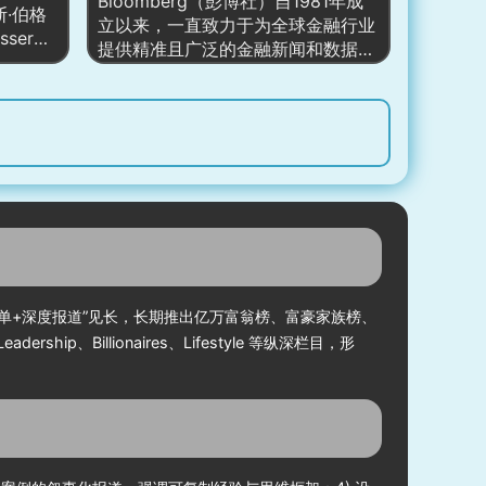
、信息
Bloomberg（彭博社）自1981年成
斯·伯格
Jesse Watters 等），形成“新闻—
，帮助普
立以来，一直致力于为全球金融行业
sser）
评论—节目”的闭环分发。
常可执行
提供精准且广泛的金融新闻和数据服
财经新闻
务。由迈克尔·彭博（Michael
新闻平
Bloomberg）创办，这家公司迅速发
球经济、
展成为全球最具影响力的金融信息供
务的实时
应商之一。其核心产品“彭博终端”广
泛应用于全球金融市场，提供实时的
迅速成为
市场数据、分析工具和金融新闻，帮
之一。特
助投资者、政策制定者和金融机构作
经济分析
出快速决策。除了金融数据外，彭博
受企业
社还提供包括政治、经济、科技、商
关注。
业和文化等各类报道，使其成为一个
多元化的新闻和数据平台。
榜单+深度报道”见长，长期推出亿万富翁榜、富豪家族榜、
ip、Billionaires、Lifestyle 等纵深栏目，形