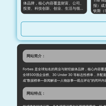
天最重要的信息，同时联动 CNN
The W
新，重
体品牌，核心内容覆盖财富、公司、
International、CNN Business、
报）成
间线、
投资、科技创新、创业、生活与领导
CNN Sport、CNN Travel 等子品牌
钦斯（St
化，形
力等领域。网站以“榜单+深度报
与电视端形成多端统一的内容矩阵。
是美国
道”见长，长期推出亿万富翁榜、富
其对政
豪家族榜、全球500强企业榜、30
闻著称
Under 30 等标志性榜单，并配套财
为全球
富变动追踪、市场解读与人物专访；
提供即
同时设有 Money、Innovation、
栏文章
Leadership、Billionaires、Lifestyle
务的报
等纵深栏目，形成“数据榜单—新闻
要位置
解读—人物故事—观点评论”的闭环
网站简介：
普利策
内容体系，服务商界决策者、投资
始人杰
人、创业者与高净值读者。
数字化
Forbes 是全球知名的商业与财经媒体品牌，核心内
并发展
全球500强企业榜、30 Under 30 等标志性榜单，并配套财富
步拓展
成“数据榜单—新闻解读—人物故事—观点评论”的闭环
网站特点：