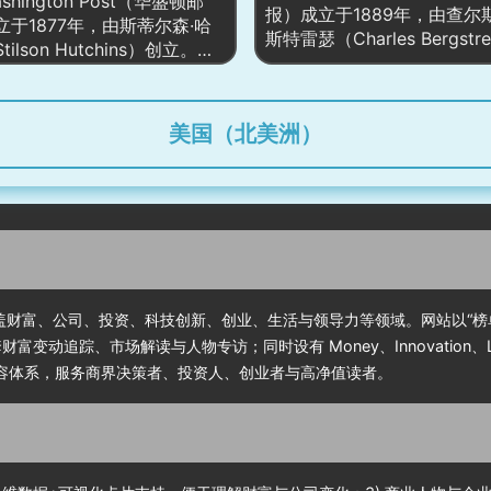
ashington Post（华盛顿邮
泛主题，同时提供专题视频
大事件通常设立专题页整合时
报）成立于1889年，由查尔
立于1877年，由斯蒂尔森·哈
图、清单式指南与产品导购
核心人物、关键文件与可视
斯特雷瑟（Charles Bergstre
ilson Hutchins）创立。它
通用户把医学证据转化为日
成权威的多维信息枢纽。
创立，是全球最具影响力的
最具影响力的报纸之一，尤以
的健康行动。
媒体之一。作为全球领先的
治新闻的深入报道和调查性新
台，华尔街日报提供涵盖全
。网站自1996年上线，已成
美国（北美洲）
商业、市场、政策及国际事
访问量较大的新闻门户之一，
报道和深度分析。其网站
时新闻、深度调查、评论和专
（wsj.com）自上线以来，
。尤其是在美国政治和国际事
全球访问量较大的新闻门户
道上，华盛顿邮报一直占据重
别是在商业、股市、金融、
，曾因对水门事件的报道获得
等领域享有极高的声誉，深
奖。此外，2013年亚马逊创
家、投资者及政策制定者的
夫·贝索斯收购了该报，推动了
转型，增加了在线订阅服务，
容覆盖财富、公司、投资、科技创新、创业、生活与领导力等领域。网站以“
了视频报道和播客内容，进一
变动追踪、市场解读与人物专访；同时设有 Money、Innovation、Leadersh
了全球受众。
内容体系，服务商界决策者、投资人、创业者与高净值读者。