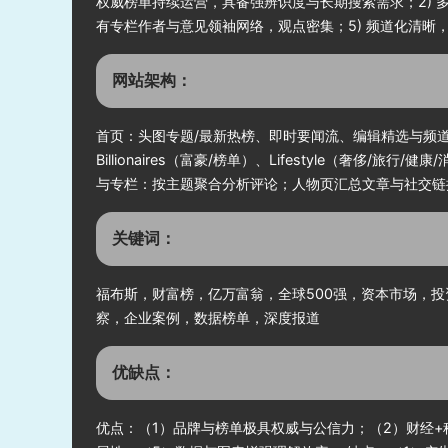
权威榜单持续运营，具备强辨识度与长期搜索需求；2) 
有专栏作者与意见领袖网络，观点密集；5) 频道化清晰
网站架构：
首页：头图专题/最新热榜、即时要闻流、编辑精选与频道入口。 
Billionaires（富豪/榜单）、Lifestyle（奢侈/旅行/健康/消
与专栏：按主题聚合分析评论；人物页汇总文章与社交链接
关键词：
福布斯，财富榜，亿万富翁，全球500强，资本市场，
察，企业案例，数据榜单，深度报道
优缺点：
优点：（1）品牌与榜单极具权威与公信力；（2）财经