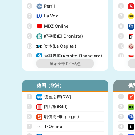
19
美国广播公司(ABC)
6
Perfil
6
20
美国新闻与世界报道(U.S.
News)
7
La Voz
7
21
CBS Sports
8
MDZ Online
8
22
全国广播公司(NBC)
9
纪事报(El Cronista)
9
23
The Verge
10
资本(La Capital)
10
24
PCMag
11
金融界报(Ámbito Financiero)
11
显示全部11个站点
25
休斯顿纪事报(Houston
Chronicle)
26
赫芬顿邮报(Huffpost)
德国（欧洲）
俄
27
零对冲(Zero Hedge)
1
德国之声(DW)
1
28
BitChute
2
图片报(Bild)
2
29
人物(People)
3
明镜周刊(spiegel)
3
30
德拉吉报道(Drudge Report)
4
T-Online
4
31
布赖特巴特新闻网(Breitbart