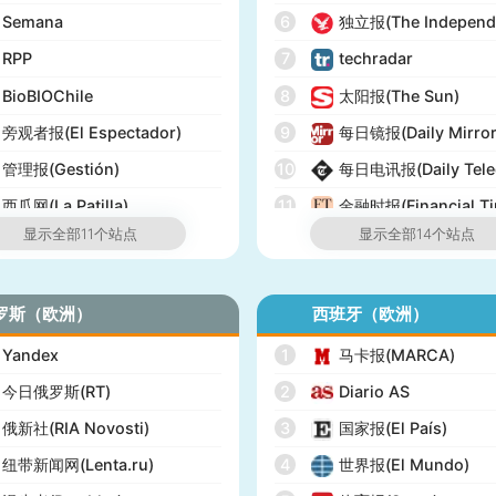
Semana
6
独立报(The Independ
RPP
7
techradar
BioBIOChile
8
太阳报(The Sun)
旁观者报(El Espectador)
9
每日镜报(Daily Mirror
管理报(Gestión)
10
每日电讯报(Daily Tele
西瓜网(La Patilla)
11
金融时报(Financial Ti
显示全部11个站点
显示全部14个站点
12
经济学人(The Econom
13
泰晤士报(The Times)
罗斯（欧洲）
西班牙（欧洲）
14
英国UK榜(Official Cha
Yandex
1
马卡报(MARCA)
今日俄罗斯(RT)
2
Diario AS
俄新社(RIA Novosti)
3
国家报(El País)
纽带新闻网(Lenta.ru)
4
世界报(El Mundo)