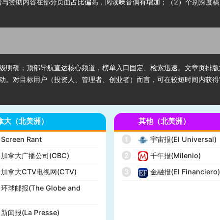
广告与赞助内容在部分页面占比偏高，阅读噪音偶有增加；（2）个别深度
级明确；顶部导航直达核心频道，榜单入口固定、检索迅速。文章页排版
动。对目标用户（投资人、管理者、创业者）而言，可在较短时间内获得“
拿大（北美洲）
其他（北美洲）
Screen Rant
1
宇宙报(El Universal)
加拿大广播公司(CBC)
2
千年报(Milenio)
加拿大CTV电视网(CTV)
3
金融报(El Financiero
环球邮报(The Globe and
新闻报(La Presse)