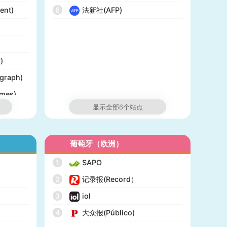
ent)
6
法新社(AFP)
)
graph)
mes)
显示全部6个站点
ist)
葡萄牙（欧洲）
rts)
1
SAPO
2
记录报(Record）
3
iol
4
大众报(Público)