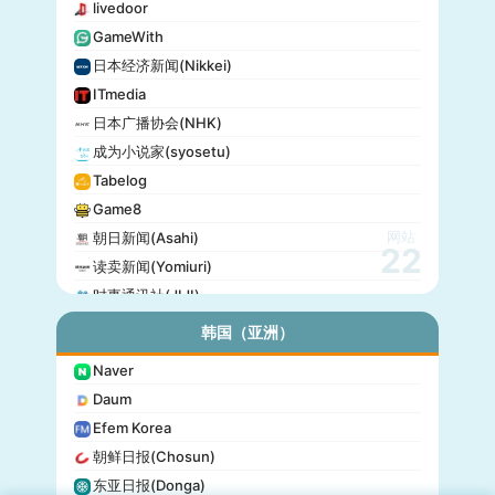
livedoor
GameWith
日本经济新闻(Nikkei)
ITmedia
日本广播协会(NHK)
成为小说家(syosetu)
Tabelog
Game8
网站
朝日新闻(Asahi)
22
读卖新闻(Yomiuri)
时事通讯社(JIJI)
公信榜(Oricon)
韩国（亚洲）
产经新闻(Sankei)
Naver
东京放送(TBS)
Daum
朝日电视台(TV Asahi)
Efem Korea
东京电视台(TV Tokyo)
朝鲜日报(Chosun)
日本电视台(NTV)
东亚日报(Donga)