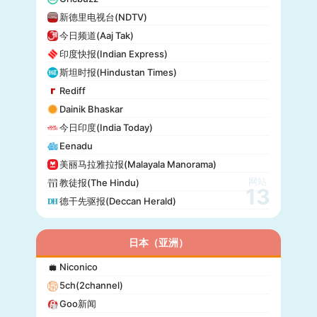
独立报(Independent)
新德里电视台(NDTV)
MTV Uutiset
今日频道(Aaj Tak)
24.hu
印度快报(Indian Express)
晚邮报(Aftenposten)
斯坦时报(Hindustan Times)
DirBg
Rediff
阿罗(Alo!)
Dainik Bhaskar
政治报(Politiken)
今日印度(India Today)
24 Chasa
Eenadu
Fakti
美丽马拉雅拉报(Malayala Manorama)
网站
教徒报(The Hindu)
13
德干先驱报(Deccan Herald)
日本（亚洲）
Niconico
5ch(2channel)
Goo新闻