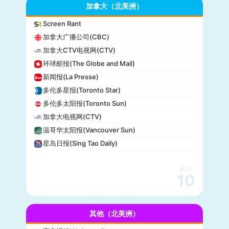
GameSpot
加拿大（北美洲）
今日美国(USA Today)
Screen Rant
BuzzFeed
加拿大广播公司(CBC)
全国公共广播电台(NPR)
加拿大CTV电视网(CTV)
美国广播公司(ABC)
环球邮报(The Globe and Mail)
美国新闻与世界报道(U.S. News)
新闻报(La Presse)
CBS Sports
多伦多星报(Toronto Star)
全国广播公司(NBC)
多伦多太阳报(Toronto Sun)
The Verge
加拿大电视网(CTV)
PCMag
温哥华太阳报(Vancouver Sun)
休斯顿纪事报(Houston Chronicle)
星岛日报(Sing Tao Daily)
赫芬顿邮报(Huffpost)
零对冲(Zero Hedge)
网站
BitChute
10
人物(People)
德拉吉报道(Drudge Report)
其他（北美洲）
布赖特巴特新闻网(Breitbart News)
美联社(AP)