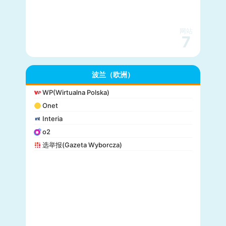
网站
7
波兰（欧洲）
WP(Wirtualna Polska)
Onet
Interia
o2
选举报(Gazeta Wyborcza)