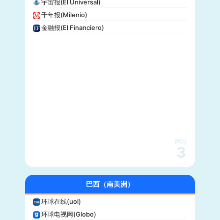
宇宙报(El Universal)
洛杉矶时报(Los Angeles Times)
千年报(Milenio)
Insider
金融报(El Financiero)
时代周刊(TIME)
每日野兽(Daily Beast)
CBS News
大西洋(The Atlantic)
综艺(Variety)
新闻周刊(Newsweek)
大都会(Cosmopolitan)
沃克斯(Vox)
KSL-TV
网站
3
Daily Wire
Vice
大全新闻(Newsmax)
巴西（南美洲）
商业内幕(Business Insider)
环球在线(uol)
iHeartRadio
环球电视网(Globo)
纽约客(New Yorker)