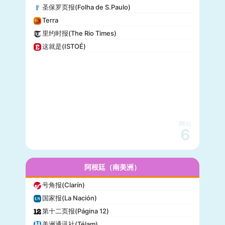
圣保罗页报(Folha de S.Paulo)
娱乐周刊(Entertainment Weekly)
Terra
芝加哥论坛报(Chicago Tribune)
里约时报(The Rio Times)
财富(Fortune)
这就是(ISTOÉ)
纽约每日新闻(New York Daily News)
美国之音(VOA)
公告牌(Billboard)
国家地理(National Geographic)
快公司(Fast Company)
科学美国人(Scientific American)
网站
读者文摘(Reader’s Digest)
6
名利场(Vanity Fair)
流行力学(Popular Mechanics)
InStyle
阿根廷（南美洲）
迈阿密先驱报(Miami Herald)
号角报(Clarín)
音乐电视网(MTV)
国家报(La Nación)
科技新时代(Popular Science)
第十二页报(Página 12)
洋葱新闻(The Onion)
美洲通讯社(Télam)