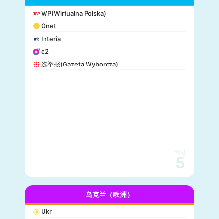
WP(Wirtualna Polska)
Onet
Interia
o2
选举报(Gazeta Wyborcza)
网站
5
乌克兰（欧洲）
Ukr