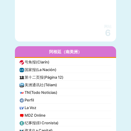
国家地理(National Geographic)
快公司(Fast Company)
科学美国人(Scientific American)
网站
读者文摘(Reader’s Digest)
6
名利场(Vanity Fair)
流行力学(Popular Mechanics)
InStyle
阿根廷（南美洲）
迈阿密先驱报(Miami Herald)
号角报(Clarín)
音乐电视网(MTV)
国家报(La Nación)
科技新时代(Popular Science)
第十二页报(Página 12)
洋葱新闻(The Onion)
美洲通讯社(Télam)
巴尔的摩太阳报(The Baltimore Sun)
TN(Todo Noticias)
格莱美(Grammy)
Perfil
Vogue
La Voz
MDZ Online
纪事报(El Cronista)
资本(La Capital)