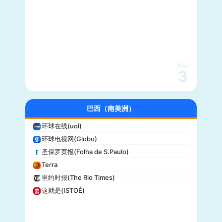
综艺(Variety)
新闻周刊(Newsweek)
大都会(Cosmopolitan)
沃克斯(Vox)
KSL-TV
网站
3
Daily Wire
Vice
大全新闻(Newsmax)
巴西（南美洲）
商业内幕(Business Insider)
环球在线(uol)
iHeartRadio
环球电视网(Globo)
纽约客(New Yorker)
圣保罗页报(Folha de S.Paulo)
娱乐周刊(Entertainment Weekly)
Terra
芝加哥论坛报(Chicago Tribune)
里约时报(The Rio Times)
财富(Fortune)
这就是(ISTOÉ)
纽约每日新闻(New York Daily News)
美国之音(VOA)
公告牌(Billboard)