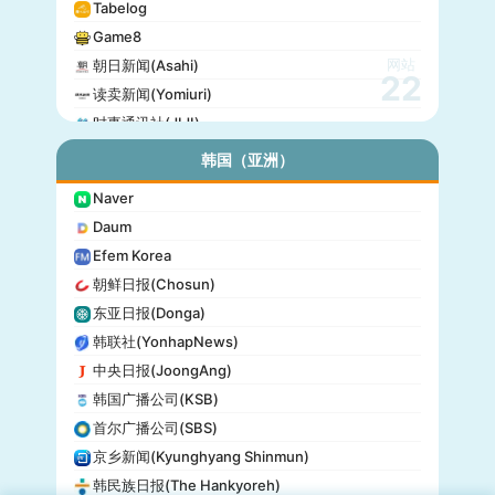
Tabelog
Game8
网站
朝日新闻(Asahi)
22
读卖新闻(Yomiuri)
时事通讯社(JIJI)
公信榜(Oricon)
韩国（亚洲）
产经新闻(Sankei)
Naver
东京放送(TBS)
Daum
朝日电视台(TV Asahi)
Efem Korea
东京电视台(TV Tokyo)
朝鲜日报(Chosun)
日本电视台(NTV)
东亚日报(Donga)
富士电视台(Fuji TV)
韩联社(YonhapNews)
日本时报(Japan Times)
中央日报(JoongAng)
韩国广播公司(KSB)
首尔广播公司(SBS)
京乡新闻(Kyunghyang Shinmun)
韩民族日报(The Hankyoreh)