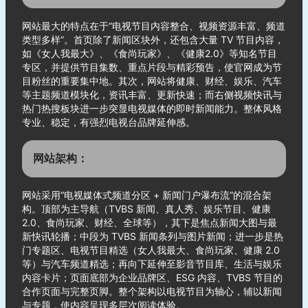
网站最大的特点在于“电视节目内容整合、视频资源丰富、频道
类型多样”。首页除了新闻区块外，还包含大量 TV 节目内容，
如《女人我最大》、《食尚玩家》、《健康2.0》等知名节目
专区，并提供节目集数、重点片段与精彩预告，使官网成为节
目粉丝的重要集中地。其次，网站将健康、财经、娱乐、汽车
等主题频道模块化，资讯丰富、更新快速；而右侧视频快讯与
热门热搜板块进一步突显电视媒体的即时新闻能力。整体风格
专业、稳定，有强烈电视台品牌延伸感。
网站架构：
网站采用“电视媒体式频道分区 + 新闻门户瀑布流”的混合架
构。顶部为主导航（TVBS 新闻、真人秀、娱乐节目、健康
2.0、食尚玩家、财经、全球等），其下是焦点新闻大图与最
新快讯轮播；中段为 TVBS 新闻条列与图片新闻；进一步是热
门专题区、电视节目精选（女人我最大、食尚玩家、健康 2.0
等）与汽车频道精选；再向下延伸至影音节目库、生活与娱乐
内容卡片；页面底部为企业品牌区、ESG 内容、TVBS 节目的
合作页面与完整页脚。整个架构以电视节目为轴心，辅以新闻
与专题，使内容呈现多层次阅读体验。