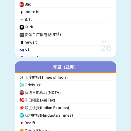
Blic
Index.hu
B.T.
Kurir
爱尔兰广播电视(RTÉ)
网站
newsit
26
N1
gazzetta
赫尔辛基日报(Helsingin Sanomat)
印度（亚洲）
Origo
印度时报(Times of India)
爱尔兰时报(Irish Times)
Cricbuzz
独立报(Independent)
新德里电视台(NDTV)
MTV Uutiset
今日频道(Aaj Tak)
24.hu
印度快报(Indian Express)
晚邮报(Aftenposten)
斯坦时报(Hindustan Times)
DirBg
Rediff
阿罗(Alo!)
Dainik Bhaskar