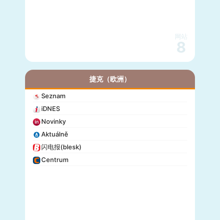
网站
8
捷克（欧洲）
Seznam
iDNES
Novinky
Aktuálně
闪电报(blesk)
Centrum