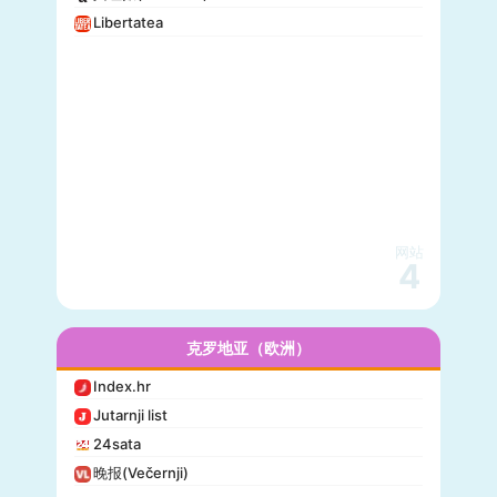
Libertatea
网站
4
克罗地亚（欧洲）
Index.hr
Jutarnji list
24sata
晚报(Večernji)