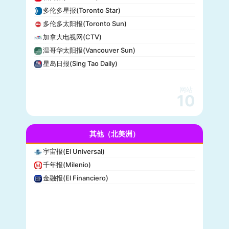
CBS Sports
多伦多星报(Toronto Star)
全国广播公司(NBC)
多伦多太阳报(Toronto Sun)
The Verge
加拿大电视网(CTV)
PCMag
温哥华太阳报(Vancouver Sun)
休斯顿纪事报(Houston Chronicle)
星岛日报(Sing Tao Daily)
赫芬顿邮报(Huffpost)
零对冲(Zero Hedge)
网站
BitChute
10
人物(People)
德拉吉报道(Drudge Report)
其他（北美洲）
布赖特巴特新闻网(Breitbart News)
美联社(AP)
宇宙报(El Universal)
洛杉矶时报(Los Angeles Times)
千年报(Milenio)
Insider
金融报(El Financiero)
时代周刊(TIME)
每日野兽(Daily Beast)
CBS News
大西洋(The Atlantic)