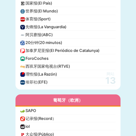
国家报(El País)
世界报(El Mundo)
体育报(Sport)
先锋报(La Vanguardia)
阿贝赛报(ABC)
20分钟(20 minutos)
加泰罗尼亚报(El Periódico de Catalunya)
ForoCoches
西班牙国家电视台(RTVE)
网站
理性报(La Razón)
13
埃菲社(EFE)
葡萄牙（欧洲）
SAPO
记录报(Record）
iol
大众报(Público)