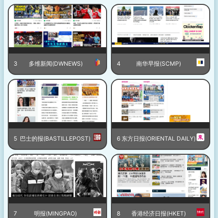
3
多维新闻(DWNEWS)
4
南华早报(SCMP)
5
巴士的报(BASTILLEPOST)
6
东方日报(ORIENTAL DAILY)
7
明报(MINGPAO)
8
香港经济日报(HKET)