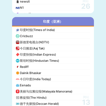
网站
newsit
26
N1
gazzetta
赫尔辛基日报(Helsingin Sanomat)
印度（亚洲）
Origo
印度时报(Times of India)
爱尔兰时报(Irish Times)
Cricbuzz
独立报(Independent)
新德里电视台(NDTV)
MTV Uutiset
今日频道(Aaj Tak)
24.hu
印度快报(Indian Express)
晚邮报(Aftenposten)
斯坦时报(Hindustan Times)
DirBg
Rediff
阿罗(Alo!)
Dainik Bhaskar
政治报(Politiken)
今日印度(India Today)
24 Chasa
Eenadu
Fakti
美丽马拉雅拉报(Malayala Manorama)
网站
教徒报(The Hindu)
13
德干先驱报(Deccan Herald)