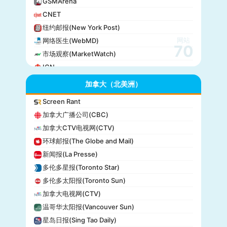
GSMArena
CNET
纽约邮报(New York Post)
网站
网络医生(WebMD)
70
市场观察(MarketWatch)
IGN
GameSpot
加拿大（北美洲）
今日美国(USA Today)
Screen Rant
BuzzFeed
加拿大广播公司(CBC)
全国公共广播电台(NPR)
加拿大CTV电视网(CTV)
美国广播公司(ABC)
环球邮报(The Globe and Mail)
美国新闻与世界报道(U.S. News)
新闻报(La Presse)
CBS Sports
多伦多星报(Toronto Star)
全国广播公司(NBC)
多伦多太阳报(Toronto Sun)
The Verge
加拿大电视网(CTV)
PCMag
温哥华太阳报(Vancouver Sun)
休斯顿纪事报(Houston Chronicle)
星岛日报(Sing Tao Daily)
赫芬顿邮报(Huffpost)