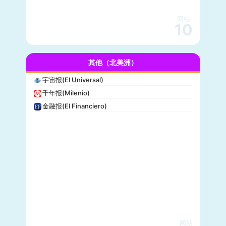
零对冲(Zero Hedge)
网站
BitChute
10
人物(People)
德拉吉报道(Drudge Report)
其他（北美洲）
布赖特巴特新闻网(Breitbart News)
美联社(AP)
宇宙报(El Universal)
洛杉矶时报(Los Angeles Times)
千年报(Milenio)
Insider
金融报(El Financiero)
时代周刊(TIME)
每日野兽(Daily Beast)
CBS News
大西洋(The Atlantic)
综艺(Variety)
新闻周刊(Newsweek)
大都会(Cosmopolitan)
沃克斯(Vox)
KSL-TV
网站