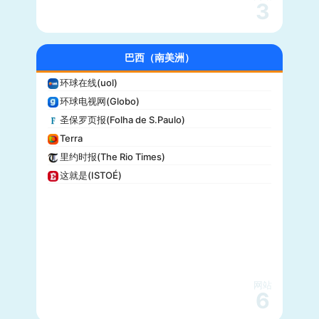
3
Daily Wire
Vice
大全新闻(Newsmax)
巴西（南美洲）
商业内幕(Business Insider)
环球在线(uol)
iHeartRadio
环球电视网(Globo)
纽约客(New Yorker)
圣保罗页报(Folha de S.Paulo)
娱乐周刊(Entertainment Weekly)
Terra
芝加哥论坛报(Chicago Tribune)
里约时报(The Rio Times)
财富(Fortune)
这就是(ISTOÉ)
纽约每日新闻(New York Daily News)
美国之音(VOA)
公告牌(Billboard)
国家地理(National Geographic)
快公司(Fast Company)
科学美国人(Scientific American)
网站
读者文摘(Reader’s Digest)
6
名利场(Vanity Fair)