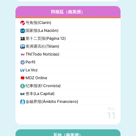
流行力学(Popular Mechanics)
InStyle
阿根廷（南美洲）
迈阿密先驱报(Miami Herald)
号角报(Clarín)
音乐电视网(MTV)
国家报(La Nación)
科技新时代(Popular Science)
第十二页报(Página 12)
洋葱新闻(The Onion)
美洲通讯社(Télam)
巴尔的摩太阳报(The Baltimore Sun)
TN(Todo Noticias)
格莱美(Grammy)
Perfil
Vogue
La Voz
MDZ Online
纪事报(El Cronista)
资本(La Capital)
金融界报(Ámbito Financiero)
网站
11
其他（南美洲）