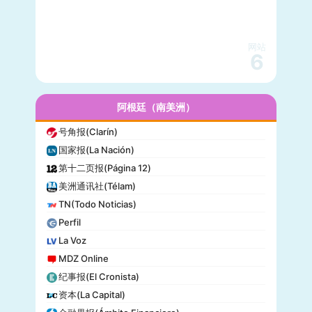
快公司(Fast Company)
科学美国人(Scientific American)
网站
读者文摘(Reader’s Digest)
6
名利场(Vanity Fair)
流行力学(Popular Mechanics)
InStyle
阿根廷（南美洲）
迈阿密先驱报(Miami Herald)
号角报(Clarín)
音乐电视网(MTV)
国家报(La Nación)
科技新时代(Popular Science)
第十二页报(Página 12)
洋葱新闻(The Onion)
美洲通讯社(Télam)
巴尔的摩太阳报(The Baltimore Sun)
TN(Todo Noticias)
格莱美(Grammy)
Perfil
Vogue
La Voz
MDZ Online
纪事报(El Cronista)
资本(La Capital)