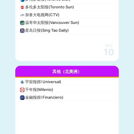
全国广播公司(NBC)
多伦多太阳报(Toronto Sun)
The Verge
加拿大电视网(CTV)
PCMag
温哥华太阳报(Vancouver Sun)
休斯顿纪事报(Houston Chronicle)
星岛日报(Sing Tao Daily)
赫芬顿邮报(Huffpost)
零对冲(Zero Hedge)
网站
BitChute
10
人物(People)
德拉吉报道(Drudge Report)
其他（北美洲）
布赖特巴特新闻网(Breitbart News)
美联社(AP)
宇宙报(El Universal)
洛杉矶时报(Los Angeles Times)
千年报(Milenio)
Insider
金融报(El Financiero)
时代周刊(TIME)
每日野兽(Daily Beast)
CBS News
大西洋(The Atlantic)