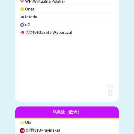
WP(Wirtualna Polska)
Onet
Interia
o2
选举报(Gazeta Wyborcza)
网站
5
乌克兰（欧洲）
Ukr
真理报(Ukrayinska)