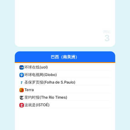
综艺(Variety)
新闻周刊(Newsweek)
大都会(Cosmopolitan)
沃克斯(Vox)
KSL-TV
网站
3
Daily Wire
Vice
大全新闻(Newsmax)
巴西（南美洲）
商业内幕(Business Insider)
环球在线(uol)
iHeartRadio
环球电视网(Globo)
纽约客(New Yorker)
圣保罗页报(Folha de S.Paulo)
娱乐周刊(Entertainment Weekly)
Terra
芝加哥论坛报(Chicago Tribune)
里约时报(The Rio Times)
财富(Fortune)
这就是(ISTOÉ)
纽约每日新闻(New York Daily News)
美国之音(VOA)
公告牌(Billboard)
国家地理(National Geographic)