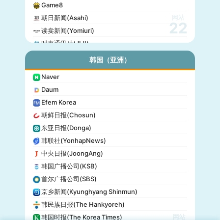
Game8
网站
朝日新闻(Asahi)
22
读卖新闻(Yomiuri)
时事通讯社(JIJI)
公信榜(Oricon)
韩国（亚洲）
产经新闻(Sankei)
Naver
东京放送(TBS)
Daum
朝日电视台(TV Asahi)
Efem Korea
东京电视台(TV Tokyo)
朝鲜日报(Chosun)
日本电视台(NTV)
东亚日报(Donga)
富士电视台(Fuji TV)
韩联社(YonhapNews)
日本时报(Japan Times)
中央日报(JoongAng)
韩国广播公司(KSB)
首尔广播公司(SBS)
京乡新闻(Kyunghyang Shinmun)
韩民族日报(The Hankyoreh)
网站
韩国时报(The Korea Times)