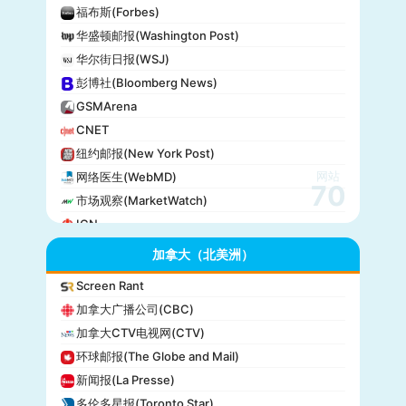
福布斯(Forbes)
华盛顿邮报(Washington Post)
华尔街日报(WSJ)
彭博社(Bloomberg News)
GSMArena
CNET
纽约邮报(New York Post)
网站
网络医生(WebMD)
70
市场观察(MarketWatch)
IGN
GameSpot
加拿大（北美洲）
今日美国(USA Today)
Screen Rant
BuzzFeed
加拿大广播公司(CBC)
全国公共广播电台(NPR)
加拿大CTV电视网(CTV)
美国广播公司(ABC)
环球邮报(The Globe and Mail)
美国新闻与世界报道(U.S. News)
新闻报(La Presse)
CBS Sports
多伦多星报(Toronto Star)