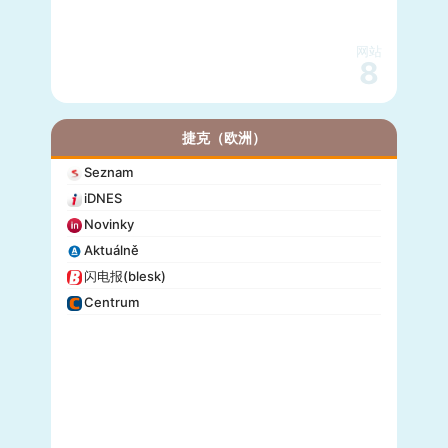
网站
8
捷克（欧洲）
Seznam
iDNES
Novinky
Aktuálně
闪电报(blesk)
Centrum