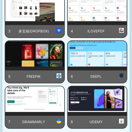
3
多宝箱(DROPBOX)
4
ILOVEPDF
5
FREEPIK
6
DEEPL
7
GRAMMARLY
8
UDEMY