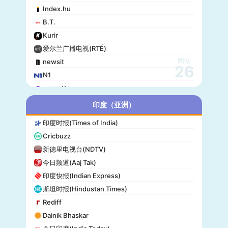
Index.hu
B.T.
Kurir
爱尔兰广播电视(RTÉ)
网站
newsit
26
N1
gazzetta
赫尔辛基日报(Helsingin Sanomat)
印度（亚洲）
Origo
印度时报(Times of India)
爱尔兰时报(Irish Times)
Cricbuzz
独立报(Independent)
新德里电视台(NDTV)
MTV Uutiset
今日频道(Aaj Tak)
24.hu
印度快报(Indian Express)
晚邮报(Aftenposten)
斯坦时报(Hindustan Times)
DirBg
Rediff
阿罗(Alo!)
Dainik Bhaskar
政治报(Politiken)