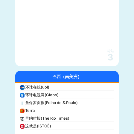
CBS News
大西洋(The Atlantic)
综艺(Variety)
新闻周刊(Newsweek)
大都会(Cosmopolitan)
沃克斯(Vox)
KSL-TV
网站
3
Daily Wire
Vice
大全新闻(Newsmax)
巴西（南美洲）
商业内幕(Business Insider)
环球在线(uol)
iHeartRadio
环球电视网(Globo)
纽约客(New Yorker)
圣保罗页报(Folha de S.Paulo)
娱乐周刊(Entertainment Weekly)
Terra
芝加哥论坛报(Chicago Tribune)
里约时报(The Rio Times)
财富(Fortune)
这就是(ISTOÉ)
纽约每日新闻(New York Daily News)