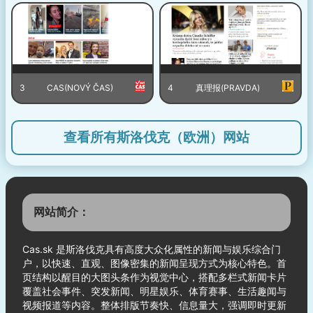
3
CAS(NOVÝ ČAS)
4
真理报(PRAVDA)
查看所有斯洛伐克（欧洲）网站
网站简介：
Cas.sk 是斯洛伐克具有高度大众化属性的新闻与娱乐综合门
户，以快速、直观、图像密集的新闻呈现方式为核心特色。首
页结构以醒目的大图头条作为视觉中心，搭配多栏式新闻卡片
覆盖社会事件、突发新闻、明星娱乐、体育赛事、生活趣闻与
视频报道等内容。整体排版节奏快、信息量大，强调即时更新