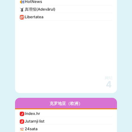
HotNews
真理报(Adevărul)
Libertatea
网站
4
克罗地亚（欧洲）
Index.hr
Jutarnji list
24sata