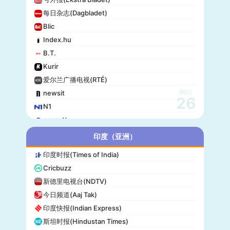
每日杂志(Dagbladet)
Blic
Index.hu
B.T.
Kurir
爱尔兰广播电视(RTÉ)
网站
newsit
26
N1
gazzetta
赫尔辛基日报(Helsingin Sanomat)
印度（亚洲）
Origo
印度时报(Times of India)
爱尔兰时报(Irish Times)
Cricbuzz
独立报(Independent)
新德里电视台(NDTV)
MTV Uutiset
今日频道(Aaj Tak)
24.hu
印度快报(Indian Express)
晚邮报(Aftenposten)
斯坦时报(Hindustan Times)
DirBg