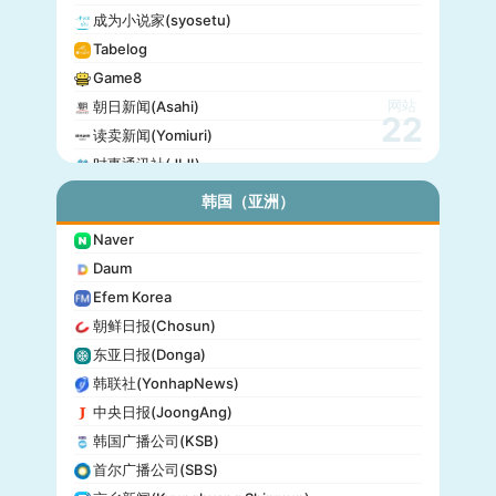
成为小说家(syosetu)
Tabelog
Game8
网站
朝日新闻(Asahi)
22
读卖新闻(Yomiuri)
时事通讯社(JIJI)
公信榜(Oricon)
韩国（亚洲）
产经新闻(Sankei)
Naver
东京放送(TBS)
Daum
朝日电视台(TV Asahi)
Efem Korea
东京电视台(TV Tokyo)
朝鲜日报(Chosun)
日本电视台(NTV)
东亚日报(Donga)
富士电视台(Fuji TV)
韩联社(YonhapNews)
日本时报(Japan Times)
中央日报(JoongAng)
韩国广播公司(KSB)
首尔广播公司(SBS)