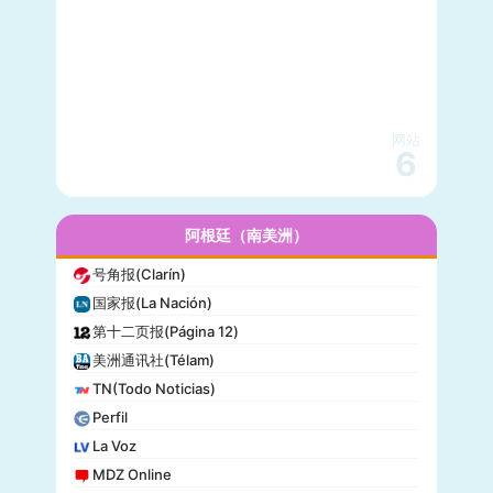
美国之音(VOA)
公告牌(Billboard)
国家地理(National Geographic)
快公司(Fast Company)
科学美国人(Scientific American)
网站
读者文摘(Reader’s Digest)
6
名利场(Vanity Fair)
流行力学(Popular Mechanics)
InStyle
阿根廷（南美洲）
迈阿密先驱报(Miami Herald)
号角报(Clarín)
音乐电视网(MTV)
国家报(La Nación)
科技新时代(Popular Science)
第十二页报(Página 12)
洋葱新闻(The Onion)
美洲通讯社(Télam)
巴尔的摩太阳报(The Baltimore Sun)
TN(Todo Noticias)
格莱美(Grammy)
Perfil
Vogue
La Voz
MDZ Online