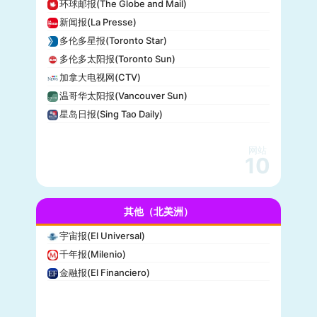
环球邮报(The Globe and Mail)
美国新闻与世界报道(U.S. News)
新闻报(La Presse)
CBS Sports
多伦多星报(Toronto Star)
全国广播公司(NBC)
多伦多太阳报(Toronto Sun)
The Verge
加拿大电视网(CTV)
PCMag
温哥华太阳报(Vancouver Sun)
休斯顿纪事报(Houston Chronicle)
星岛日报(Sing Tao Daily)
赫芬顿邮报(Huffpost)
零对冲(Zero Hedge)
网站
BitChute
10
人物(People)
德拉吉报道(Drudge Report)
其他（北美洲）
布赖特巴特新闻网(Breitbart News)
美联社(AP)
宇宙报(El Universal)
洛杉矶时报(Los Angeles Times)
千年报(Milenio)
Insider
金融报(El Financiero)
时代周刊(TIME)
每日野兽(Daily Beast)