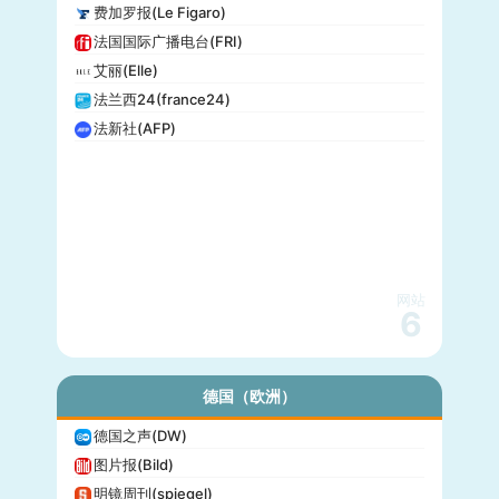
费加罗报(Le Figaro)
法国国际广播电台(FRI)
艾丽(Elle)
法兰西24(france24)
法新社(AFP)
网站
6
德国（欧洲）
德国之声(DW)
图片报(Bild)
明镜周刊(spiegel)