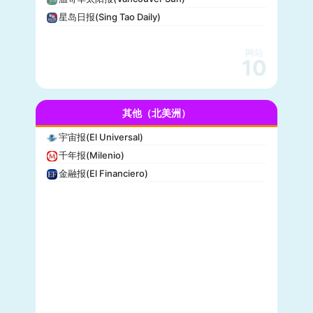
休斯顿纪事报(Houston Chronicle)
星岛日报(Sing Tao Daily)
赫芬顿邮报(Huffpost)
零对冲(Zero Hedge)
网站
BitChute
10
人物(People)
德拉吉报道(Drudge Report)
其他（北美洲）
布赖特巴特新闻网(Breitbart News)
美联社(AP)
宇宙报(El Universal)
洛杉矶时报(Los Angeles Times)
千年报(Milenio)
Insider
金融报(El Financiero)
时代周刊(TIME)
每日野兽(Daily Beast)
CBS News
大西洋(The Atlantic)
综艺(Variety)
新闻周刊(Newsweek)
大都会(Cosmopolitan)