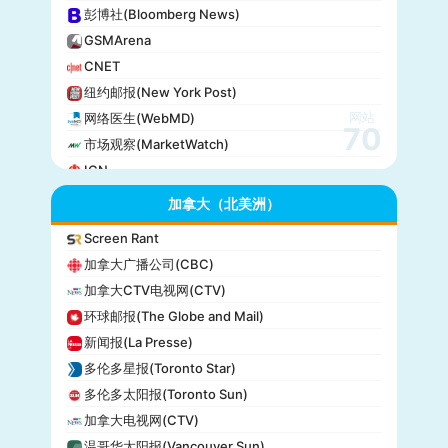
彭博社(Bloomberg News)
GSMArena
CNET
纽约邮报(New York Post)
网站
网络医生(WebMD)
70
市场观察(MarketWatch)
IGN
GameSpot
加拿大（北美洲）
今日美国(USA Today)
Screen Rant
BuzzFeed
加拿大广播公司(CBC)
全国公共广播电台(NPR)
加拿大CTV电视网(CTV)
美国广播公司(ABC)
环球邮报(The Globe and Mail)
美国新闻与世界报道(U.S. News)
新闻报(La Presse)
CBS Sports
多伦多星报(Toronto Star)
全国广播公司(NBC)
多伦多太阳报(Toronto Sun)
The Verge
加拿大电视网(CTV)
PCMag
温哥华太阳报(Vancouver Sun)