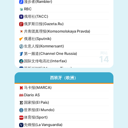
漫步者(Rambler)
RBC
俄塔社(TACC)
俄罗斯日报(Gazeta.Ru)
共青团真理报(Komsomolskaya Pravda)
俄通社(Sputnik)
生意人报(Kommersant)
网站
第一频道(Channel One Russia)
14
国际文传电讯社(Interfax)
莫斯科时报(Moscow Times)
西班牙（欧洲）
马卡报(MARCA)
Diario AS
国家报(El País)
世界报(El Mundo)
体育报(Sport)
先锋报(La Vanguardia)