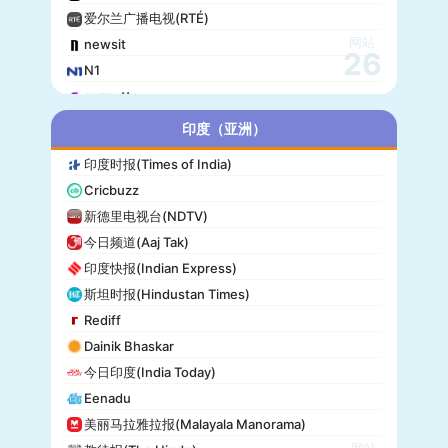
爱尔兰广播电视(RTÉ)
网站
newsit
26
N1
gazzetta
赫尔辛基日报(Helsingin Sanomat)
印度（亚洲）
Origo
印度时报(Times of India)
爱尔兰时报(Irish Times)
Cricbuzz
独立报(Independent)
新德里电视台(NDTV)
MTV Uutiset
今日频道(Aaj Tak)
24.hu
印度快报(Indian Express)
晚邮报(Aftenposten)
斯坦时报(Hindustan Times)
DirBg
Rediff
阿罗(Alo!)
Dainik Bhaskar
政治报(Politiken)
今日印度(India Today)
24 Chasa
Eenadu
Fakti
美丽马拉雅拉报(Malayala Manorama)
网站