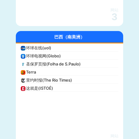
沃克斯(Vox)
KSL-TV
网站
3
Daily Wire
Vice
大全新闻(Newsmax)
巴西（南美洲）
商业内幕(Business Insider)
环球在线(uol)
iHeartRadio
环球电视网(Globo)
纽约客(New Yorker)
圣保罗页报(Folha de S.Paulo)
娱乐周刊(Entertainment Weekly)
Terra
芝加哥论坛报(Chicago Tribune)
里约时报(The Rio Times)
财富(Fortune)
这就是(ISTOÉ)
纽约每日新闻(New York Daily News)
美国之音(VOA)
公告牌(Billboard)
国家地理(National Geographic)
快公司(Fast Company)
科学美国人(Scientific American)
网站
读者文摘(Reader’s Digest)