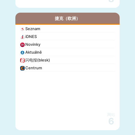
捷克（欧洲）
Seznam
iDNES
Novinky
Aktuálně
闪电报(blesk)
Centrum
网站
6