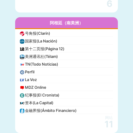
6
名利场(Vanity Fair)
流行力学(Popular Mechanics)
InStyle
阿根廷（南美洲）
迈阿密先驱报(Miami Herald)
号角报(Clarín)
音乐电视网(MTV)
国家报(La Nación)
科技新时代(Popular Science)
第十二页报(Página 12)
洋葱新闻(The Onion)
美洲通讯社(Télam)
巴尔的摩太阳报(The Baltimore Sun)
TN(Todo Noticias)
格莱美(Grammy)
Perfil
Vogue
La Voz
MDZ Online
纪事报(El Cronista)
资本(La Capital)
金融界报(Ámbito Financiero)
网站
11