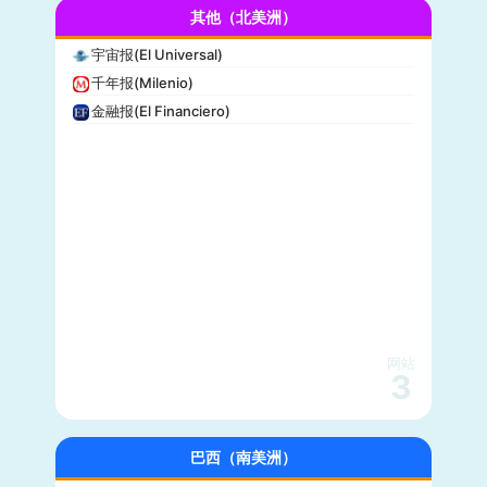
其他（北美洲）
布赖特巴特新闻网(Breitbart News)
美联社(AP)
宇宙报(El Universal)
洛杉矶时报(Los Angeles Times)
千年报(Milenio)
Insider
金融报(El Financiero)
时代周刊(TIME)
每日野兽(Daily Beast)
CBS News
大西洋(The Atlantic)
综艺(Variety)
新闻周刊(Newsweek)
大都会(Cosmopolitan)
沃克斯(Vox)
KSL-TV
网站
3
Daily Wire
Vice
大全新闻(Newsmax)
巴西（南美洲）
商业内幕(Business Insider)