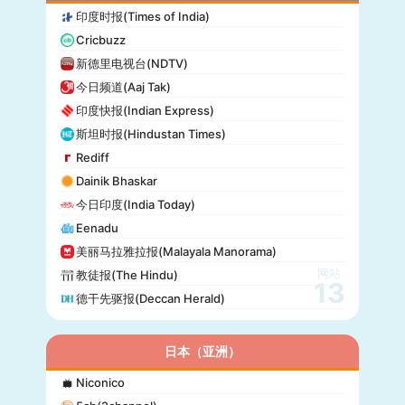
Origo
印度时报(Times of India)
爱尔兰时报(Irish Times)
Cricbuzz
独立报(Independent)
新德里电视台(NDTV)
MTV Uutiset
今日频道(Aaj Tak)
24.hu
印度快报(Indian Express)
晚邮报(Aftenposten)
斯坦时报(Hindustan Times)
DirBg
Rediff
阿罗(Alo!)
Dainik Bhaskar
政治报(Politiken)
今日印度(India Today)
24 Chasa
Eenadu
Fakti
美丽马拉雅拉报(Malayala Manorama)
网站
教徒报(The Hindu)
13
德干先驱报(Deccan Herald)
日本（亚洲）
Niconico