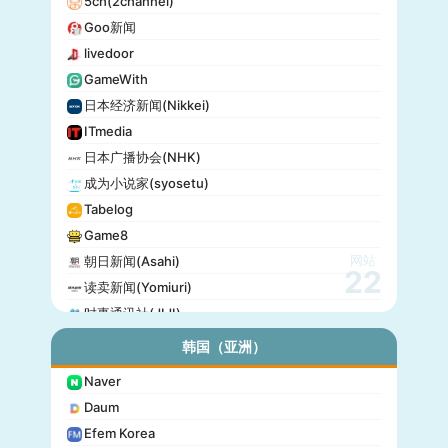
5ch(2channel)
Goo新闻
livedoor
GameWith
日本经济新闻(Nikkei)
ITmedia
日本广播协会(NHK)
成为小说家(syosetu)
Tabelog
Game8
网站
朝日新闻(Asahi)
22
读卖新闻(Yomiuri)
时事通讯社(JIJI)
公信榜(Oricon)
韩国（亚洲）
产经新闻(Sankei)
Naver
东京放送(TBS)
Daum
朝日电视台(TV Asahi)
Efem Korea
东京电视台(TV Tokyo)