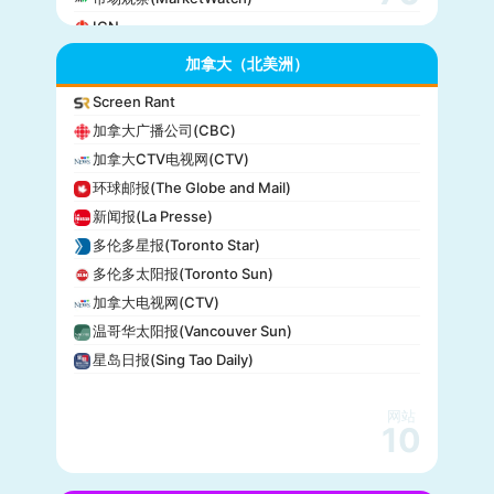
IGN
GameSpot
加拿大（北美洲）
今日美国(USA Today)
Screen Rant
BuzzFeed
加拿大广播公司(CBC)
全国公共广播电台(NPR)
加拿大CTV电视网(CTV)
美国广播公司(ABC)
环球邮报(The Globe and Mail)
美国新闻与世界报道(U.S. News)
新闻报(La Presse)
CBS Sports
多伦多星报(Toronto Star)
全国广播公司(NBC)
多伦多太阳报(Toronto Sun)
The Verge
加拿大电视网(CTV)
PCMag
温哥华太阳报(Vancouver Sun)
休斯顿纪事报(Houston Chronicle)
星岛日报(Sing Tao Daily)
赫芬顿邮报(Huffpost)
零对冲(Zero Hedge)
网站
BitChute
10
人物(People)
德拉吉报道(Drudge Report)