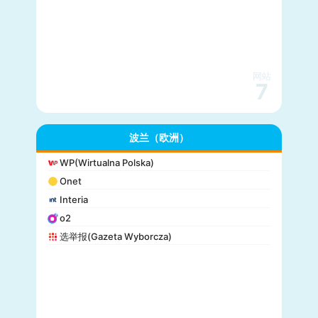
网站
7
波兰（欧洲）
WP(Wirtualna Polska)
Onet
Interia
o2
选举报(Gazeta Wyborcza)