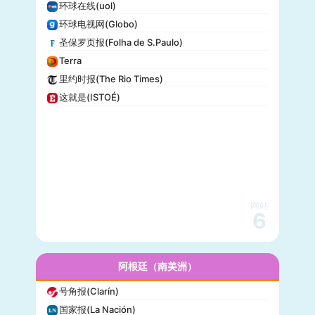
环球在线(uol)
iHeartRadio
环球电视网(Globo)
纽约客(New Yorker)
圣保罗页报(Folha de S.Paulo)
娱乐周刊(Entertainment Weekly)
Terra
芝加哥论坛报(Chicago Tribune)
里约时报(The Rio Times)
财富(Fortune)
这就是(ISTOÉ)
纽约每日新闻(New York Daily News)
美国之音(VOA)
公告牌(Billboard)
国家地理(National Geographic)
快公司(Fast Company)
科学美国人(Scientific American)
网站
读者文摘(Reader’s Digest)
6
名利场(Vanity Fair)
流行力学(Popular Mechanics)
InStyle
阿根廷（南美洲）
迈阿密先驱报(Miami Herald)
号角报(Clarín)
音乐电视网(MTV)
国家报(La Nación)