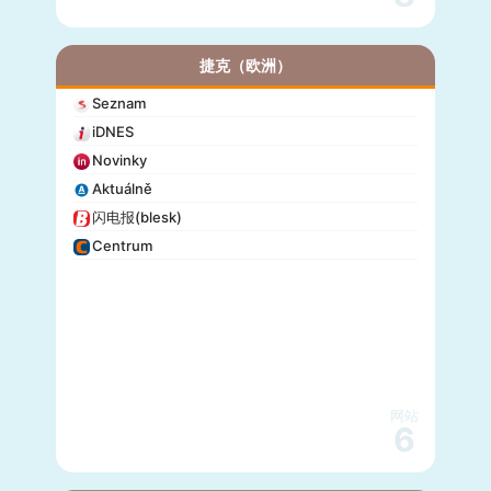
捷克（欧洲）
Seznam
iDNES
Novinky
Aktuálně
闪电报(blesk)
Centrum
网站
6