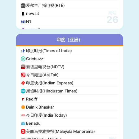
爱尔兰广播电视(RTÉ)
网站
newsit
26
N1
gazzetta
赫尔辛基日报(Helsingin Sanomat)
印度（亚洲）
Origo
印度时报(Times of India)
爱尔兰时报(Irish Times)
Cricbuzz
独立报(Independent)
新德里电视台(NDTV)
MTV Uutiset
今日频道(Aaj Tak)
24.hu
印度快报(Indian Express)
晚邮报(Aftenposten)
斯坦时报(Hindustan Times)
DirBg
Rediff
阿罗(Alo!)
Dainik Bhaskar
政治报(Politiken)
今日印度(India Today)
24 Chasa
Eenadu
Fakti
美丽马拉雅拉报(Malayala Manorama)
网站