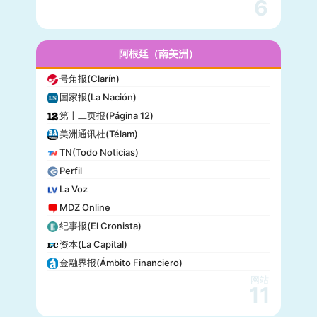
6
名利场(Vanity Fair)
流行力学(Popular Mechanics)
InStyle
阿根廷（南美洲）
迈阿密先驱报(Miami Herald)
号角报(Clarín)
音乐电视网(MTV)
国家报(La Nación)
科技新时代(Popular Science)
第十二页报(Página 12)
洋葱新闻(The Onion)
美洲通讯社(Télam)
巴尔的摩太阳报(The Baltimore Sun)
TN(Todo Noticias)
格莱美(Grammy)
Perfil
Vogue
La Voz
MDZ Online
纪事报(El Cronista)
资本(La Capital)
金融界报(Ámbito Financiero)
网站
11