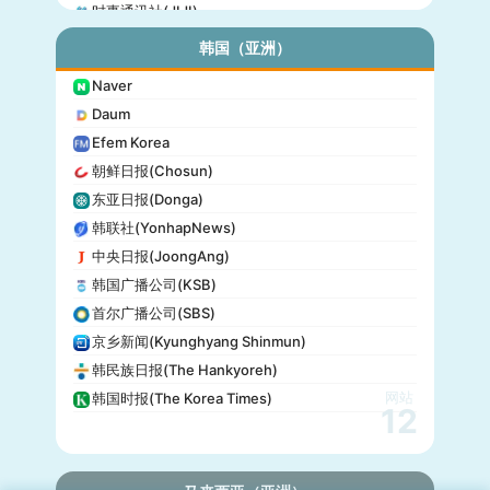
时事通讯社(JIJI)
公信榜(Oricon)
韩国（亚洲）
产经新闻(Sankei)
Naver
东京放送(TBS)
Daum
朝日电视台(TV Asahi)
Efem Korea
东京电视台(TV Tokyo)
朝鲜日报(Chosun)
日本电视台(NTV)
东亚日报(Donga)
富士电视台(Fuji TV)
韩联社(YonhapNews)
日本时报(Japan Times)
中央日报(JoongAng)
韩国广播公司(KSB)
首尔广播公司(SBS)
京乡新闻(Kyunghyang Shinmun)
韩民族日报(The Hankyoreh)
网站
韩国时报(The Korea Times)
12