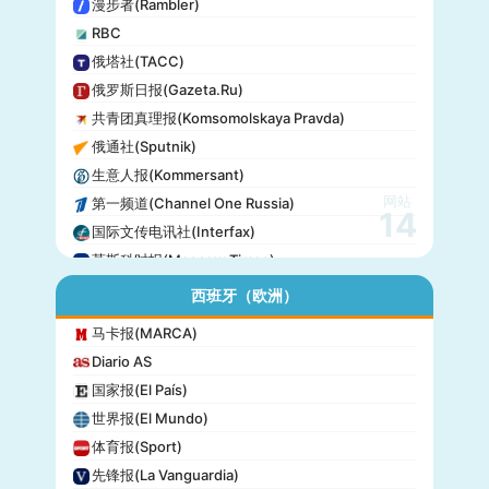
漫步者(Rambler)
RBC
俄塔社(TACC)
俄罗斯日报(Gazeta.Ru)
共青团真理报(Komsomolskaya Pravda)
俄通社(Sputnik)
生意人报(Kommersant)
网站
第一频道(Channel One Russia)
14
国际文传电讯社(Interfax)
莫斯科时报(Moscow Times)
西班牙（欧洲）
马卡报(MARCA)
Diario AS
国家报(El País)
世界报(El Mundo)
体育报(Sport)
先锋报(La Vanguardia)