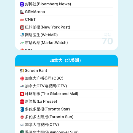
彭博社(Bloomberg News)
GSMArena
CNET
纽约邮报(New York Post)
网站
网络医生(WebMD)
70
市场观察(MarketWatch)
IGN
GameSpot
加拿大（北美洲）
今日美国(USA Today)
Screen Rant
BuzzFeed
加拿大广播公司(CBC)
全国公共广播电台(NPR)
加拿大CTV电视网(CTV)
美国广播公司(ABC)
环球邮报(The Globe and Mail)
美国新闻与世界报道(U.S. News)
新闻报(La Presse)
CBS Sports
多伦多星报(Toronto Star)
全国广播公司(NBC)
多伦多太阳报(Toronto Sun)
The Verge
加拿大电视网(CTV)
PCMag
温哥华太阳报(Vancouver Sun)