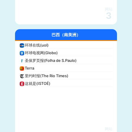
沃克斯(Vox)
KSL-TV
网站
3
Daily Wire
Vice
大全新闻(Newsmax)
巴西（南美洲）
商业内幕(Business Insider)
环球在线(uol)
iHeartRadio
环球电视网(Globo)
纽约客(New Yorker)
圣保罗页报(Folha de S.Paulo)
娱乐周刊(Entertainment Weekly)
Terra
芝加哥论坛报(Chicago Tribune)
里约时报(The Rio Times)
财富(Fortune)
这就是(ISTOÉ)
纽约每日新闻(New York Daily News)
美国之音(VOA)
公告牌(Billboard)
国家地理(National Geographic)
快公司(Fast Company)
科学美国人(Scientific American)
网站
读者文摘(Reader’s Digest)