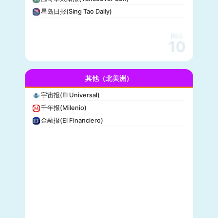
休斯顿纪事报(Houston Chronicle)
星岛日报(Sing Tao Daily)
赫芬顿邮报(Huffpost)
零对冲(Zero Hedge)
网站
BitChute
10
人物(People)
德拉吉报道(Drudge Report)
其他（北美洲）
布赖特巴特新闻网(Breitbart News)
美联社(AP)
宇宙报(El Universal)
洛杉矶时报(Los Angeles Times)
千年报(Milenio)
Insider
金融报(El Financiero)
时代周刊(TIME)
每日野兽(Daily Beast)
CBS News
大西洋(The Atlantic)
综艺(Variety)
新闻周刊(Newsweek)
大都会(Cosmopolitan)