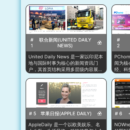
#
联合新闻(UNITED DAILY
#
1
NEWS)
2
United Daily News 是一家以印尼本
PCh
地与国际时事为核心的新闻资讯门
闻为核
户，其首页结构采用多层级内容展
经、科
示，通过大幅主视觉区域、焦点新闻
资讯的
区、热门专题、栏目矩阵、图文深度
以“资
内容与视频板块等方式构建出高密度
晰”作
的信息流。页面整体风格现代简洁，
即时要
以白色为主色调搭配深色模块，形成
业动态
清晰阅读路径。首页重点突出突发新
出可同
# 5
苹果日报(APPLE DAILY)
# 6
闻、政治经济报道、社会舆论热点与
生活资
各类专题内容，同时穿插频道导航、
体内容
AppleDaily 是一个以欧美娱乐、名
NOW
视频栏目、热门关键词与图集，形成
技发展