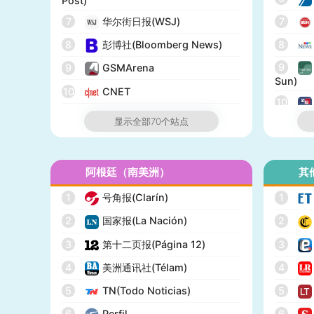
Post)
7
华尔街日报(WSJ)
7
8
彭博社(Bloomberg News)
8
9
9
GSMArena
Sun)
10
CNET
10
11
纽约邮报(New York Post)
显示全部70个站点
12
网络医生(WebMD)
13
市场观察(MarketWatch)
阿根廷（南美洲）
其
14
IGN
1
号角报(Clarín)
1
15
GameSpot
2
国家报(La Nación)
2
16
今日美国(USA Today)
3
第十二页报(Página 12)
3
17
BuzzFeed
4
美洲通讯社(Télam)
4
18
全国公共广播电台(NPR)
5
TN(Todo Noticias)
5
19
美国广播公司(ABC)
6
Perfil
6