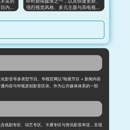
社群互动
内容层次分明、更新迅速，形成台湾
以丰富的
即时新闻媒体之一，以其快速更新、
媒体属性
新闻生态中独特而重要的舆论阵地。
节目内容
强烈视觉风格、多元主题与高电视媒
。
站以强烈
体整合能力著称。首页以显眼的焦点
设计，整
头条搭配分类色条导航，呈现政治、
娱乐内
娱乐、社会、国际、财经、生活、运
国际议
动等全方位新闻；同时结合《三立新
目内容，
闻iNEWS》、直播区、精选专题、影
，还能观
音快讯与大量图文卡片，让网站具备
与精选片
电视媒体的即时性与网络媒体的信息
与网络资
密度。整体布局鲜明、资讯张力强、
 + 数
视频内容丰富，是以速度、影音、多
。
样性为核心的综合新闻门户。
目与文化影音等多类型节目。华视官网以“电视节目 + 新闻内容
卡通内容与华视原创影音区块。作为公共媒体体系的一部
包含戏剧专区、综艺专区、卡通专区与资讯影音串流，呈现