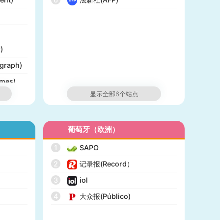
)
graph)
mes)
显示全部6个站点
ist)
葡萄牙（欧洲）
rts)
1
SAPO
2
记录报(Record）
3
iol
4
大众报(Público)