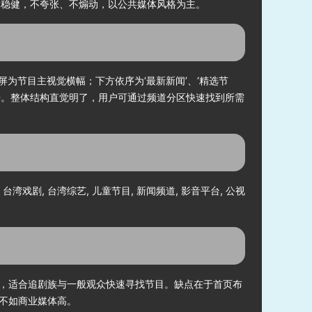
更偏稳健，不夸张、不煽动，以公共媒体风格为主。
屏为节目主视觉横幅；下方依序为‘最新新闻’、‘精选节
群链接。整体结构直觉明了，用户可通过频道分区快速找到所需
, 台湾戏剧, 台湾综艺, 儿童节目, 新闻频道, 影音平台, 公视
，适合追剧族与一般观众快速寻找节目。缺点在于首页布
不如商业媒体高。