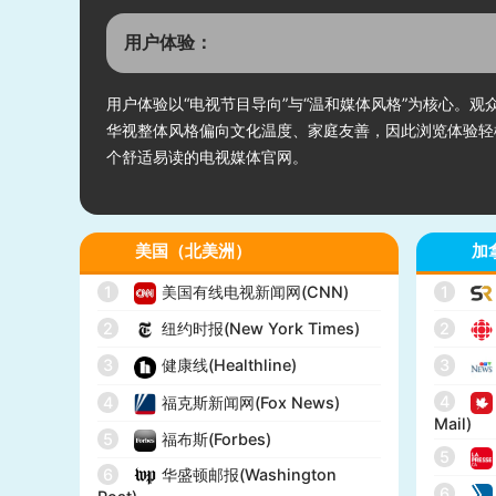
用户体验：
用户体验以“电视节目导向”与“温和媒体风格”为核心
华视整体风格偏向文化温度、家庭友善，因此浏览体验轻
个舒适易读的电视媒体官网。
美国（北美洲）
加
1
美国有线电视新闻网(CNN)
1
2
纽约时报(New York Times)
2
3
健康线(Healthline)
3
4
4
福克斯新闻网(Fox News)
Mail)
5
福布斯(Forbes)
5
6
华盛顿邮报(Washington
6