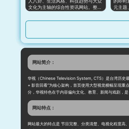
人八卦、生活风格、科技趋势与大众
的即时
一个立体化、全场景新闻入口。网站
用户能
文化为主轴的综合性资讯网站。整体
元主题
布局节奏紧凑，内容密度高，呈现出
信息流
页面以粉红色与白色调为品牌识别，
合政治
典型大型新闻媒体门户的内容生态。
通过图文新闻、名人专题、科技内
体育、
容、流行趋势与生活类文章多区块呈
幅焦点
现，形成具有时尚感与轻阅读氛围的
要事件
内容结构。主页重点聚焦明星新闻、
点、快
人物传记、财富介绍、影视内容、科
瀑布流
技趋势以及生活方式资讯，结合热门
量大、
专题、横向滚动图栏与短图文卡片，
音、专
网站简介：
让用户在轻松浏览中获取最新国际娱
使读者
乐与科技风向，是面向全球娱乐资讯
信息，
爱好者的多元化新闻入口。
广度的
华视（Chinese Television System, 
+ 影音回看”为核心架构，首页使用大型视觉横幅呈现
分，华视特色在于内容偏向文化、教育、新闻与戏剧，是
网站特点：
网站最大的特点是 节目完整、分类清楚、电视化程度高