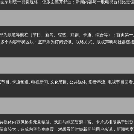
节目封面采用统一视觉规格，使版面整齐舒适；新闻内容与一般电视台相比
。顶部为频道导航栏（节目、新闻、综艺、戏剧、卡通、综合等）；首页第一
节目区’ 等多个内容带状区块；底部则为订阅资讯、联络方式、版权声明与社
综艺节目, 卡通频道, 电视新闻, 文化节目, 公共媒体, 影音串流, 电视节目回看
共媒体内容风格多元且稳健、戏剧与综艺资源丰富、卡片式排版易于浏览
留白较大，造成内容节奏略缓；对想看即时短新闻的用户来说，新闻密度