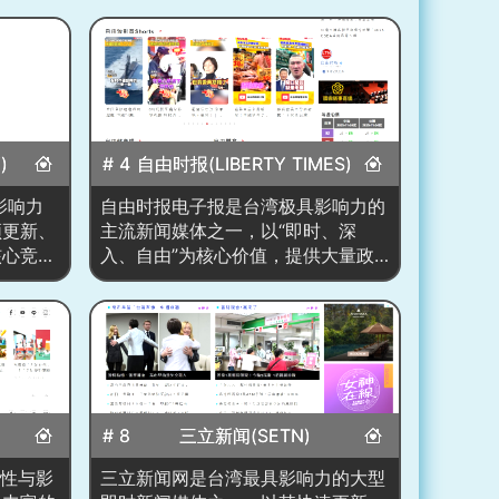
)
# 4
自由时报(LIBERTY TIMES)
具影响力
自由时报电子报是台湾极具影响力的
频更新、
主流新闻媒体之一，以“即时、深
核心竞争
入、自由”为核心价值，提供大量政
视频新闻
治、财经、社会、生活、国际、娱乐
治实时事
与评论类新闻。首页采用传统媒体式
生活消
布局，以大图焦点新闻搭配右侧即时
影剧八卦
要闻、滚动更新、多领域专题，并整
时新闻
合“LTN 视频”、“LTN Shorts”、“专题
结合频道
报道”等多媒体内容。网站强调本地
容，使用
深度新闻报导，并辅以强烈的媒体观
# 8
三立新闻(SETN)
化的新闻
点与议题关注，同时提供科学、数
容生态，
位、运动、汽车、财经等专栏，整体
威性与影
三立新闻网是台湾最具影响力的大型