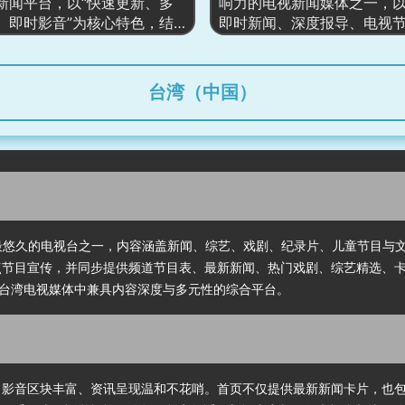
如 ETtoday 论坛、云搜、
新闻平台，以“快速更新、多
响力的电视新闻媒体之一，
够在单一页面中掌握全方位的
和人气排行榜，打造出兼具
、即时影音”为核心特色，结
即时新闻、深度报导、电视
。
与社群活性的综合新闻门户
、国际、社会、娱乐、财经、
与视频资源为核心构成。网
地方等全领域新闻。首页以大
的媒体品牌感结合现代网页
图与图文快讯区呈现当日最重
合了最新新闻、专题节目、
台湾（中国）
，其后以 NOW重点、即时焦
容、健康生活、汽车产业、
讯轮播、深度报道与分类新闻
题、财经分析及大量影像节
构成主阅读带。网站整体资讯
使用户不仅能阅读文字新闻
新闻更新速度快，并强化影
看 TVBS 电视台的完整节目
题话题及图像新闻呈现方式，
段。整体架构强调电视媒体
能够在单一页面快速吸收大量
讯的融合，形成一个“电视节目
是台湾新闻市场中极具速度与
位新闻平台”的综合内容生态
数字媒体平台之一。
CTS）是台湾历史最悠久的电视台之一，内容涵盖新闻、综艺、戏剧、纪录片、儿童节
重点节目宣传，并同步提供频道节目表、最新新闻、热门戏剧、综艺精选、
台湾电视媒体中兼具内容深度与多元性的综合平台。
、影音区块丰富、资讯呈现温和不花哨。首页不仅提供最新新闻卡片，也