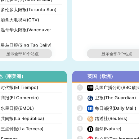
多伦多太阳报(Toronto Sun)
加拿大电视网(CTV)
温哥华太阳报(Vancouver
星岛日报(Sing Tao Daily)
显示全部10个站点
显示全部3个站点
他（南美洲）
英国（欧洲）
时代报(El Tiempo)
1
英国广播公司(BBC)
商报(El Comercio)
2
卫报(The Guardian)
水星日报(EMOL)
3
每日邮报(Daily Mail)
共同报(La República)
4
路透社(Reuters)
三点钟报(La Tercera)
5
自然(Nature)
Semana
6
独立报(The Independ