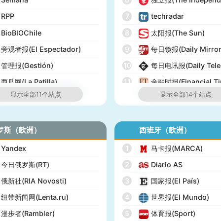
RPP
7
techradar
BioBIOChile
8
太阳报(The Sun)
旁观者报(El Espectador)
9
每日镜报(Daily Mirror
管理报(Gestión)
10
每日电讯报(Daily Tele
西瓜网(La Patilla)
11
金融时报(Financial Ti
显示全部11个站点
显示全部14个站点
12
经济学人(The Econom
13
泰晤士报(The Times)
罗斯（欧洲）
西班牙（欧洲）
14
英国UK榜(Official Cha
Yandex
1
马卡报(MARCA)
今日俄罗斯(RT)
2
Diario AS
俄新社(RIA Novosti)
3
国家报(El País)
纽带新闻网(Lenta.ru)
4
世界报(El Mundo)
漫步者(Rambler)
5
体育报(Sport)