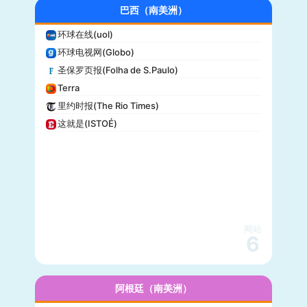
大全新闻(Newsmax)
巴西（南美洲）
商业内幕(Business Insider)
环球在线(uol)
iHeartRadio
环球电视网(Globo)
纽约客(New Yorker)
圣保罗页报(Folha de S.Paulo)
娱乐周刊(Entertainment Weekly)
Terra
芝加哥论坛报(Chicago Tribune)
里约时报(The Rio Times)
财富(Fortune)
这就是(ISTOÉ)
纽约每日新闻(New York Daily News)
美国之音(VOA)
公告牌(Billboard)
国家地理(National Geographic)
快公司(Fast Company)
科学美国人(Scientific American)
网站
读者文摘(Reader’s Digest)
6
名利场(Vanity Fair)
流行力学(Popular Mechanics)
InStyle
阿根廷（南美洲）
迈阿密先驱报(Miami Herald)