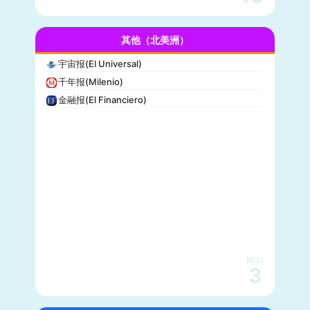
人物(People)
德拉吉报道(Drudge Report)
其他（北美洲）
布赖特巴特新闻网(Breitbart News)
美联社(AP)
宇宙报(El Universal)
洛杉矶时报(Los Angeles Times)
千年报(Milenio)
Insider
金融报(El Financiero)
时代周刊(TIME)
每日野兽(Daily Beast)
CBS News
大西洋(The Atlantic)
综艺(Variety)
新闻周刊(Newsweek)
大都会(Cosmopolitan)
沃克斯(Vox)
KSL-TV
网站
3
Daily Wire
Vice