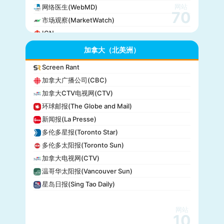
网站
网络医生(WebMD)
70
市场观察(MarketWatch)
IGN
GameSpot
加拿大（北美洲）
今日美国(USA Today)
Screen Rant
BuzzFeed
加拿大广播公司(CBC)
全国公共广播电台(NPR)
加拿大CTV电视网(CTV)
美国广播公司(ABC)
环球邮报(The Globe and Mail)
美国新闻与世界报道(U.S. News)
新闻报(La Presse)
CBS Sports
多伦多星报(Toronto Star)
全国广播公司(NBC)
多伦多太阳报(Toronto Sun)
The Verge
加拿大电视网(CTV)
PCMag
温哥华太阳报(Vancouver Sun)
休斯顿纪事报(Houston Chronicle)
星岛日报(Sing Tao Daily)
赫芬顿邮报(Huffpost)
零对冲(Zero Hedge)
网站
BitChute
10