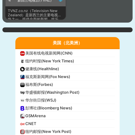
4
新西兰电视台(TVNZ)
TVNZ.co.nz（Television New
Zealand）是新西兰的主要电视网
络之一，提供全面的新闻、娱乐、
体育及多种类别的电视节目。作为
新西兰最受欢迎的电视平台之一，
TVNZ 提供直播节目和点播内容，
涵盖本地新闻、国际新闻、电视
剧、电影等多样化内容。该平台的
美国（北美洲）
内容不仅适合家庭观众，还涵盖儿
童、青少年和成人群体的需求，成
为新西兰用户获取电视娱乐和新闻
美国有线电视新闻网(CNN)
的重要平台。
纽约时报(New York Times)
健康线(Healthline)
福克斯新闻网(Fox News)
福布斯(Forbes)
华盛顿邮报(Washington Post)
华尔街日报(WSJ)
彭博社(Bloomberg News)
GSMArena
CNET
纽约邮报(New York Post)