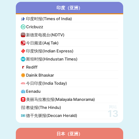
赫尔辛基日报(Helsingin Sanomat)
印度（亚洲）
Origo
印度时报(Times of India)
爱尔兰时报(Irish Times)
Cricbuzz
独立报(Independent)
新德里电视台(NDTV)
MTV Uutiset
今日频道(Aaj Tak)
24.hu
印度快报(Indian Express)
晚邮报(Aftenposten)
斯坦时报(Hindustan Times)
DirBg
Rediff
阿罗(Alo!)
Dainik Bhaskar
政治报(Politiken)
今日印度(India Today)
24 Chasa
Eenadu
Fakti
美丽马拉雅拉报(Malayala Manorama)
网站
教徒报(The Hindu)
13
德干先驱报(Deccan Herald)
日本（亚洲）