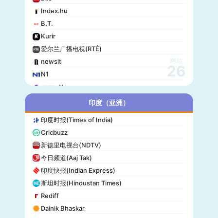
Index.hu
B.T.
Kurir
爱尔兰广播电视(RTÉ)
网站
newsit
26
N1
gazzetta
赫尔辛基日报(Helsingin Sanomat)
印度（亚洲）
Origo
印度时报(Times of India)
爱尔兰时报(Irish Times)
Cricbuzz
独立报(Independent)
新德里电视台(NDTV)
MTV Uutiset
今日频道(Aaj Tak)
24.hu
印度快报(Indian Express)
晚邮报(Aftenposten)
斯坦时报(Hindustan Times)
DirBg
Rediff
阿罗(Alo!)
Dainik Bhaskar
政治报(Politiken)