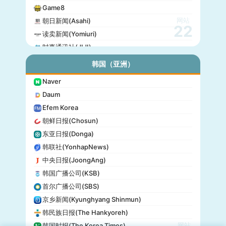
Game8
网站
朝日新闻(Asahi)
22
读卖新闻(Yomiuri)
时事通讯社(JIJI)
公信榜(Oricon)
韩国（亚洲）
产经新闻(Sankei)
Naver
东京放送(TBS)
Daum
朝日电视台(TV Asahi)
Efem Korea
东京电视台(TV Tokyo)
朝鲜日报(Chosun)
日本电视台(NTV)
东亚日报(Donga)
富士电视台(Fuji TV)
韩联社(YonhapNews)
日本时报(Japan Times)
中央日报(JoongAng)
韩国广播公司(KSB)
首尔广播公司(SBS)
京乡新闻(Kyunghyang Shinmun)
韩民族日报(The Hankyoreh)
网站
韩国时报(The Korea Times)