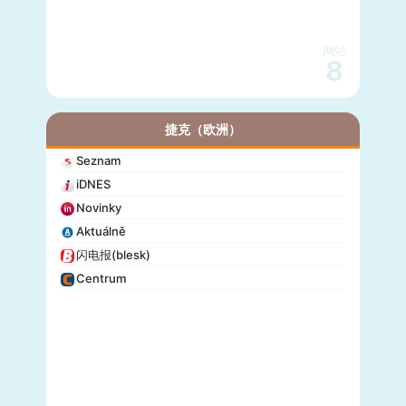
网站
8
捷克（欧洲）
Seznam
iDNES
Novinky
Aktuálně
闪电报(blesk)
Centrum