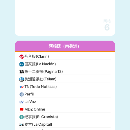
国家地理(National Geographic)
快公司(Fast Company)
科学美国人(Scientific American)
网站
读者文摘(Reader’s Digest)
6
名利场(Vanity Fair)
流行力学(Popular Mechanics)
InStyle
阿根廷（南美洲）
迈阿密先驱报(Miami Herald)
号角报(Clarín)
音乐电视网(MTV)
国家报(La Nación)
科技新时代(Popular Science)
第十二页报(Página 12)
洋葱新闻(The Onion)
美洲通讯社(Télam)
巴尔的摩太阳报(The Baltimore Sun)
TN(Todo Noticias)
格莱美(Grammy)
Perfil
Vogue
La Voz
MDZ Online
纪事报(El Cronista)
资本(La Capital)