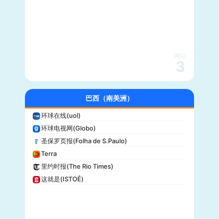
综艺(Variety)
新闻周刊(Newsweek)
大都会(Cosmopolitan)
沃克斯(Vox)
KSL-TV
网站
3
Daily Wire
Vice
大全新闻(Newsmax)
巴西（南美洲）
商业内幕(Business Insider)
环球在线(uol)
iHeartRadio
环球电视网(Globo)
纽约客(New Yorker)
圣保罗页报(Folha de S.Paulo)
娱乐周刊(Entertainment Weekly)
Terra
芝加哥论坛报(Chicago Tribune)
里约时报(The Rio Times)
财富(Fortune)
这就是(ISTOÉ)
纽约每日新闻(New York Daily News)
美国之音(VOA)
公告牌(Billboard)