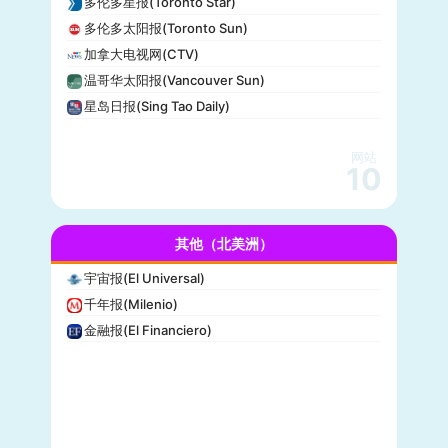
多伦多星报(Toronto Star)
全国广播公司(NBC)
多伦多太阳报(Toronto Sun)
The Verge
加拿大电视网(CTV)
PCMag
温哥华太阳报(Vancouver Sun)
休斯顿纪事报(Houston Chronicle)
星岛日报(Sing Tao Daily)
赫芬顿邮报(Huffpost)
零对冲(Zero Hedge)
网站
BitChute
10
人物(People)
德拉吉报道(Drudge Report)
其他（北美洲）
布赖特巴特新闻网(Breitbart News)
美联社(AP)
宇宙报(El Universal)
洛杉矶时报(Los Angeles Times)
千年报(Milenio)
Insider
金融报(El Financiero)
时代周刊(TIME)
每日野兽(Daily Beast)
CBS News
大西洋(The Atlantic)