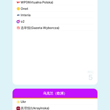
WP(Wirtualna Polska)
Onet
Interia
o2
选举报(Gazeta Wyborcza)
网站
5
乌克兰（欧洲）
Ukr
真理报(Ukrayinska)