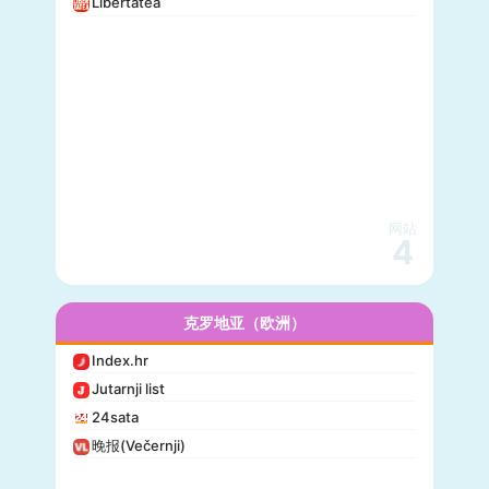
Libertatea
网站
4
克罗地亚（欧洲）
Index.hr
Jutarnji list
24sata
晚报(Večernji)