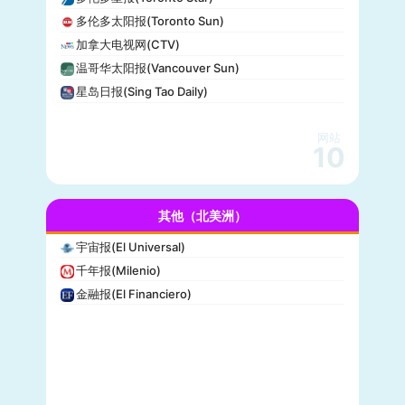
全国广播公司(NBC)
多伦多太阳报(Toronto Sun)
The Verge
加拿大电视网(CTV)
PCMag
温哥华太阳报(Vancouver Sun)
休斯顿纪事报(Houston Chronicle)
星岛日报(Sing Tao Daily)
赫芬顿邮报(Huffpost)
零对冲(Zero Hedge)
网站
BitChute
10
人物(People)
德拉吉报道(Drudge Report)
其他（北美洲）
布赖特巴特新闻网(Breitbart News)
美联社(AP)
宇宙报(El Universal)
洛杉矶时报(Los Angeles Times)
千年报(Milenio)
Insider
金融报(El Financiero)
时代周刊(TIME)
每日野兽(Daily Beast)
CBS News
大西洋(The Atlantic)