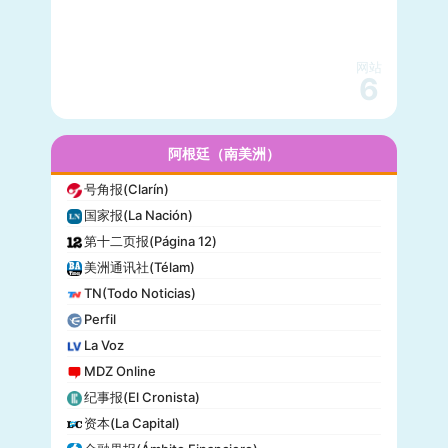
快公司(Fast Company)
科学美国人(Scientific American)
网站
读者文摘(Reader’s Digest)
6
名利场(Vanity Fair)
流行力学(Popular Mechanics)
InStyle
阿根廷（南美洲）
迈阿密先驱报(Miami Herald)
号角报(Clarín)
音乐电视网(MTV)
国家报(La Nación)
科技新时代(Popular Science)
第十二页报(Página 12)
洋葱新闻(The Onion)
美洲通讯社(Télam)
巴尔的摩太阳报(The Baltimore Sun)
TN(Todo Noticias)
格莱美(Grammy)
Perfil
Vogue
La Voz
MDZ Online
纪事报(El Cronista)
资本(La Capital)