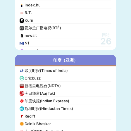
Index.hu
B.T.
Kurir
爱尔兰广播电视(RTÉ)
网站
newsit
26
N1
gazzetta
赫尔辛基日报(Helsingin Sanomat)
印度（亚洲）
Origo
印度时报(Times of India)
爱尔兰时报(Irish Times)
Cricbuzz
独立报(Independent)
新德里电视台(NDTV)
MTV Uutiset
今日频道(Aaj Tak)
24.hu
印度快报(Indian Express)
晚邮报(Aftenposten)
斯坦时报(Hindustan Times)
DirBg
Rediff
阿罗(Alo!)
Dainik Bhaskar
政治报(Politiken)