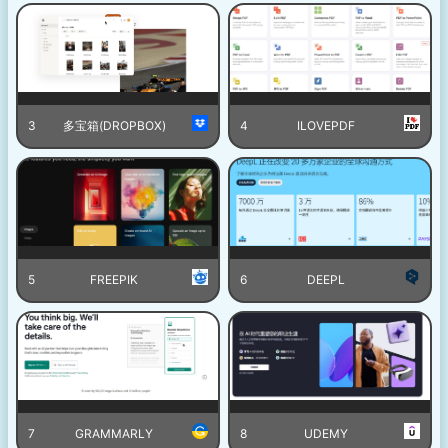
3
多宝箱(DROPBOX)
4
ILOVEPDF
5
FREEPIK
6
DEEPL
7
GRAMMARLY
8
UDEMY