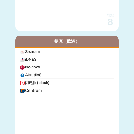
网站
8
捷克（欧洲）
Seznam
iDNES
Novinky
Aktuálně
闪电报(blesk)
Centrum