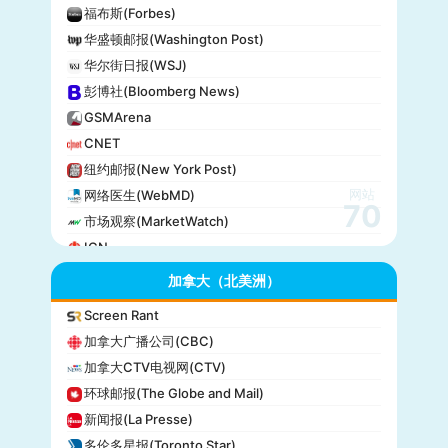
福布斯(Forbes)
华盛顿邮报(Washington Post)
华尔街日报(WSJ)
彭博社(Bloomberg News)
GSMArena
CNET
纽约邮报(New York Post)
网站
网络医生(WebMD)
70
市场观察(MarketWatch)
IGN
GameSpot
加拿大（北美洲）
今日美国(USA Today)
Screen Rant
BuzzFeed
加拿大广播公司(CBC)
全国公共广播电台(NPR)
加拿大CTV电视网(CTV)
美国广播公司(ABC)
环球邮报(The Globe and Mail)
美国新闻与世界报道(U.S. News)
新闻报(La Presse)
CBS Sports
多伦多星报(Toronto Star)