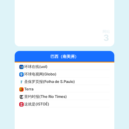
综艺(Variety)
新闻周刊(Newsweek)
大都会(Cosmopolitan)
沃克斯(Vox)
KSL-TV
网站
3
Daily Wire
Vice
大全新闻(Newsmax)
巴西（南美洲）
商业内幕(Business Insider)
环球在线(uol)
iHeartRadio
环球电视网(Globo)
纽约客(New Yorker)
圣保罗页报(Folha de S.Paulo)
娱乐周刊(Entertainment Weekly)
Terra
芝加哥论坛报(Chicago Tribune)
里约时报(The Rio Times)
财富(Fortune)
这就是(ISTOÉ)
纽约每日新闻(New York Daily News)
美国之音(VOA)
公告牌(Billboard)
国家地理(National Geographic)