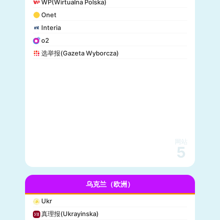
WP(Wirtualna Polska)
Onet
Interia
o2
选举报(Gazeta Wyborcza)
网站
5
乌克兰（欧洲）
Ukr
真理报(Ukrayinska)