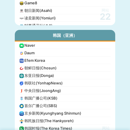
Game8
网站
朝日新闻(Asahi)
22
读卖新闻(Yomiuri)
时事通讯社(JIJI)
公信榜(Oricon)
韩国（亚洲）
产经新闻(Sankei)
Naver
东京放送(TBS)
Daum
朝日电视台(TV Asahi)
Efem Korea
东京电视台(TV Tokyo)
朝鲜日报(Chosun)
日本电视台(NTV)
东亚日报(Donga)
富士电视台(Fuji TV)
韩联社(YonhapNews)
日本时报(Japan Times)
中央日报(JoongAng)
韩国广播公司(KSB)
首尔广播公司(SBS)
京乡新闻(Kyunghyang Shinmun)
韩民族日报(The Hankyoreh)
网站
韩国时报(The Korea Times)