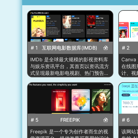
# 1
互联网电影数据库(IMDB)
# 2
IMDb 是全球最大规模的影视资料库
Canv
与娱乐资讯平台，其首页以资讯流方
在线图
式呈现最新电影电视剧、热门预告、
计、视
明星动态与个性化推荐。网站整体以
全方位
黑色背景为主调，营造影院式沉浸
想设计
感，并结合视觉大图、榜单与视频播
用户直
放位，打造全方位影视资讯入口。首
文、演
页不仅展示最新上映与即将播出的影
缩图等
视作品，还整合观众评分趋势、明星
放式编
# 5
FREEPIK
# 6
热度变化、个性化推荐清单及串流平
件即可
台可观看内容，让用户在一次浏览中
团队协
Freepik 是一个专为创作者而生的视
该网站旨
完成资讯获取、影片探索与观影决
等扩展