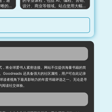
题，通
的专业课程，包括 AI、编程、营销、
化体验。
清晰的品
设计、商业等领域。站点使用大幅横
展、安
辅助工具
幅展示重点课程或促销，随后通过课
。
从纠错、
程卡片、课程合集与职业发展路径引
写作变
导用户探索更深层次内容。中段展示
网站整
企业合作伙伴（如 Box、Nasdaq、
强调权威
Vimeo、Kaiser 等），体现平台课程
说明和订
质量被主流企业认可的可信度。页面
产品价值
下部展示真实学员评价、课程购买趋
势以及认证内容，将品牌优势、课程
体系与就业方向整合成完整的价值
链，呈现 “从学习到成长再到职业提
升”的闭环体验。
方式，将全球爱书人紧密连接。网站不仅提供海量书籍的简
odreads 还具备强大的社区属性，用户可在此记录
视为全球读者视角下最具影响力的年度书籍评选之一。无论是寻
式的阅读社交体验。