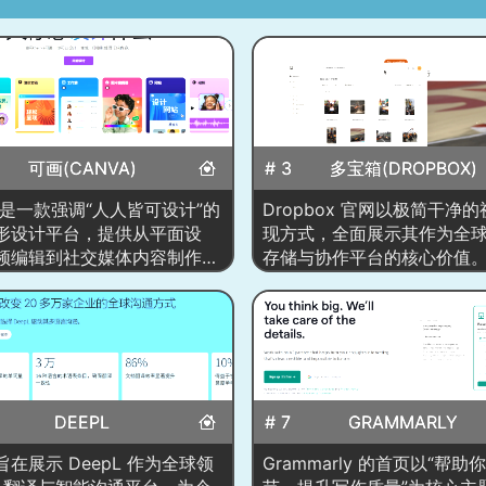
可画(CANVA)
# 3
多宝箱(DROPBOX)
a 是一款强调“人人皆可设计”的
Dropbox 官网以极简干净
形设计平台，提供从平面设
现方式，全面展示其作为全
频编辑到社交媒体内容制作的
存储与协作平台的核心价值
创作工具。页面中以“你今天
浅色背景与留白构成舒适的
什么？”作为核心视觉，引导
奏，通过展示文件同步界面
接选择目标类型，如社群贴
作场景、安全端到端加密说
示文稿、名片、简历、影片、
案例等内容，建立起专业可
。平台以模板为核心，通过拖
牌形象。网站采用模块化的
辑降低设计门槛，无需专业软
局，从文件管理、协作流程
DEEPL
# 7
GRAMMARLY
快速产出精美作品。同时具备
全到行业应用场景逐段呈现
作、素材库调用、AI 生成设计
在浏览中自然理解 Dropbox
在展示 DeepL 作为全球领
Grammarly 的首页以“帮助
能力，构建一个兼具专业与大
能力与优势，同时搭配大量