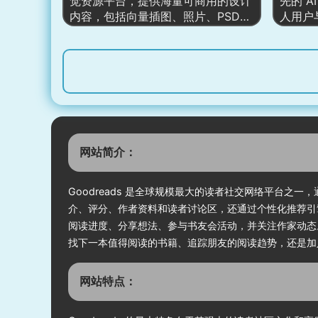
觉资源平台，提供海量可商用的设计
先的 
策。
众化、
内容，包括向量插图、照片、PSD
人用户
位的多
模板、图标、视频等，同时整合创新
语言处
式 AI 工具与协作空间，让个人设计
结构，
师、品牌团队与创意机构能快速、便
括实时
捷、低成本地生产高质量视觉作品。
能力、
网站将创意、素材库、AI 自动化与团
技术驱
队管理融合在一起，从灵感获取、资
盖，是
源下载到项目交付形成完整生态链，
+ 技
打造了一个人人皆可进入的专业级创
网站简介：
意工作台。
Goodreads 是全球规模最大的读者社交网络平台
介、评分、作者资料和读者讨论区，还通过个性化推荐引擎
阅读进度、分享想法、参与书友会活动，并关注作家动态。每年
找下一本值得阅读的书籍、追踪朋友的阅读趋势，还是加入
网站特点：