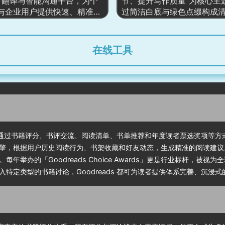
AI 翻译与智能沟通平台，为个
节、提升写作质量”为核心主
适合个人、商业团队与教育单
与 UI 截图，加强产品可视
与企业用户提供快速、精准的
过简洁白底与绿色点缀构成
功能线上设计生态系统。
整体观感强调“高效率、可扩
理能力。界面以清晰的模块化
牌语言。页面强调 AI 写作
全稳定”的企业级云服务特性
帮助访客迅速找到需求点，包
在各类写作场景中的价值，
翻译、企业级工具、API 开放
表达优化到语气调整，以“让
在线工具
行业语言包等。网站强调 AI
得更好”作为整体体验基调。
动、全球化规模、专业场景覆
体采用极简内容模块设计，
典型的“产品矩阵 + 解决方案
背书、使用场景展示、功能
术能力展示”式官网。
阅计划，引导用户快速理解
并进行注册或付费转化。
之一，通过书籍评分、书评交流、阅读清单、书单推荐和年度读者票选奖项等
，根据用户历史阅读行为、书架收藏和好友动态，生成精准的阅读建议。Go
举办的「Goodreads Choice Awards」更是行业标杆，被
特定类型的书籍讨论，Goodreads 都可为读者提供体系完善、沉浸