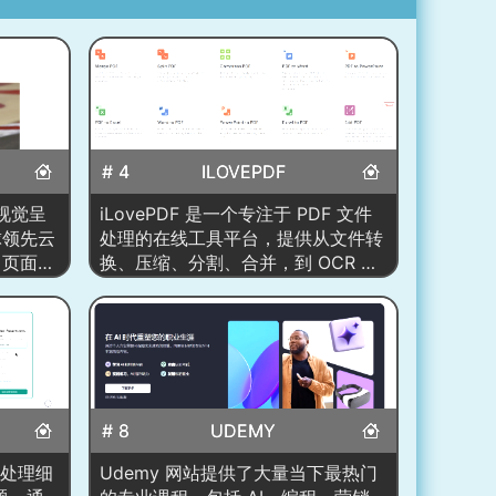
# 4
ILOVEPDF
的视觉呈
iLovePDF 是一个专注于 PDF 文件
球领先云
处理的在线工具平台，提供从文件转
。页面以
换、压缩、分割、合并，到 OCR 识
阅读节
别、数字签名、页面编辑、文件保护
、团队协
等多维度 PDF 解决方案。网站整体
明与行业
定位为「一站式 PDF 处理工具
信赖的品
库」，以轻量化、无门槛、完全网页
内容布
化的交互设计，让用户无需安装软件
、内容安
即可快速完成文档处理任务，适用于
# 8
UDEMY
，让用户
学生、上班族、设计师、办公行政人
 的产品
员与企业团队。
你处理细
Udemy 网站提供了大量当下最热门
真实照片