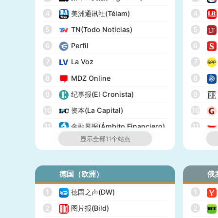
17
BuzzFeed
4
美洲通讯社(Télam)
4
18
全国公共广播电台(NPR)
5
TN(Todo Noticias)
5
19
美国广播公司(ABC)
6
Perfil
6
20
美国新闻与世界报道(U.S.
News)
7
La Voz
7
21
CBS Sports
8
MDZ Online
8
22
全国广播公司(NBC)
9
纪事报(El Cronista)
9
23
The Verge
10
资本(La Capital)
10
24
PCMag
11
金融界报(Ámbito Financiero)
11
显示全部11个站点
25
休斯顿纪事报(Houston
Chronicle)
26
赫芬顿邮报(Huffpost)
德国（欧洲）
俄
27
零对冲(Zero Hedge)
1
德国之声(DW)
1
28
BitChute
2
图片报(Bild)
2
29
人物(People)