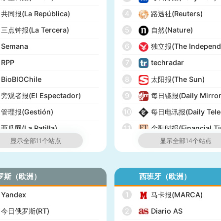
共同报(La República)
4
路透社(Reuters)
三点钟报(La Tercera)
5
自然(Nature)
Semana
6
独立报(The Independ
RPP
7
techradar
BioBIOChile
8
太阳报(The Sun)
旁观者报(El Espectador)
9
每日镜报(Daily Mirror
管理报(Gestión)
10
每日电讯报(Daily Tele
西瓜网(La Patilla)
11
金融时报(Financial Ti
显示全部11个站点
显示全部14个站点
12
经济学人(The Econom
13
泰晤士报(The Times)
罗斯（欧洲）
西班牙（欧洲）
14
英国UK榜(Official Cha
Yandex
1
马卡报(MARCA)
今日俄罗斯(RT)
2
Diario AS