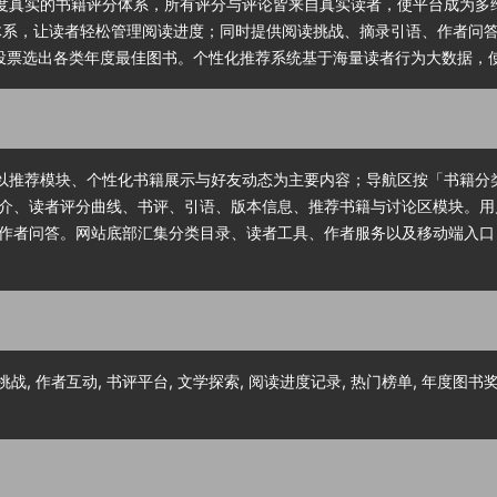
和高度真实的书籍评分体系，所有评分与评论皆来自真实读者，使平台成为多维
ad」三大书架体系，让读者轻松管理阅读进度；同时提供阅读挑战、摘录引语、作者
通过公开投票选出各类年度最佳图书。个性化推荐系统基于海量读者行为大数据
，首页以推荐模块、个性化书籍展示与好友动态为主要内容；导航区按「书籍
介、读者评分曲线、书评、引语、版本信息、推荐书籍与讨论区模块。用
作者问答。网站底部汇集分类目录、读者工具、作者服务以及移动端入口
挑战, 作者互动, 书评平台, 文学探索, 阅读进度记录, 热门榜单, 年度图书奖