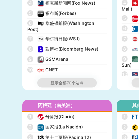
4
4
福克斯新闻网(Fox News)
Mail)
5
福布斯(Forbes)
5
6
华盛顿邮报(Washington
6
Post)
7
华尔街日报(WSJ)
7
8
彭博社(Bloomberg News)
8
9
9
GSMArena
Sun)
10
CNET
10
11
纽约邮报(New York Post)
显示全部70个站点
12
网络医生(WebMD)
13
市场观察(MarketWatch)
阿根廷（南美洲）
其
14
IGN
1
号角报(Clarín)
1
15
GameSpot
2
国家报(La Nación)
2
16
今日美国(USA Today)
3
第十二页报(Página 12)
3