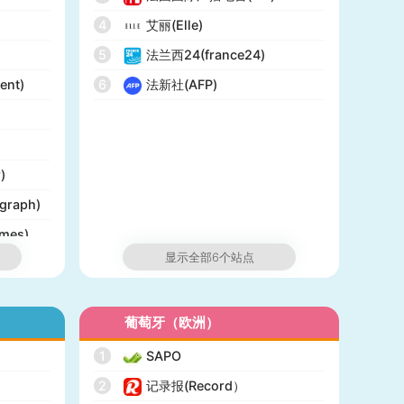
4
艾丽(Elle)
5
法兰西24(france24)
ent)
6
法新社(AFP)
)
graph)
mes)
显示全部6个站点
ist)
葡萄牙（欧洲）
rts)
1
SAPO
2
记录报(Record）