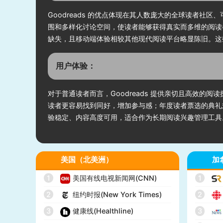
Goodreads 的优点体现在其人数庞大的全球读者
围和多样化讨论空间，使读者能够获得真实而多维的阅读
缺失，且移动端体验相较其他现代阅读平台略显陈旧。这
用户体验：
对于普通读者而言，Goodreads 提供亲切且高效
读者更容易找到同好，增加参与感；年度读者票选的典礼
验稳定、内容高度可用，适合作为长期阅读兴趣管理工具
美国（北美洲）
加
1
美国有线电视新闻网(CNN)
1
2
纽约时报(New York Times)
2
3
健康线(Healthline)
3