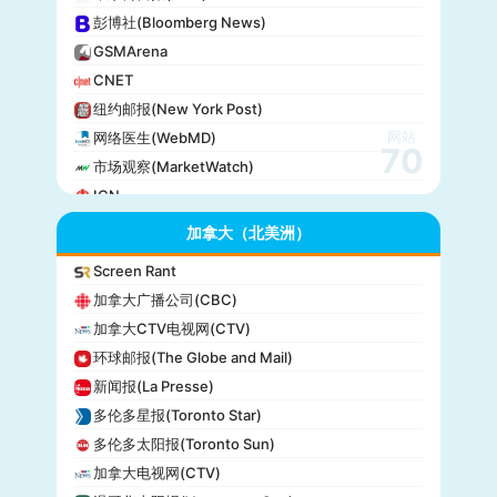
彭博社(Bloomberg News)
GSMArena
CNET
纽约邮报(New York Post)
网站
网络医生(WebMD)
70
市场观察(MarketWatch)
IGN
GameSpot
加拿大（北美洲）
今日美国(USA Today)
Screen Rant
BuzzFeed
加拿大广播公司(CBC)
全国公共广播电台(NPR)
加拿大CTV电视网(CTV)
美国广播公司(ABC)
环球邮报(The Globe and Mail)
美国新闻与世界报道(U.S. News)
新闻报(La Presse)
CBS Sports
多伦多星报(Toronto Star)
全国广播公司(NBC)
多伦多太阳报(Toronto Sun)
The Verge
加拿大电视网(CTV)
PCMag