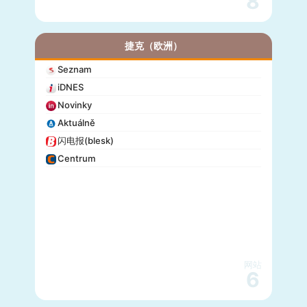
8
捷克（欧洲）
Seznam
iDNES
Novinky
Aktuálně
闪电报(blesk)
Centrum
网站
6