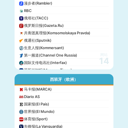
漫步者(Rambler)
RBC
俄塔社(TACC)
俄罗斯日报(Gazeta.Ru)
共青团真理报(Komsomolskaya Pravda)
俄通社(Sputnik)
生意人报(Kommersant)
网站
第一频道(Channel One Russia)
14
国际文传电讯社(Interfax)
莫斯科时报(Moscow Times)
西班牙（欧洲）
马卡报(MARCA)
Diario AS
国家报(El País)
世界报(El Mundo)
体育报(Sport)
先锋报(La Vanguardia)