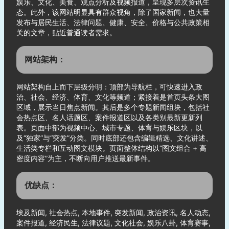
娱乐、文化、美食、观点分析及视频报道，呈现多层次资讯生
态。此外，该网站明显具有群众视角，除了国家新闻，也大量
发布与居民生活、法律问题、健康、安全、价格与公共政策相
关的文章，贴近普通读者需求。
网站架构：
网站架构自上而下层级分明：顶部为导航栏，可快速进入政
治、社会、经济、体育、文化等频道；紧接着是首页头条大图
区域，展示当日焦点新闻。其后是多个专题新闻组块，包括社
会热点区、名人话题区、案件报道区以及各类别最新更新列
表。页面中部为视频中心、城市专题、体育与娱乐区块，以
及“独家”与“突发”分类。同时底部还包含编辑精选、文化讲述、
生活类专栏和互动图文模块。页面整体结构以“图文组合 + 高
密度内容”为主，不断向用户推送最新事件。
优缺点：
埃及新闻, 社会热点, 本地事件, 突发新闻, 政治资讯, 名人动态,
案件报道, 经济民生, 法律议题, 文化社会, 娱乐八卦, 体育赛事,