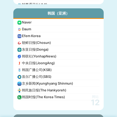
时事通讯社(JIJI)
公信榜(Oricon)
韩国（亚洲）
产经新闻(Sankei)
Naver
东京放送(TBS)
Daum
朝日电视台(TV Asahi)
Efem Korea
东京电视台(TV Tokyo)
朝鲜日报(Chosun)
日本电视台(NTV)
东亚日报(Donga)
富士电视台(Fuji TV)
韩联社(YonhapNews)
日本时报(Japan Times)
中央日报(JoongAng)
韩国广播公司(KSB)
首尔广播公司(SBS)
京乡新闻(Kyunghyang Shinmun)
韩民族日报(The Hankyoreh)
网站
韩国时报(The Korea Times)
12