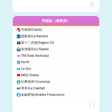
读者文摘(Reader’s Digest)
6
名利场(Vanity Fair)
流行力学(Popular Mechanics)
InStyle
阿根廷（南美洲）
迈阿密先驱报(Miami Herald)
号角报(Clarín)
音乐电视网(MTV)
国家报(La Nación)
科技新时代(Popular Science)
第十二页报(Página 12)
洋葱新闻(The Onion)
美洲通讯社(Télam)
巴尔的摩太阳报(The Baltimore Sun)
TN(Todo Noticias)
格莱美(Grammy)
Perfil
Vogue
La Voz
MDZ Online
纪事报(El Cronista)
资本(La Capital)
金融界报(Ámbito Financiero)
网站
11