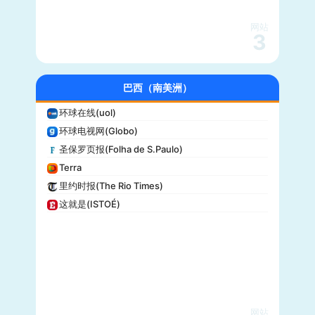
沃克斯(Vox)
KSL-TV
网站
3
Daily Wire
Vice
大全新闻(Newsmax)
巴西（南美洲）
商业内幕(Business Insider)
环球在线(uol)
iHeartRadio
环球电视网(Globo)
纽约客(New Yorker)
圣保罗页报(Folha de S.Paulo)
娱乐周刊(Entertainment Weekly)
Terra
芝加哥论坛报(Chicago Tribune)
里约时报(The Rio Times)
财富(Fortune)
这就是(ISTOÉ)
纽约每日新闻(New York Daily News)
美国之音(VOA)
公告牌(Billboard)
国家地理(National Geographic)
快公司(Fast Company)
科学美国人(Scientific American)
网站