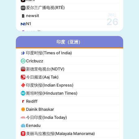
爱尔兰广播电视(RTÉ)
网站
newsit
26
N1
gazzetta
赫尔辛基日报(Helsingin Sanomat)
印度（亚洲）
Origo
印度时报(Times of India)
爱尔兰时报(Irish Times)
Cricbuzz
独立报(Independent)
新德里电视台(NDTV)
MTV Uutiset
今日频道(Aaj Tak)
24.hu
印度快报(Indian Express)
晚邮报(Aftenposten)
斯坦时报(Hindustan Times)
DirBg
Rediff
阿罗(Alo!)
Dainik Bhaskar
政治报(Politiken)
今日印度(India Today)
24 Chasa
Eenadu
Fakti
美丽马拉雅拉报(Malayala Manorama)