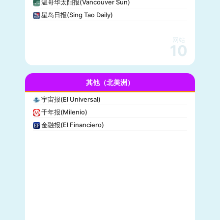
温哥华太阳报(Vancouver Sun)
休斯顿纪事报(Houston Chronicle)
星岛日报(Sing Tao Daily)
赫芬顿邮报(Huffpost)
零对冲(Zero Hedge)
网站
BitChute
10
人物(People)
德拉吉报道(Drudge Report)
其他（北美洲）
布赖特巴特新闻网(Breitbart News)
美联社(AP)
宇宙报(El Universal)
洛杉矶时报(Los Angeles Times)
千年报(Milenio)
Insider
金融报(El Financiero)
时代周刊(TIME)
每日野兽(Daily Beast)
CBS News
大西洋(The Atlantic)
综艺(Variety)
新闻周刊(Newsweek)
大都会(Cosmopolitan)