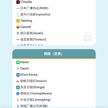
ITmedia
日本广播协会(NHK)
成为小说家(syosetu)
Tabelog
Game8
网站
朝日新闻(Asahi)
22
读卖新闻(Yomiuri)
时事通讯社(JIJI)
公信榜(Oricon)
韩国（亚洲）
产经新闻(Sankei)
Naver
东京放送(TBS)
Daum
朝日电视台(TV Asahi)
Efem Korea
东京电视台(TV Tokyo)
朝鲜日报(Chosun)
日本电视台(NTV)
东亚日报(Donga)
富士电视台(Fuji TV)
韩联社(YonhapNews)
日本时报(Japan Times)
中央日报(JoongAng)
韩国广播公司(KSB)