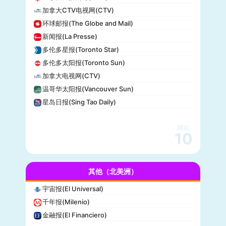
全国公共广播电台(NPR)
加拿大CTV电视网(CTV)
美国广播公司(ABC)
环球邮报(The Globe and Mail)
美国新闻与世界报道(U.S. News)
新闻报(La Presse)
CBS Sports
多伦多星报(Toronto Star)
全国广播公司(NBC)
多伦多太阳报(Toronto Sun)
The Verge
加拿大电视网(CTV)
PCMag
温哥华太阳报(Vancouver Sun)
休斯顿纪事报(Houston Chronicle)
星岛日报(Sing Tao Daily)
赫芬顿邮报(Huffpost)
零对冲(Zero Hedge)
网站
BitChute
10
人物(People)
德拉吉报道(Drudge Report)
其他（北美洲）
布赖特巴特新闻网(Breitbart News)
美联社(AP)
宇宙报(El Universal)
洛杉矶时报(Los Angeles Times)
千年报(Milenio)
Insider
金融报(El Financiero)
时代周刊(TIME)