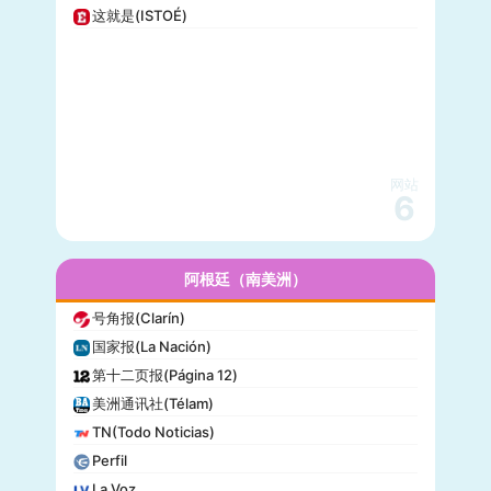
这就是(ISTOÉ)
纽约每日新闻(New York Daily News)
美国之音(VOA)
公告牌(Billboard)
国家地理(National Geographic)
快公司(Fast Company)
科学美国人(Scientific American)
网站
读者文摘(Reader’s Digest)
6
名利场(Vanity Fair)
流行力学(Popular Mechanics)
InStyle
阿根廷（南美洲）
迈阿密先驱报(Miami Herald)
号角报(Clarín)
音乐电视网(MTV)
国家报(La Nación)
科技新时代(Popular Science)
第十二页报(Página 12)
洋葱新闻(The Onion)
美洲通讯社(Télam)
巴尔的摩太阳报(The Baltimore Sun)
TN(Todo Noticias)
格莱美(Grammy)
Perfil
Vogue
La Voz