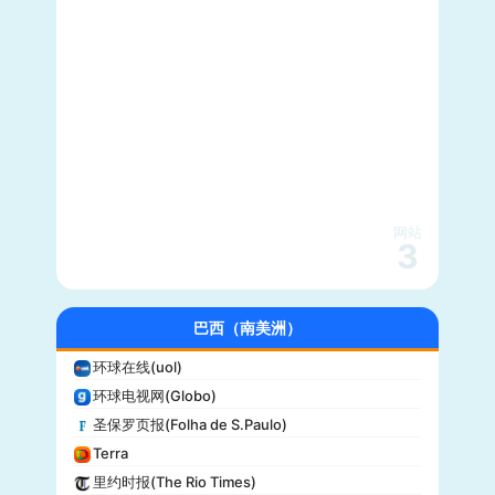
每日野兽(Daily Beast)
CBS News
大西洋(The Atlantic)
综艺(Variety)
新闻周刊(Newsweek)
大都会(Cosmopolitan)
沃克斯(Vox)
KSL-TV
网站
3
Daily Wire
Vice
大全新闻(Newsmax)
巴西（南美洲）
商业内幕(Business Insider)
环球在线(uol)
iHeartRadio
环球电视网(Globo)
纽约客(New Yorker)
圣保罗页报(Folha de S.Paulo)
娱乐周刊(Entertainment Weekly)
Terra
芝加哥论坛报(Chicago Tribune)
里约时报(The Rio Times)
财富(Fortune)