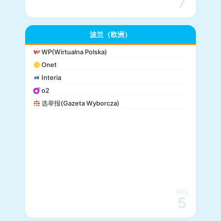
7
波兰（欧洲）
WP(Wirtualna Polska)
Onet
Interia
o2
选举报(Gazeta Wyborcza)
网站
5