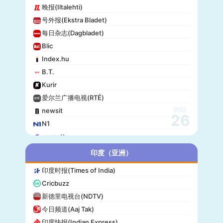
晚报(Iltalehti)
号外报(Ekstra Bladet)
每日杂志(Dagbladet)
Blic
Index.hu
B.T.
Kurir
爱尔兰广播电视(RTÉ)
网站
newsit
26
N1
gazzetta
赫尔辛基日报(Helsingin Sanomat)
印度（亚洲）
Origo
印度时报(Times of India)
爱尔兰时报(Irish Times)
Cricbuzz
独立报(Independent)
新德里电视台(NDTV)
MTV Uutiset
今日频道(Aaj Tak)
24.hu
印度快报(Indian Express)